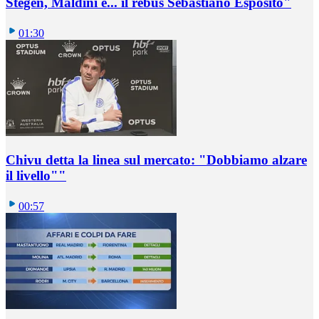
Stegen, Maldini e... il rebus Sebastiano Esposito"
01:30
Chivu detta la linea sul mercato: "Dobbiamo alzare
il livello""
00:57