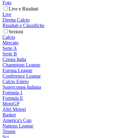
Foto
Live e Risultati
Live
Diretta Calcio
Risultati e Classifiche
Sezioni
Calcio
Mercato
Serie A
Serie B
Coppa Italia
Champions League
Europa League
Conference League
Calcio Estero
Supercoppa Italiana
Formula 1
Formula E
MotoGP
Altri Motori
Basket
America's Cup
Nations League
Tennis
Sci