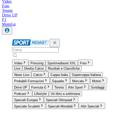
Video
Foto
Tennis
Drive UP
F1
MotoGp
Video
Pressing
Sportmediaset XXL
Foto
Live
Diretta Calcio
Risultati e Classifiche
News Live
Calcio
Coppa Italia
Supercoppa Italiana
Probabili Formazioni
Squadre
Mercato
Motori
Drive UP
Formula E
Tennis
Altri Sport
Sondaggi
Podcast
Lifestyle
Un libro a settimana
Speciali Europei
Speciali Olimpiadi
Speciale Scudetti
Speciali Mondiali
Altri Speciali