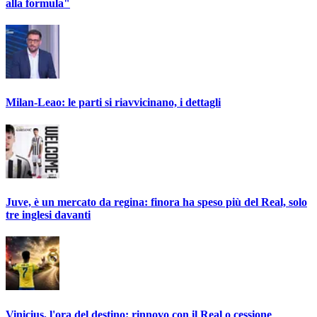
alla formula"
Milan-Leao: le parti si riavvicinano, i dettagli
Juve, è un mercato da regina: finora ha speso più del Real, solo
tre inglesi davanti
Vinicius, l'ora del destino: rinnovo con il Real o cessione