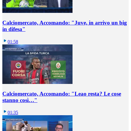
Calciomercato, Accomando: "Juve, in arrivo un big
in difesa"
01:58
Calciomercato, Accomando: "Leao resta? Le cose
stanno così…"
01:35