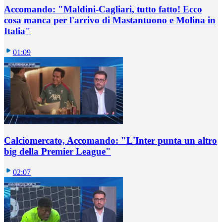
Accomando: "Maldini-Cagliari, tutto fatto! Ecco
cosa manca per l'arrivo di Mastantuono e Molina in
Italia"
01:09
Calciomercato, Accomando: "L'Inter punta un altro
big della Premier League"
02:07