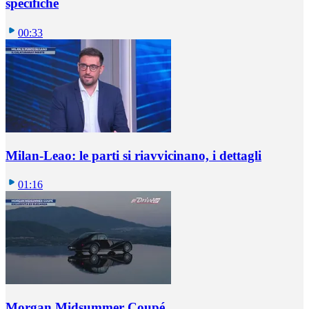
specifiche
00:33
Milan-Leao: le parti si riavvicinano, i dettagli
01:16
Morgan Midsummer Coupé