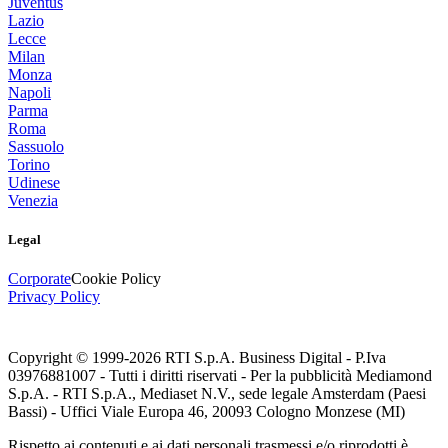
Juventus
Lazio
Lecce
Milan
Monza
Napoli
Parma
Roma
Sassuolo
Torino
Udinese
Venezia
Legal
Corporate
Cookie Policy
Privacy Policy
Copyright © 1999-
2026
RTI S.p.A. Business Digital - P.Iva
03976881007 - Tutti i diritti riservati - Per la pubblicità Mediamond
S.p.A. - RTI S.p.A., Mediaset N.V., sede legale Amsterdam (Paesi
Bassi) - Uffici Viale Europa 46, 20093 Cologno Monzese (MI)
Rispetto ai contenuti e ai dati personali trasmessi e/o riprodotti è