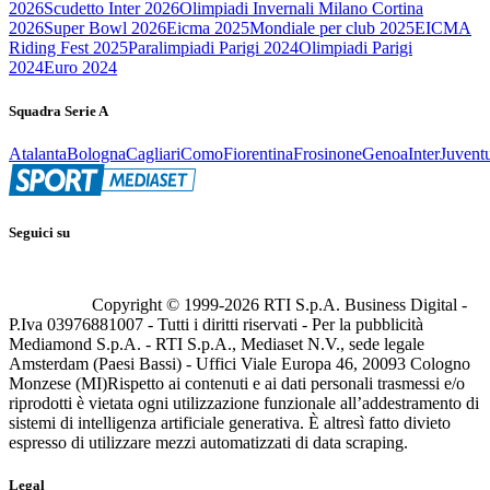
2026
Scudetto Inter 2026
Olimpiadi Invernali Milano Cortina
2026
Super Bowl 2026
Eicma 2025
Mondiale per club 2025
EICMA
Riding Fest 2025
Paralimpiadi Parigi 2024
Olimpiadi Parigi
2024
Euro 2024
Squadra Serie A
Atalanta
Bologna
Cagliari
Como
Fiorentina
Frosinone
Genoa
Inter
Juvent
Seguici su
Copyright © 1999-
2026
RTI S.p.A. Business Digital -
P.Iva 03976881007 - Tutti i diritti riservati - Per la pubblicità
Mediamond S.p.A. - RTI S.p.A., Mediaset N.V., sede legale
Amsterdam (Paesi Bassi) - Uffici Viale Europa 46, 20093 Cologno
Monzese (MI)
Rispetto ai contenuti e ai dati personali trasmessi e/o
riprodotti è vietata ogni utilizzazione funzionale all’addestramento di
sistemi di intelligenza artificiale generativa. È altresì fatto divieto
espresso di utilizzare mezzi automatizzati di data scraping.
Legal