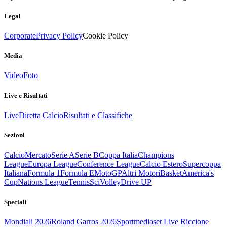
Legal
Corporate
Privacy Policy
Cookie Policy
Media
Video
Foto
Live e Risultati
Live
Diretta Calcio
Risultati e Classifiche
Sezioni
Calcio
Mercato
Serie A
Serie B
Coppa Italia
Champions
League
Europa League
Conference League
Calcio Estero
Supercoppa
Italiana
Formula 1
Formula E
MotoGP
Altri Motori
Basket
America's
Cup
Nations League
Tennis
Sci
Volley
Drive UP
Speciali
Mondiali 2026
Roland Garros 2026
Sportmediaset Live Riccione