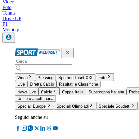
Video
Foto
Tennis
Drive UP
F1
MotoGp
Video
Pressing
Sportmediaset XXL
Foto
Live
Diretta Calcio
Risultati e Classifiche
News Live
Calcio
Coppa Italia
Supercoppa Italiana
Proba
Un libro a settimana
Speciali Europei
Speciali Olimpiadi
Speciale Scudetti
Seguici anche su