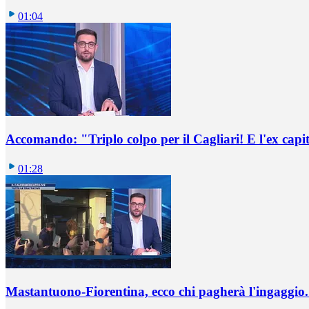
01:04
Accomando: "Triplo colpo per il Cagliari! E l'ex capi
01:28
Mastantuono-Fiorentina, ecco chi pagherà l'ingaggio. 