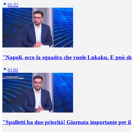
01:22
"Napoli, ecco la squadra che vuole Lukaku. E può sb
01:01
"Spalletti ha due priorità! Giornata importante per il 