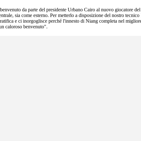
ueto benvenuto da parte del presidente Urbano Cairo al nuovo giocatore d
a centrale, sia come esterno. Per metterlo a disposizione del nostro tecn
i gratifica e ci inorgoglisce perché l'innesto di Niang completa nel migli
n un caloroso benvenuto".