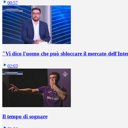
00:57
"Vi dico l'uomo che può sbloccare il mercato dell'Inte
02:03
Il tempo di sognare