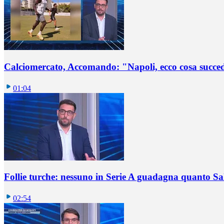
Calciomercato, Accomando: "Napoli, ecco cosa succ
01:04
Follie turche: nessuno in Serie A guadagna quanto S
02:54