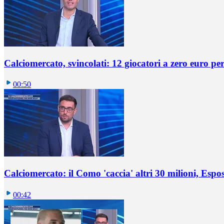
Calciomercato, svincolati: 12 giocatori a zero euro pe
00:50
Calciomercato: il Como 'caccia' altri 30 milioni, Espos
00:42