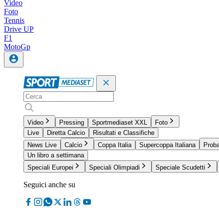
Video
Foto
Tennis
Drive UP
F1
MotoGp
Video
Pressing
Sportmediaset XXL
Foto
Live
Diretta Calcio
Risultati e Classifiche
News Live
Calcio
Coppa Italia
Supercoppa Italiana
Proba
Un libro a settimana
Speciali Europei
Speciali Olimpiadi
Speciale Scudetti
Seguici anche su