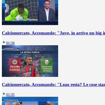
Calciomercato, Accomando: "Juve, in arrivo un big i
01:58
Calciomercato, Accomando: "Leao resta? Le cose st
01:35