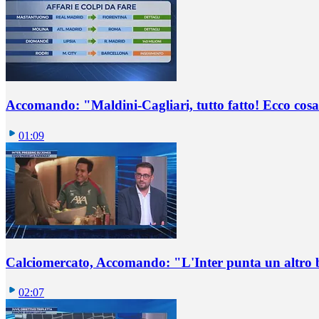
Accomando: "Maldini-Cagliari, tutto fatto! Ecco cosa
01:09
Calciomercato, Accomando: "L'Inter punta un altro 
02:07