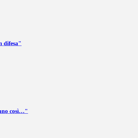
n difesa"
anno così…"