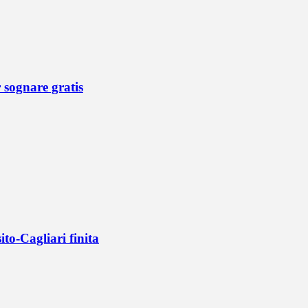
r sognare gratis
ito-Cagliari finita