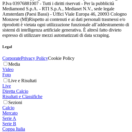
P.Iva 03976881007 - Tutti i diritti riservati - Per la pubblicità
Mediamond S.p.A. - RTI S.p.A., Mediaset N.V., sede legale
Amsterdam (Paesi Bassi) - Uffici Viale Europa 46, 20093 Cologno
Monzese (MI)
Rispetto ai contenuti e ai dati personali trasmessi e/o
riprodotti è vietata ogni utilizzazione funzionale all’addestramento di
sistemi di intelligenza artificiale generativa. È altresì fatto divieto
espresso di utilizzare mezzi automatizzati di data scraping.
Legal
Corporate
Privacy Policy
Cookie Policy
Media
Video
Foto
Live e Risultati
Live
Diretta Calcio
Risultati e Classifiche
Sezioni
Calcio
Mercato
Serie A
Serie B
Coppa Italia