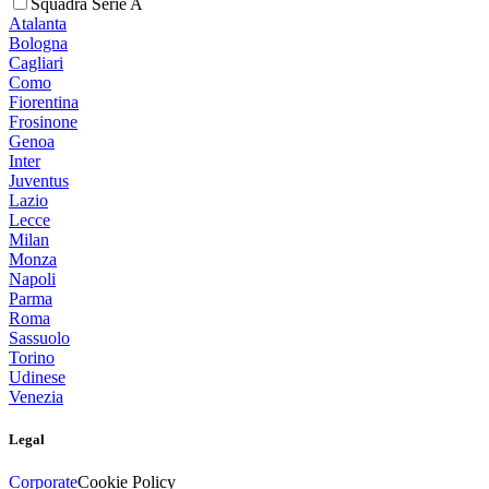
Squadra Serie A
Atalanta
Bologna
Cagliari
Como
Fiorentina
Frosinone
Genoa
Inter
Juventus
Lazio
Lecce
Milan
Monza
Napoli
Parma
Roma
Sassuolo
Torino
Udinese
Venezia
Legal
Corporate
Cookie Policy