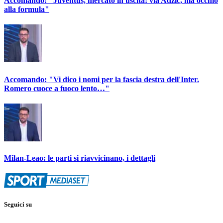
Accomando: "Juventus, mercato in uscita: via Adzic, ma occhio
alla formula"
Accomando: "Vi dico i nomi per la fascia destra dell'Inter.
Romero cuoce a fuoco lento…"
Milan-Leao: le parti si riavvicinano, i dettagli
Seguici su