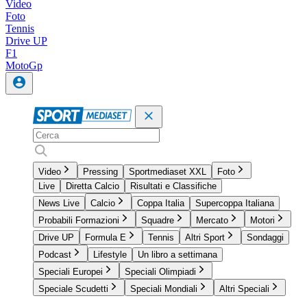
Video
Foto
Tennis
Drive UP
F1
MotoGp
Video
Pressing
Sportmediaset XXL
Foto
Live
Diretta Calcio
Risultati e Classifiche
News Live
Calcio
Coppa Italia
Supercoppa Italiana
Probabili Formazioni
Squadre
Mercato
Motori
Drive UP
Formula E
Tennis
Altri Sport
Sondaggi
Podcast
Lifestyle
Un libro a settimana
Speciali Europei
Speciali Olimpiadi
Speciale Scudetti
Speciali Mondiali
Altri Speciali