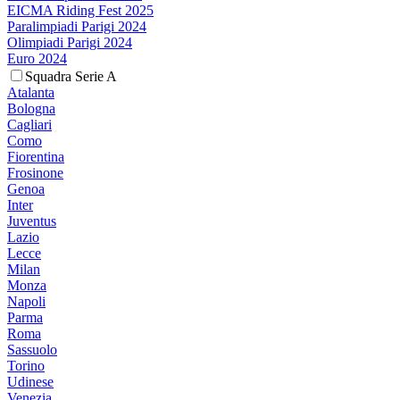
EICMA Riding Fest 2025
Paralimpiadi Parigi 2024
Olimpiadi Parigi 2024
Euro 2024
Squadra Serie A
Atalanta
Bologna
Cagliari
Como
Fiorentina
Frosinone
Genoa
Inter
Juventus
Lazio
Lecce
Milan
Monza
Napoli
Parma
Roma
Sassuolo
Torino
Udinese
Venezia