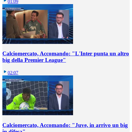
01:09
Calciomercato, Accomando: "L'Inter punta un altro
big della Premier League"
02:07
Calciomercato, Accomando: "Juve, in arrivo un big
in difesa"