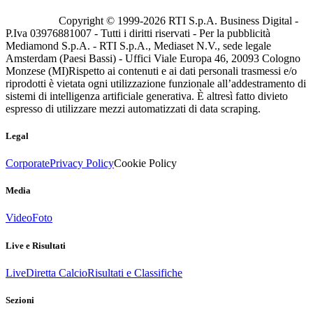
Copyright © 1999-
2026
RTI S.p.A. Business Digital -
P.Iva 03976881007 - Tutti i diritti riservati - Per la pubblicità
Mediamond S.p.A. - RTI S.p.A., Mediaset N.V., sede legale
Amsterdam (Paesi Bassi) - Uffici Viale Europa 46, 20093 Cologno
Monzese (MI)
Rispetto ai contenuti e ai dati personali trasmessi e/o
riprodotti è vietata ogni utilizzazione funzionale all’addestramento di
sistemi di intelligenza artificiale generativa. È altresì fatto divieto
espresso di utilizzare mezzi automatizzati di data scraping.
Legal
Corporate
Privacy Policy
Cookie Policy
Media
Video
Foto
Live e Risultati
Live
Diretta Calcio
Risultati e Classifiche
Sezioni