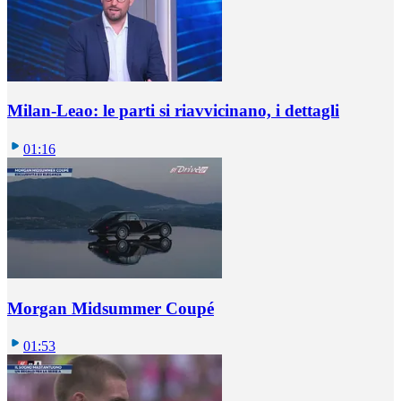
Milan-Leao: le parti si riavvicinano, i dettagli
01:16
Morgan Midsummer Coupé
01:53