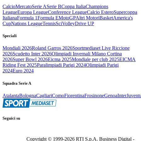
Calcio
Mercato
Serie A
Serie B
Coppa Italia
Champions
League
Europa League
Conference League
Calcio Estero
Supercoppa
Italiana
Formula 1
Formula E
MotoGP
Altri Motori
Basket
America's
Cup
Nations League
Tennis
Sci
Volley
Drive UP
Speciali
Mondiali 2026
Roland Garros 2026
Sportmediaset Live Riccione
2026
Scudetto Inter 2026
Olimpiadi Invernali Milano Cortina
2026
Super Bowl 2026
Eicma 2025
Mondiale per club 2025
EICMA
Riding Fest 2025
Paralimpiadi Parigi 2024
Olimpiadi Parigi
2024
Euro 2024
Squadra Serie A
Atalanta
Bologna
Cagliari
Como
Fiorentina
Frosinone
Genoa
Inter
Juvent
Seguici su
Copyright © 1999-
2026
RTI S.p.A. Business Digital -