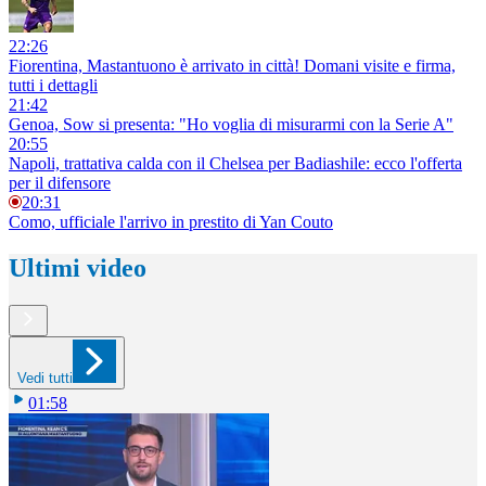
22:26
Fiorentina, Mastantuono è arrivato in città! Domani visite e firma,
tutti i dettagli
21:42
Genoa, Sow si presenta: "Ho voglia di misurarmi con la Serie A"
20:55
Napoli, trattativa calda con il Chelsea per Badiashile: ecco l'offerta
per il difensore
20:31
Como, ufficiale l'arrivo in prestito di Yan Couto
Ultimi video
Vedi tutti
01:58