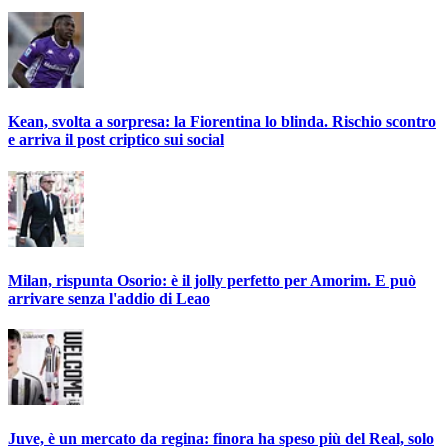
Kean, svolta a sorpresa: la Fiorentina lo blinda. Rischio scontro
e arriva il post criptico sui social
Milan, rispunta Osorio: è il jolly perfetto per Amorim. E può
arrivare senza l'addio di Leao
Juve, è un mercato da regina: finora ha speso più del Real, solo