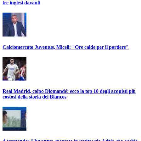
tre inglesi davanti
Calciomercato Juventus, Miceli: "Ore calde per il portiere"
Real Madrid, colpo Diomandé: ecco la top 10 degli acquisti più
costosi della storia dei Blancos