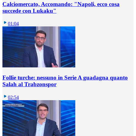
Calciomercato, Accomando: "Napoli, ecco cosa
succede con Lukaku"
01:04
Follie turche: nessuno in Serie A guadagna quanto
Salah al Trabzonspor
02:54