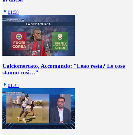
01:58
Calciomercato, Accomando: "Leao resta? Le cose
stanno così…"
01:35