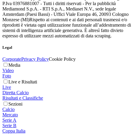
P.Iva 03976881007 - Tutti i diritti riservati - Per la pubblicità
Mediamond S.p.A. - RTI S.p.A., Mediaset N.V., sede legale
Amsterdam (Paesi Bassi) - Uffici Viale Europa 46, 20093 Cologno
Monzese (MI)
Rispetto ai contenuti e ai dati personali trasmessi e/o
riprodotti è vietata ogni utilizzazione funzionale all’addestramento di
sistemi di intelligenza artificiale generativa. È altresì fatto divieto
espresso di utilizzare mezzi automatizzati di data scraping.
Legal
Corporate
Privacy Policy
Cookie Policy
Media
Video
Foto
Live e Risultati
Live
Diretta Calcio
Risultati e Classifiche
Sezioni
Calcio
Mercato
Serie A
Serie B
Coppa Italia