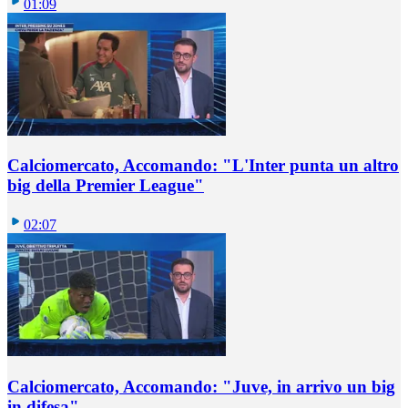
01:09
Calciomercato, Accomando: "L'Inter punta un altro
big della Premier League"
02:07
Calciomercato, Accomando: "Juve, in arrivo un big
in difesa"