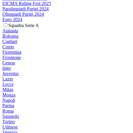
EICMA Riding Fest 2025
Paralimpiadi Parigi 2024
Olimpiadi Parigi 2024
Euro 2024
Squadra Serie A
Atalanta
Bologna
Cagliari
Como
Fiorentina
Frosinone
Genoa
Inter
Juventus
Lazio
Lecce
Milan
Monza
Napoli
Parma
Roma
Sassuolo
Torino
Udinese
Venezia