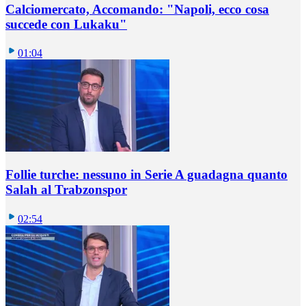
Calciomercato, Accomando: "Napoli, ecco cosa
succede con Lukaku"
01:04
Follie turche: nessuno in Serie A guadagna quanto
Salah al Trabzonspor
02:54