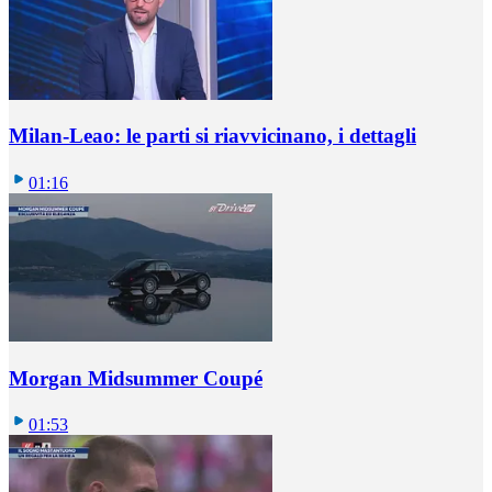
Milan-Leao: le parti si riavvicinano, i dettagli
01:16
Morgan Midsummer Coupé
01:53