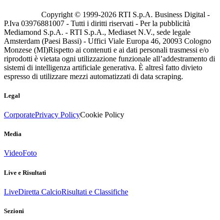
Copyright © 1999-
2026
RTI S.p.A. Business Digital -
P.Iva 03976881007 - Tutti i diritti riservati - Per la pubblicità
Mediamond S.p.A. - RTI S.p.A., Mediaset N.V., sede legale
Amsterdam (Paesi Bassi) - Uffici Viale Europa 46, 20093 Cologno
Monzese (MI)
Rispetto ai contenuti e ai dati personali trasmessi e/o
riprodotti è vietata ogni utilizzazione funzionale all’addestramento di
sistemi di intelligenza artificiale generativa. È altresì fatto divieto
espresso di utilizzare mezzi automatizzati di data scraping.
Legal
Corporate
Privacy Policy
Cookie Policy
Media
Video
Foto
Live e Risultati
Live
Diretta Calcio
Risultati e Classifiche
Sezioni