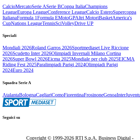
Calcio
Mercato
Serie A
Serie B
Coppa Italia
Champions
League
Europa League
Conference League
Calcio Estero
Supercoppa
Italiana
Formula 1
Formula E
MotoGP
Altri Motori
Basket
America's
Cup
Nations League
Tennis
Sci
Volley
Drive UP
Speciali
Mondiali 2026
Roland Garros 2026
Sportmediaset Live Riccione
2026
Scudetto Inter 2026
Olimpiadi Invernali Milano Cortina
2026
Super Bowl 2026
Eicma 2025
Mondiale per club 2025
EICMA
Riding Fest 2025
Paralimpiadi Parigi 2024
Olimpiadi Parigi
2024
Euro 2024
Squadra Serie A
Atalanta
Bologna
Cagliari
Como
Fiorentina
Frosinone
Genoa
Inter
Juvent
Seguici su
Copyright © 1999-
2026
RTI S.p.A. Business Digital -