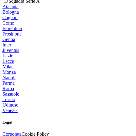
Squadra Serie A
Atalanta
Bologna
Cagliari
Como
Fiorentina
Frosinone
Genoa
Inter
Juventus
Lazio
Lecce
Milan
Monza
Napoli
Parma
Roma
Sassuolo
Torino
Udinese
Venezia
Legal
Corporate
Cookie Policy