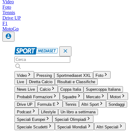
Video
Foto
Tennis
Drive UP
F1
MotoGp
Video
Pressing
Sportmediaset XXL
Foto
Live
Diretta Calcio
Risultati e Classifiche
News Live
Calcio
Coppa Italia
Supercoppa Italiana
Probabili Formazioni
Squadre
Mercato
Motori
Drive UP
Formula E
Tennis
Altri Sport
Sondaggi
Podcast
Lifestyle
Un libro a settimana
Speciali Europei
Speciali Olimpiadi
Speciale Scudetti
Speciali Mondiali
Altri Speciali