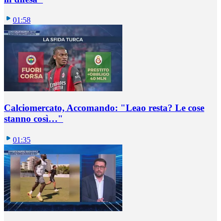
01:58
Calciomercato, Accomando: "Leao resta? Le cose
stanno così…"
01:35