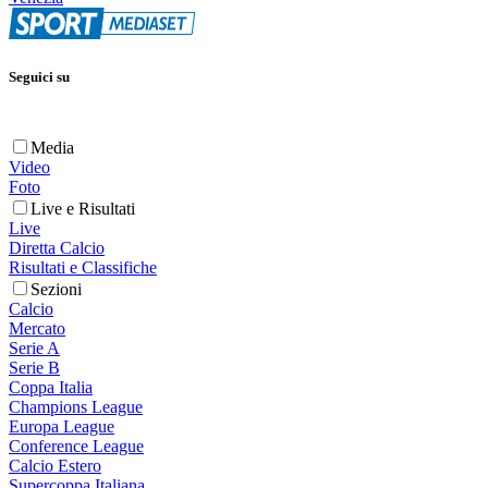
Seguici su
Media
Video
Foto
Live e Risultati
Live
Diretta Calcio
Risultati e Classifiche
Sezioni
Calcio
Mercato
Serie A
Serie B
Coppa Italia
Champions League
Europa League
Conference League
Calcio Estero
Supercoppa Italiana