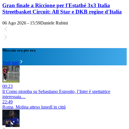
Gran finale a Riccione per l'Estathé 3x3 Italia
Streetbasket Circuit: All Star e DKB regine d'Italia
06 Ago 2026 - 15:59
Daniele Rubini
Mercato ora per ora
Vedi tutti
00:23
Il Como piomba su Sebastiano Esposito, l’Inter è spettatrice
interessata…
22:49
Roma, Molina atteso lunedì in città