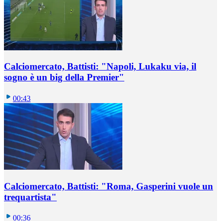
Calciomercato, Battisti: "Napoli, Lukaku via, il
sogno è un big della Premier"
00:43
Calciomercato, Battisti: "Roma, Gasperini vuole un
trequartista"
00:36