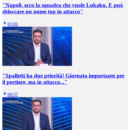
"Napoli, ecco la squadra che vuole Lukaku. E può
sbloccare un nome top in attacco"
01:01
"Spalletti ha due priorità! Giornata importante per
il portiere, ma in attacco..."
00:57