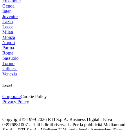
Frosinone
Genoa
Inter
Juventus
Lazio
Lecce
Milan
Monza
Napoli
Parma
Roma
Sassuolo
Torino
Udinese
Venezia
Legal
Corporate
Cookie Policy
Privacy Policy
Copyright © 1999-
2026
RTI S.p.A. Business Digital - P.Iva
03976881007 - Tutti i diritti riservati - Per la pubblicità Mediamond
S.p.A. - RTI S.p.A., Mediaset N.V., sede legale Amsterdam (Paesi