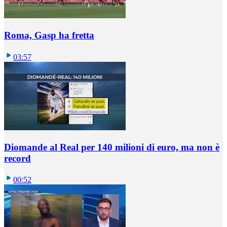
Roma, Gasp ha fretta
03:57
Diomande al Real per 140 milioni di euro, ma non è
record
00:52