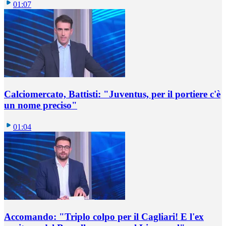
01:07
Calciomercato, Battisti: "Juventus, per il portiere c'è
un nome preciso"
01:04
Accomando: "Triplo colpo per il Cagliari! E l'ex