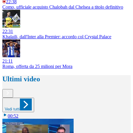
22:38
Como, ufficiale acquisto Chalobah dal Chelsea a titolo definitivo
22:31
Khalaili, dall'Inter alla Premier: accordo col Crystal Palace
21:11
Roma, offerta da 25 milioni per Mora
Ultimi video
Vedi tutti
00:52