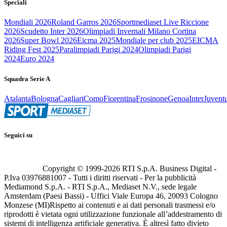
Speciali
Mondiali 2026
Roland Garros 2026
Sportmediaset Live Riccione
2026
Scudetto Inter 2026
Olimpiadi Invernali Milano Cortina
2026
Super Bowl 2026
Eicma 2025
Mondiale per club 2025
EICMA
Riding Fest 2025
Paralimpiadi Parigi 2024
Olimpiadi Parigi
2024
Euro 2024
Squadra Serie A
Atalanta
Bologna
Cagliari
Como
Fiorentina
Frosinone
Genoa
Inter
Juvent
Seguici su
Copyright © 1999-
2026
RTI S.p.A. Business Digital -
P.Iva 03976881007 - Tutti i diritti riservati - Per la pubblicità
Mediamond S.p.A. - RTI S.p.A., Mediaset N.V., sede legale
Amsterdam (Paesi Bassi) - Uffici Viale Europa 46, 20093 Cologno
Monzese (MI)
Rispetto ai contenuti e ai dati personali trasmessi e/o
riprodotti è vietata ogni utilizzazione funzionale all’addestramento di
sistemi di intelligenza artificiale generativa. È altresì fatto divieto