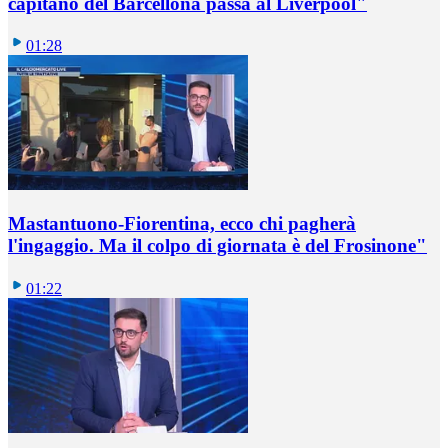
capitano del Barcellona passa al Liverpool"
01:28
Mastantuono-Fiorentina, ecco chi pagherà
l'ingaggio. Ma il colpo di giornata è del Frosinone"
01:22