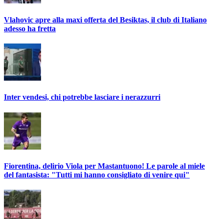
Vlahovic apre alla maxi offerta del Besiktas, il club di Italiano
adesso ha fretta
Inter vendesi, chi potrebbe lasciare i nerazzurri
Fiorentina, delirio Viola per Mastantuono! Le parole al miele
del fantasista: "Tutti mi hanno consigliato di venire qui"