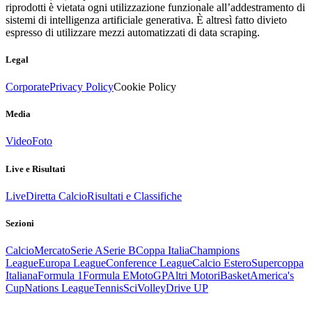
riprodotti è vietata ogni utilizzazione funzionale all’addestramento di
sistemi di intelligenza artificiale generativa. È altresì fatto divieto
espresso di utilizzare mezzi automatizzati di data scraping.
Legal
Corporate
Privacy Policy
Cookie Policy
Media
Video
Foto
Live e Risultati
Live
Diretta Calcio
Risultati e Classifiche
Sezioni
Calcio
Mercato
Serie A
Serie B
Coppa Italia
Champions
League
Europa League
Conference League
Calcio Estero
Supercoppa
Italiana
Formula 1
Formula E
MotoGP
Altri Motori
Basket
America's
Cup
Nations League
Tennis
Sci
Volley
Drive UP