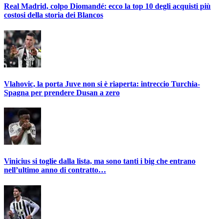
Real Madrid, colpo Diomandé: ecco la top 10 degli acquisti più
costosi della storia dei Blancos
Vlahovic, la porta Juve non si è riaperta: intreccio Turchia-
Spagna per prendere Dusan a zero
Vinicius si toglie dalla lista, ma sono tanti i big che entrano
nell’ultimo anno di contratto…