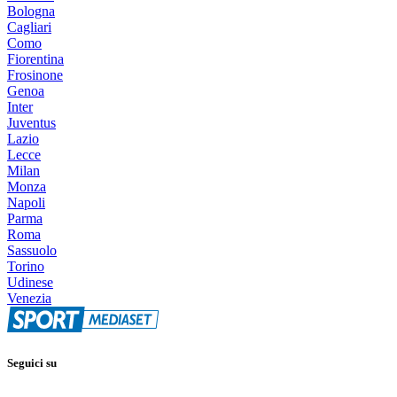
Bologna
Cagliari
Como
Fiorentina
Frosinone
Genoa
Inter
Juventus
Lazio
Lecce
Milan
Monza
Napoli
Parma
Roma
Sassuolo
Torino
Udinese
Venezia
Seguici su