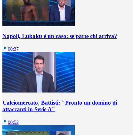
Napoli, Lukaku è un caso: se parte chi arriva?
00:37
Calciomercato, Battisti: "Pronto un domino di
attaccanti in Serie A"
00:52