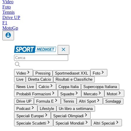
Video
Foto
Tennis
Drive UP
F1
MotoGp
Video
Pressing
Sportmediaset XXL
Foto
Live
Diretta Calcio
Risultati e Classifiche
News Live
Calcio
Coppa Italia
Supercoppa Italiana
Probabili Formazioni
Squadre
Mercato
Motori
Drive UP
Formula E
Tennis
Altri Sport
Sondaggi
Podcast
Lifestyle
Un libro a settimana
Speciali Europei
Speciali Olimpiadi
Speciale Scudetti
Speciali Mondiali
Altri Speciali