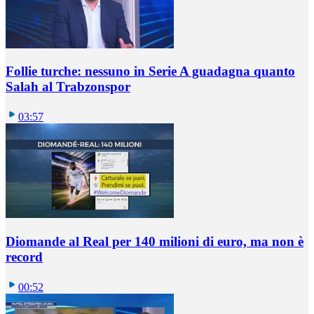
Follie turche: nessuno in Serie A guadagna quanto
Salah al Trabzonspor
03:57
Diomande al Real per 140 milioni di euro, ma non è
record
00:52