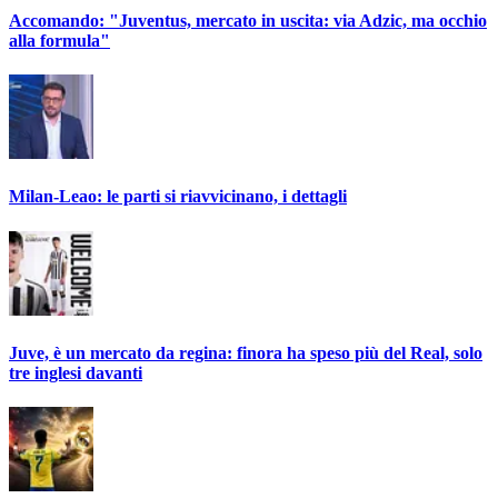
Accomando: "Juventus, mercato in uscita: via Adzic, ma occhio
alla formula"
Milan-Leao: le parti si riavvicinano, i dettagli
Juve, è un mercato da regina: finora ha speso più del Real, solo
tre inglesi davanti