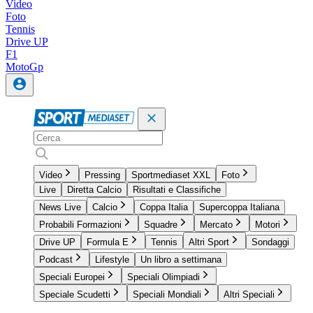
Video
Foto
Tennis
Drive UP
F1
MotoGp
Video
Pressing
Sportmediaset XXL
Foto
Live
Diretta Calcio
Risultati e Classifiche
News Live
Calcio
Coppa Italia
Supercoppa Italiana
Probabili Formazioni
Squadre
Mercato
Motori
Drive UP
Formula E
Tennis
Altri Sport
Sondaggi
Podcast
Lifestyle
Un libro a settimana
Speciali Europei
Speciali Olimpiadi
Speciale Scudetti
Speciali Mondiali
Altri Speciali