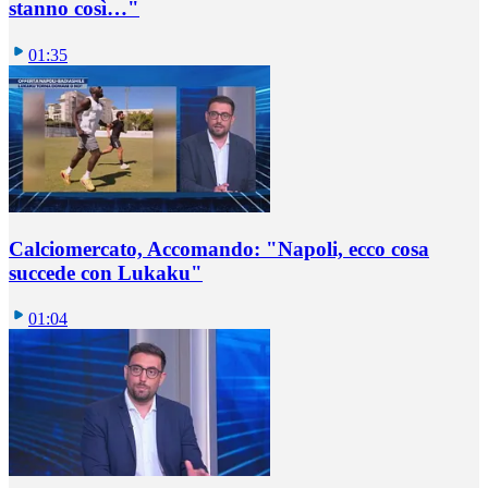
stanno così…"
01:35
Calciomercato, Accomando: "Napoli, ecco cosa
succede con Lukaku"
01:04