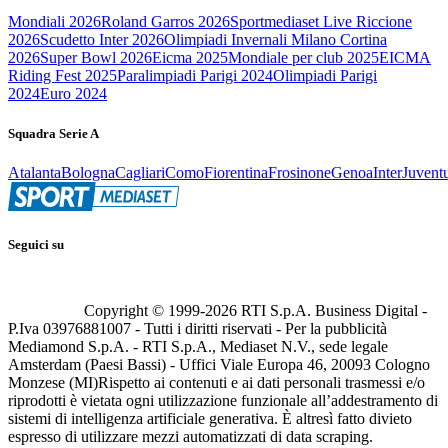
Mondiali 2026
Roland Garros 2026
Sportmediaset Live Riccione
2026
Scudetto Inter 2026
Olimpiadi Invernali Milano Cortina
2026
Super Bowl 2026
Eicma 2025
Mondiale per club 2025
EICMA
Riding Fest 2025
Paralimpiadi Parigi 2024
Olimpiadi Parigi
2024
Euro 2024
Squadra Serie A
Atalanta
Bologna
Cagliari
Como
Fiorentina
Frosinone
Genoa
Inter
Juvent
Seguici su
Copyright © 1999-
2026
RTI S.p.A. Business Digital -
P.Iva 03976881007 - Tutti i diritti riservati - Per la pubblicità
Mediamond S.p.A. - RTI S.p.A., Mediaset N.V., sede legale
Amsterdam (Paesi Bassi) - Uffici Viale Europa 46, 20093 Cologno
Monzese (MI)
Rispetto ai contenuti e ai dati personali trasmessi e/o
riprodotti è vietata ogni utilizzazione funzionale all’addestramento di
sistemi di intelligenza artificiale generativa. È altresì fatto divieto
espresso di utilizzare mezzi automatizzati di data scraping.