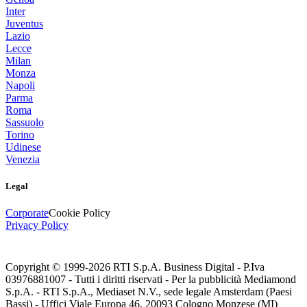
Inter
Juventus
Lazio
Lecce
Milan
Monza
Napoli
Parma
Roma
Sassuolo
Torino
Udinese
Venezia
Legal
Corporate
Cookie Policy
Privacy Policy
Copyright © 1999-
2026
RTI S.p.A. Business Digital - P.Iva
03976881007 - Tutti i diritti riservati - Per la pubblicità Mediamond
S.p.A. - RTI S.p.A., Mediaset N.V., sede legale Amsterdam (Paesi
Bassi) - Uffici Viale Europa 46, 20093 Cologno Monzese (MI)