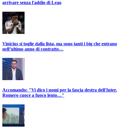
arrivare senza l'addio di Leao
Vinicius si toglie dalla lista, ma sono tanti i big che entrano
nell’ultimo anno di contratto…
Accomando: "Vi dico i nomi per la fascia destra dell'Inter.
Romero cuoce a fuoco lento…"