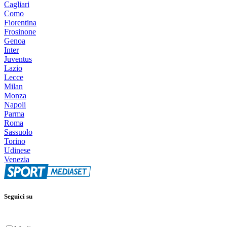
Cagliari
Como
Fiorentina
Frosinone
Genoa
Inter
Juventus
Lazio
Lecce
Milan
Monza
Napoli
Parma
Roma
Sassuolo
Torino
Udinese
Venezia
Seguici su