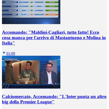
Accomando: "Maldini-Cagliari, tutto fatto! Ecco
cosa manca per l'arrivo di Mastantuono e Molina in
Italia"
01:09
Calciomercato, Accomando: "L'Inter punta un altro
big della Premier League"