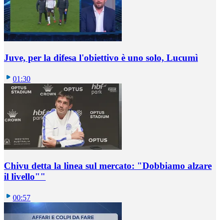
Juve, per la difesa l'obiettivo è uno solo, Lucumì
01:30
Chivu detta la linea sul mercato: "Dobbiamo alzare
il livello""
00:57