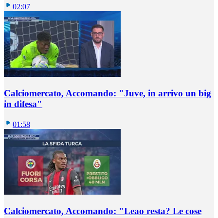
02:07
Calciomercato, Accomando: "Juve, in arrivo un big
in difesa"
01:58
Calciomercato, Accomando: "Leao resta? Le cose