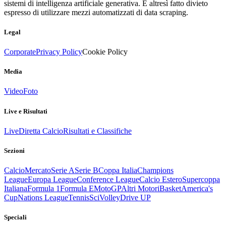
sistemi di intelligenza artificiale generativa. È altresì fatto divieto
espresso di utilizzare mezzi automatizzati di data scraping.
Legal
Corporate
Privacy Policy
Cookie Policy
Media
Video
Foto
Live e Risultati
Live
Diretta Calcio
Risultati e Classifiche
Sezioni
Calcio
Mercato
Serie A
Serie B
Coppa Italia
Champions
League
Europa League
Conference League
Calcio Estero
Supercoppa
Italiana
Formula 1
Formula E
MotoGP
Altri Motori
Basket
America's
Cup
Nations League
Tennis
Sci
Volley
Drive UP
Speciali