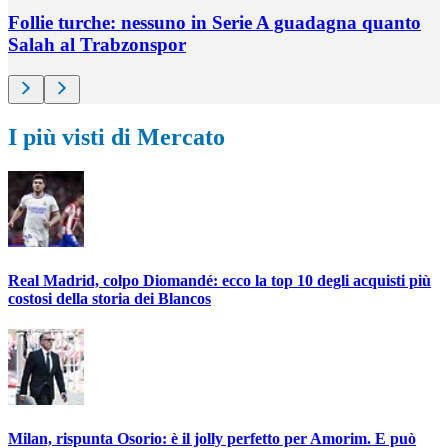
Follie turche: nessuno in Serie A guadagna quanto
Salah al Trabzonspor
I più visti di Mercato
Real Madrid, colpo Diomandé: ecco la top 10 degli acquisti più
costosi della storia dei Blancos
Milan, rispunta Osorio: è il jolly perfetto per Amorim. E può