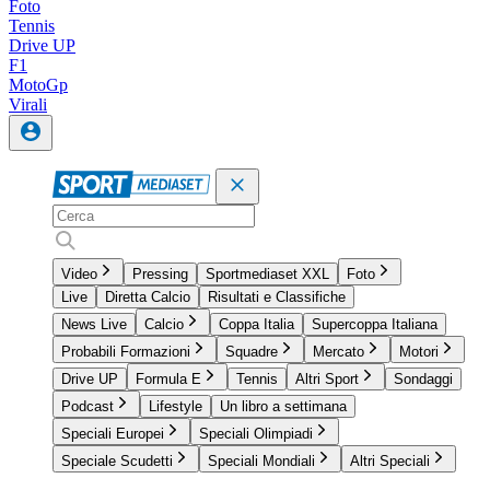
Foto
Tennis
Drive UP
F1
MotoGp
Virali
Video
Pressing
Sportmediaset XXL
Foto
Live
Diretta Calcio
Risultati e Classifiche
News Live
Calcio
Coppa Italia
Supercoppa Italiana
Probabili Formazioni
Squadre
Mercato
Motori
Drive UP
Formula E
Tennis
Altri Sport
Sondaggi
Podcast
Lifestyle
Un libro a settimana
Speciali Europei
Speciali Olimpiadi
Speciale Scudetti
Speciali Mondiali
Altri Speciali