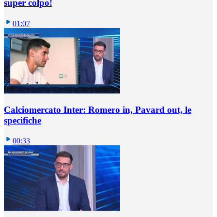
super colpo!
01:07
Calciomercato Inter: Romero in, Pavard out, le
specifiche
00:33