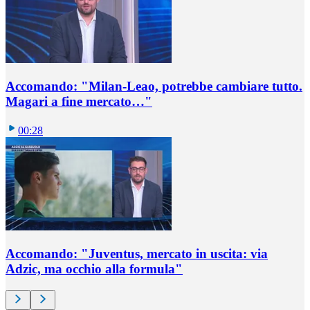
Accomando: "Milan-Leao, potrebbe cambiare tutto.
Magari a fine mercato…"
00:28
Accomando: "Juventus, mercato in uscita: via
Adzic, ma occhio alla formula"