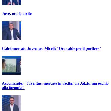
Juve, ora le uscite
Calciomercato Juventus, Miceli: "Ore calde per il portiere"
Accomando: "Juventus, mercato in uscita: via Adzic, ma occhio
alla formula"