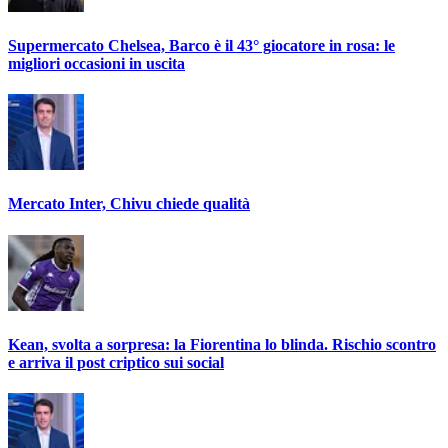
Supermercato Chelsea, Barco è il 43° giocatore in rosa: le
migliori occasioni in uscita
Mercato Inter, Chivu chiede qualità
Kean, svolta a sorpresa: la Fiorentina lo blinda. Rischio scontro
e arriva il post criptico sui social