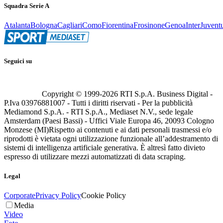
Squadra Serie A
Atalanta
Bologna
Cagliari
Como
Fiorentina
Frosinone
Genoa
Inter
Juvent
Seguici su
Copyright © 1999-
2026
RTI S.p.A. Business Digital -
P.Iva 03976881007 - Tutti i diritti riservati - Per la pubblicità
Mediamond S.p.A. - RTI S.p.A., Mediaset N.V., sede legale
Amsterdam (Paesi Bassi) - Uffici Viale Europa 46, 20093 Cologno
Monzese (MI)
Rispetto ai contenuti e ai dati personali trasmessi e/o
riprodotti è vietata ogni utilizzazione funzionale all’addestramento di
sistemi di intelligenza artificiale generativa. È altresì fatto divieto
espresso di utilizzare mezzi automatizzati di data scraping.
Legal
Corporate
Privacy Policy
Cookie Policy
Media
Video