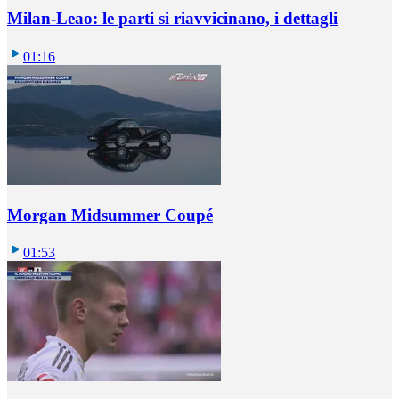
Milan-Leao: le parti si riavvicinano, i dettagli
01:16
Morgan Midsummer Coupé
01:53