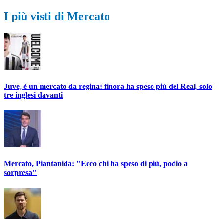
I più visti di Mercato
Juve, è un mercato da regina: finora ha speso più del Real, solo
tre inglesi davanti
Mercato, Piantanida: "Ecco chi ha speso di più, podio a
sorpresa"