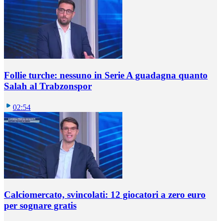
Follie turche: nessuno in Serie A guadagna quanto
Salah al Trabzonspor
02:54
Calciomercato, svincolati: 12 giocatori a zero euro
per sognare gratis