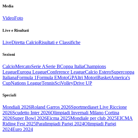
Media
Video
Foto
Live e Risultati
Live
Diretta Calcio
Risultati e Classifiche
Sezioni
Calcio
Mercato
Serie A
Serie B
Coppa Italia
Champions
League
Europa League
Conference League
Calcio Estero
Supercoppa
Italiana
Formula 1
Formula E
MotoGP
Altri Motori
Basket
America's
Cup
Nations League
Tennis
Sci
Volley
Drive UP
Speciali
Mondiali 2026
Roland Garros 2026
Sportmediaset Live Riccione
2026
Scudetto Inter 2026
Olimpiadi Invernali Milano Cortina
2026
Super Bowl 2026
Eicma 2025
Mondiale per club 2025
EICMA
Riding Fest 2025
Paralimpiadi Parigi 2024
Olimpiadi Parigi
2024
Euro 2024