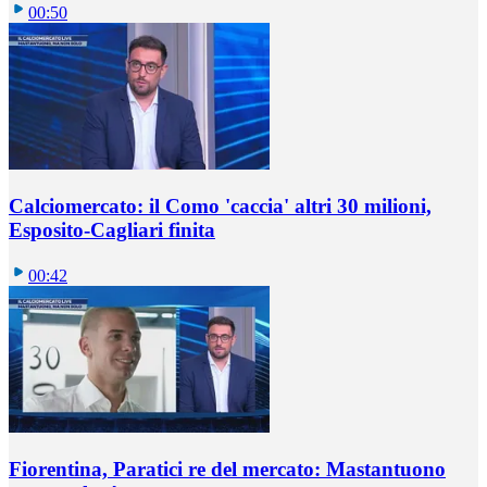
00:50
Calciomercato: il Como 'caccia' altri 30 milioni,
Esposito-Cagliari finita
00:42
Fiorentina, Paratici re del mercato: Mastantuono