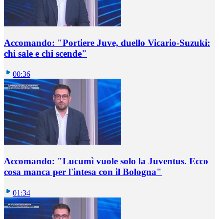
Accomando: "Portiere Juve, duello Vicario-Suzuki:
chi sale e chi scende"
00:36
Accomando: "Lucumì vuole solo la Juventus. Ecco
cosa manca per l'intesa con il Bologna"
01:34