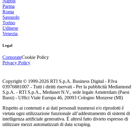
Napoli
Parma
Roma
Sassuolo
Torino
Udinese
Venezia
Legal
Corporate
Cookie Policy
Privacy Policy
Copyright © 1999-
2026
RTI S.p.A. Business Digital - P.Iva
03976881007 - Tutti i diritti riservati - Per la pubblicità Mediamond
S.p.A. - RTI S.p.A., Mediaset N.V., sede legale Amsterdam (Paesi
Bassi) - Uffici Viale Europa 46, 20093 Cologno Monzese (MI)
Rispetto ai contenuti e ai dati personali trasmessi e/o riprodotti è
vietata ogni utilizzazione funzionale all’addestramento di sistemi di
intelligenza artificiale generativa. È altresì fatto divieto espresso di
utilizzare mezzi automatizzati di data scraping.