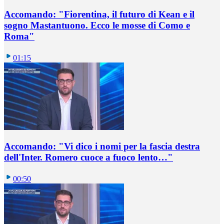
Accomando: "Fiorentina, il futuro di Kean e il
sogno Mastantuono. Ecco le mosse di Como e
Roma"
01:15
Accomando: "Vi dico i nomi per la fascia destra
dell'Inter. Romero cuoce a fuoco lento…"
00:50