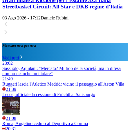
Gran finale a Riccione per l'Estathé 3x3 Italia
Streetbasket Circuit: All Star e DKB regine d'Italia
03 Ago 2026 - 17:12
Daniele Rubini
Mercato ora per ora
Vedi tutti
23:02
Sassuolo, Aquilani: "Mercato? Mi fido della società, ma in difesa
non ho neanche un titolare"
21:49
Ruggeri lascia l'Atletico Madrid: vicino il passaggio all'Aston Villa
21:39
Lecce, ufficiale la cessione di Früchtl al Salisburgo
21:08
Roma, Angelino ceduto al Deportivo a Coruna
20:31