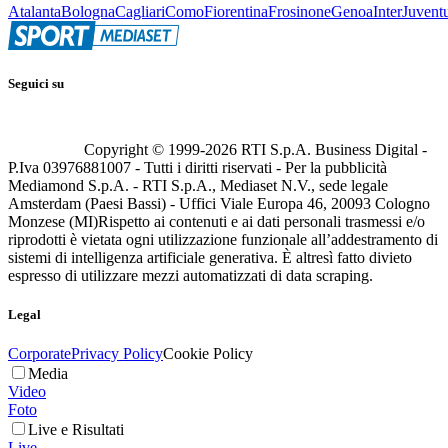
Atalanta
Bologna
Cagliari
Como
Fiorentina
Frosinone
Genoa
Inter
Juvent
Seguici su
Copyright © 1999-
2026
RTI S.p.A. Business Digital -
P.Iva 03976881007 - Tutti i diritti riservati - Per la pubblicità
Mediamond S.p.A. - RTI S.p.A., Mediaset N.V., sede legale
Amsterdam (Paesi Bassi) - Uffici Viale Europa 46, 20093 Cologno
Monzese (MI)
Rispetto ai contenuti e ai dati personali trasmessi e/o
riprodotti è vietata ogni utilizzazione funzionale all’addestramento di
sistemi di intelligenza artificiale generativa. È altresì fatto divieto
espresso di utilizzare mezzi automatizzati di data scraping.
Legal
Corporate
Privacy Policy
Cookie Policy
Media
Video
Foto
Live e Risultati
Live