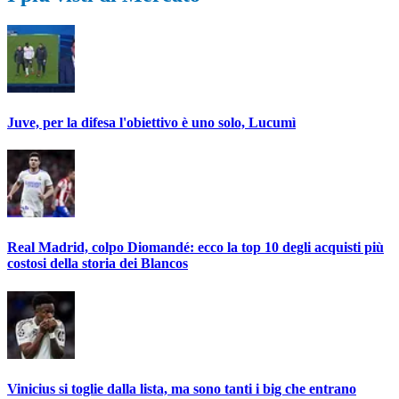
Juve, per la difesa l'obiettivo è uno solo, Lucumì
Real Madrid, colpo Diomandé: ecco la top 10 degli acquisti più
costosi della storia dei Blancos
Vinicius si toglie dalla lista, ma sono tanti i big che entrano