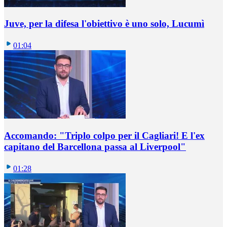
Juve, per la difesa l'obiettivo è uno solo, Lucumì
01:04
Accomando: "Triplo colpo per il Cagliari! E l'ex
capitano del Barcellona passa al Liverpool"
01:28