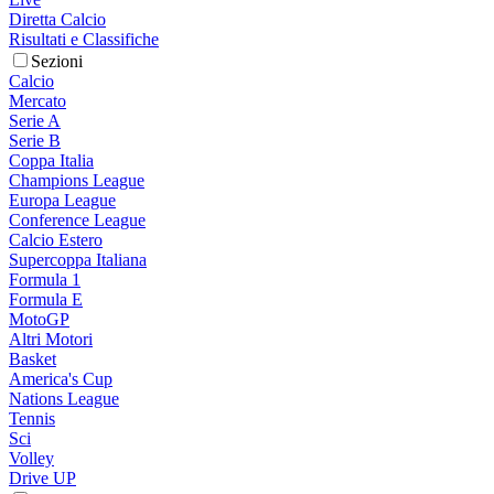
Diretta Calcio
Risultati e Classifiche
Sezioni
Calcio
Mercato
Serie A
Serie B
Coppa Italia
Champions League
Europa League
Conference League
Calcio Estero
Supercoppa Italiana
Formula 1
Formula E
MotoGP
Altri Motori
Basket
America's Cup
Nations League
Tennis
Sci
Volley
Drive UP