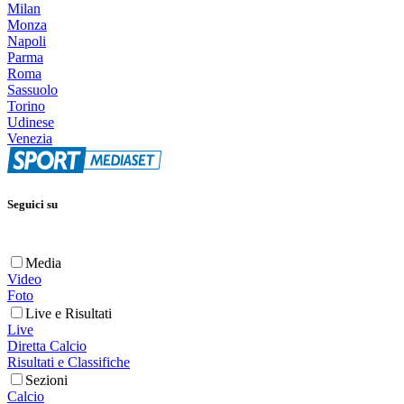
Milan
Monza
Napoli
Parma
Roma
Sassuolo
Torino
Udinese
Venezia
Seguici su
Media
Video
Foto
Live e Risultati
Live
Diretta Calcio
Risultati e Classifiche
Sezioni
Calcio