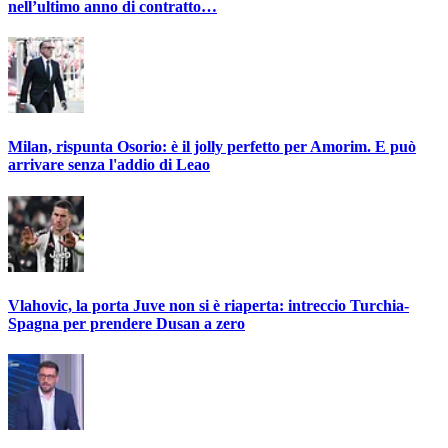
nell’ultimo anno di contratto…
Milan, rispunta Osorio: è il jolly perfetto per Amorim. E può
arrivare senza l'addio di Leao
Vlahovic, la porta Juve non si è riaperta: intreccio Turchia-
Spagna per prendere Dusan a zero