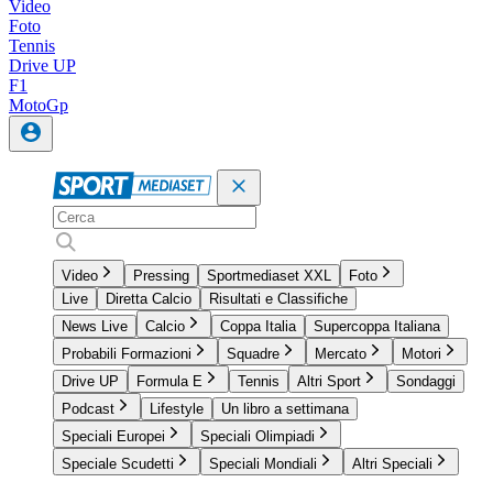
Video
Foto
Tennis
Drive UP
F1
MotoGp
Video
Pressing
Sportmediaset XXL
Foto
Live
Diretta Calcio
Risultati e Classifiche
News Live
Calcio
Coppa Italia
Supercoppa Italiana
Probabili Formazioni
Squadre
Mercato
Motori
Drive UP
Formula E
Tennis
Altri Sport
Sondaggi
Podcast
Lifestyle
Un libro a settimana
Speciali Europei
Speciali Olimpiadi
Speciale Scudetti
Speciali Mondiali
Altri Speciali