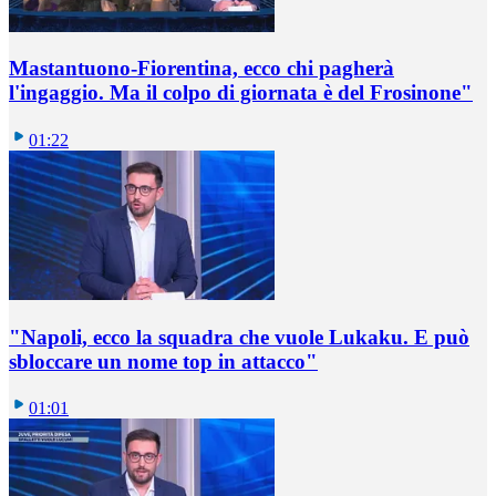
Mastantuono-Fiorentina, ecco chi pagherà
l'ingaggio. Ma il colpo di giornata è del Frosinone"
01:22
"Napoli, ecco la squadra che vuole Lukaku. E può
sbloccare un nome top in attacco"
01:01