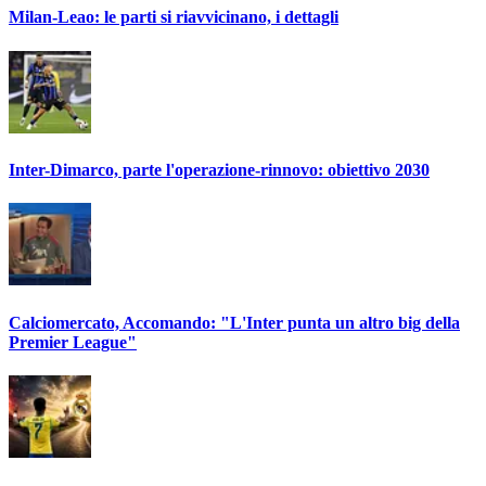
Milan-Leao: le parti si riavvicinano, i dettagli
Inter-Dimarco, parte l'operazione-rinnovo: obiettivo 2030
Calciomercato, Accomando: "L'Inter punta un altro big della
Premier League"