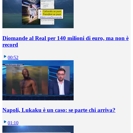
Diomande al Real per 140 milioni di euro, ma non è
record
00:52
Napoli, Lukaku è un caso: se parte chi arriva?
01:10