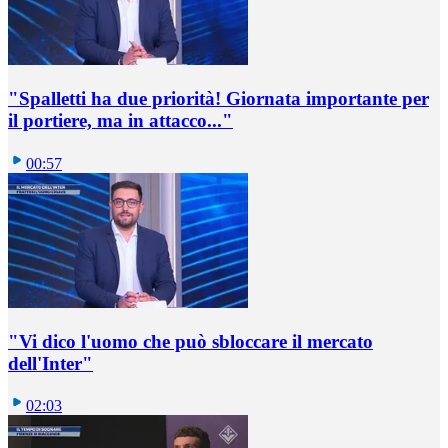
"Spalletti ha due priorità! Giornata importante per
il portiere, ma in attacco..."
00:57
"Vi dico l'uomo che può sbloccare il mercato
dell'Inter"
02:03