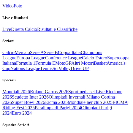
Video
Foto
Live e Risultati
Live
Diretta Calcio
Risultati e Classifiche
Sezioni
Calcio
Mercato
Serie A
Serie B
Coppa Italia
Champions
League
Europa League
Conference League
Calcio Estero
Supercoppa
Italiana
Formula 1
Formula E
MotoGP
Altri Motori
Basket
America's
Cup
Nations League
Tennis
Sci
Volley
Drive UP
Speciali
Mondiali 2026
Roland Garros 2026
Sportmediaset Live Riccione
2026
Scudetto Inter 2026
Olimpiadi Invernali Milano Cortina
2026
Super Bowl 2026
Eicma 2025
Mondiale per club 2025
EICMA
Riding Fest 2025
Paralimpiadi Parigi 2024
Olimpiadi Parigi
2024
Euro 2024
Squadra Serie A