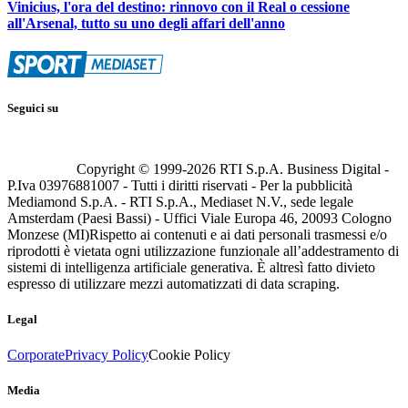
Vinicius, l'ora del destino: rinnovo con il Real o cessione
all'Arsenal, tutto su uno degli affari dell'anno
Seguici su
Copyright © 1999-
2026
RTI S.p.A. Business Digital -
P.Iva 03976881007 - Tutti i diritti riservati - Per la pubblicità
Mediamond S.p.A. - RTI S.p.A., Mediaset N.V., sede legale
Amsterdam (Paesi Bassi) - Uffici Viale Europa 46, 20093 Cologno
Monzese (MI)
Rispetto ai contenuti e ai dati personali trasmessi e/o
riprodotti è vietata ogni utilizzazione funzionale all’addestramento di
sistemi di intelligenza artificiale generativa. È altresì fatto divieto
espresso di utilizzare mezzi automatizzati di data scraping.
Legal
Corporate
Privacy Policy
Cookie Policy
Media