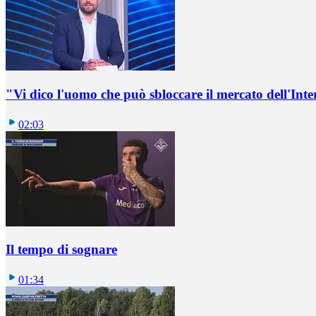
"Vi dico l'uomo che può sbloccare il mercato dell'Inte
02:03
Il tempo di sognare
01:34