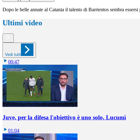
Dopo le belle annate al Catania il talento di Barrientos sembra essersi
Ultimi video
Vedi tutti
00:47
Juve, per la difesa l'obiettivo è uno solo, Lucumì
01:04