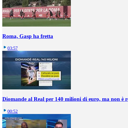
Roma, Gasp ha fretta
03:57
Diomande al Real per 140 milioni di euro, ma non è 
00:52