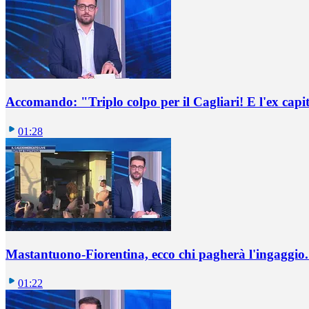
Accomando: "Triplo colpo per il Cagliari! E l'ex capi
01:28
Mastantuono-Fiorentina, ecco chi pagherà l'ingaggio. 
01:22