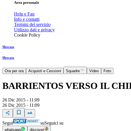
Area personale
Help e Faq
Info e contatti
Termini del servizio
Utilizzo dati e privacy
Cookie Policy
Mercato
Mercato
Ora per ora
Acquisti e Cessioni
Squadre
Video
Foto
BARRIENTOS VERSO IL CH
26 Dic 2015 - 11:09
26 Dic 2015 - 11:09
Segui
su
Seguici su
whatsapp
discover