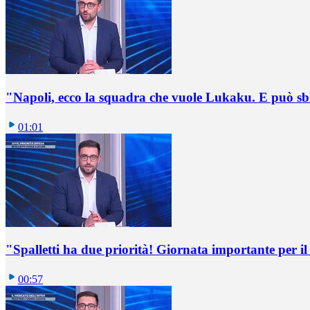
"Napoli, ecco la squadra che vuole Lukaku. E può sb
01:01
"Spalletti ha due priorità! Giornata importante per il 
00:57