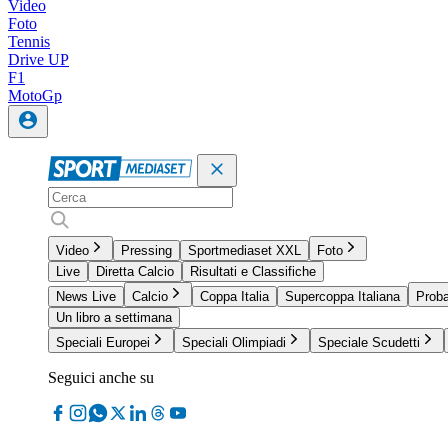
Video
Foto
Tennis
Drive UP
F1
MotoGp
Video
Pressing
Sportmediaset XXL
Foto
Live
Diretta Calcio
Risultati e Classifiche
News Live
Calcio
Coppa Italia
Supercoppa Italiana
Proba
Un libro a settimana
Speciali Europei
Speciali Olimpiadi
Speciale Scudetti
Seguici anche su