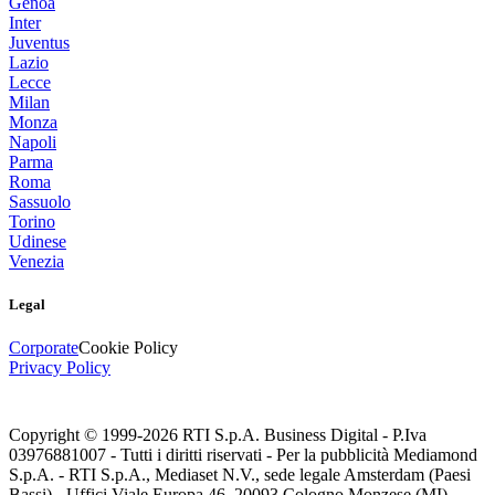
Genoa
Inter
Juventus
Lazio
Lecce
Milan
Monza
Napoli
Parma
Roma
Sassuolo
Torino
Udinese
Venezia
Legal
Corporate
Cookie Policy
Privacy Policy
Copyright © 1999-
2026
RTI S.p.A. Business Digital - P.Iva
03976881007 - Tutti i diritti riservati - Per la pubblicità Mediamond
S.p.A. - RTI S.p.A., Mediaset N.V., sede legale Amsterdam (Paesi
Bassi) - Uffici Viale Europa 46, 20093 Cologno Monzese (MI)