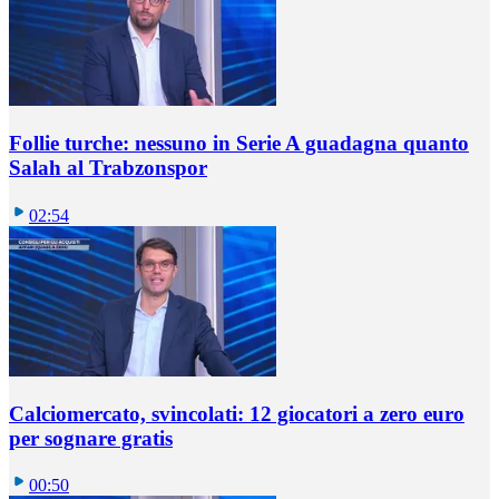
Follie turche: nessuno in Serie A guadagna quanto
Salah al Trabzonspor
02:54
Calciomercato, svincolati: 12 giocatori a zero euro
per sognare gratis
00:50