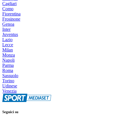
Cagliari
Como
Fiorentina
Frosinone
Genoa
Inter
Juventus
Lazio
Lecce
Milan
Monza
Napoli
Parma
Roma
Sassuolo
Torino
Udinese
Venezia
Seguici su