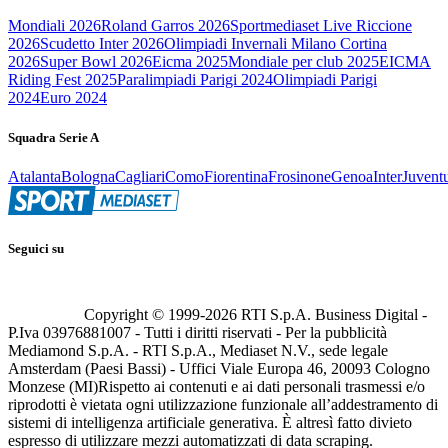
Mondiali 2026
Roland Garros 2026
Sportmediaset Live Riccione
2026
Scudetto Inter 2026
Olimpiadi Invernali Milano Cortina
2026
Super Bowl 2026
Eicma 2025
Mondiale per club 2025
EICMA
Riding Fest 2025
Paralimpiadi Parigi 2024
Olimpiadi Parigi
2024
Euro 2024
Squadra Serie A
Atalanta
Bologna
Cagliari
Como
Fiorentina
Frosinone
Genoa
Inter
Juvent
Seguici su
Copyright © 1999-
2026
RTI S.p.A. Business Digital -
P.Iva 03976881007 - Tutti i diritti riservati - Per la pubblicità
Mediamond S.p.A. - RTI S.p.A., Mediaset N.V., sede legale
Amsterdam (Paesi Bassi) - Uffici Viale Europa 46, 20093 Cologno
Monzese (MI)
Rispetto ai contenuti e ai dati personali trasmessi e/o
riprodotti è vietata ogni utilizzazione funzionale all’addestramento di
sistemi di intelligenza artificiale generativa. È altresì fatto divieto
espresso di utilizzare mezzi automatizzati di data scraping.