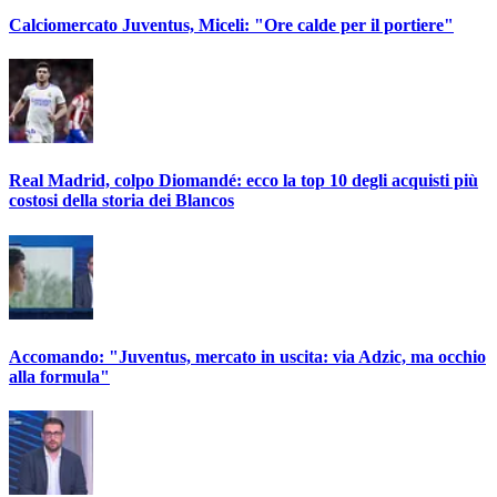
Calciomercato Juventus, Miceli: "Ore calde per il portiere"
Real Madrid, colpo Diomandé: ecco la top 10 degli acquisti più
costosi della storia dei Blancos
Accomando: "Juventus, mercato in uscita: via Adzic, ma occhio
alla formula"