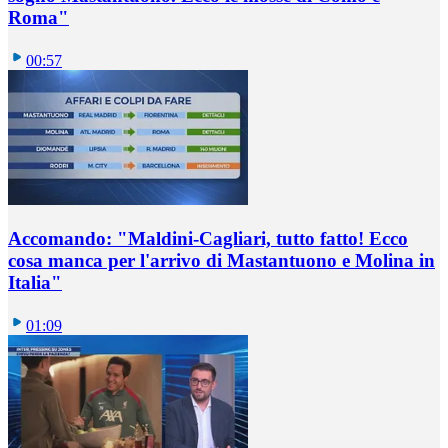
Roma"
00:57
Accomando: "Maldini-Cagliari, tutto fatto! Ecco
cosa manca per l'arrivo di Mastantuono e Molina in
Italia"
01:09