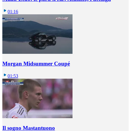
01:16
Morgan Midsummer Coupé
01:53
Il sogno Mastantuono