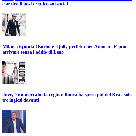
e arriva il post criptico sui social
Milan, rispunta Osorio: è il jolly perfetto per Amorim. E può
arrivare senza l'addio di Leao
Juve, è un mercato da regina: finora ha speso più del Real, solo
tre inglesi davanti