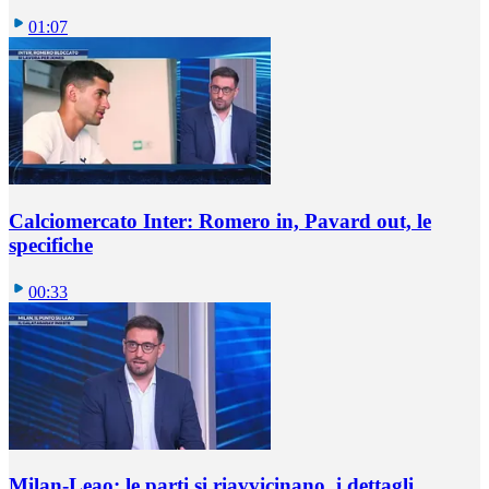
01:07
Calciomercato Inter: Romero in, Pavard out, le
specifiche
00:33
Milan-Leao: le parti si riavvicinano, i dettagli