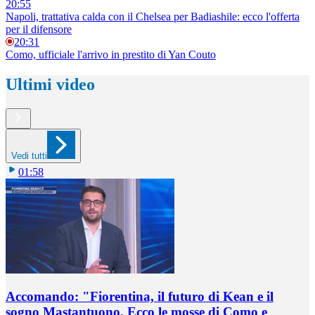
20:55
Napoli, trattativa calda con il Chelsea per Badiashile: ecco l'offerta
per il difensore
20:31
Como, ufficiale l'arrivo in prestito di Yan Couto
Ultimi video
Vedi tutti
01:58
Accomando: "Fiorentina, il futuro di Kean e il
sogno Mastantuono. Ecco le mosse di Como e