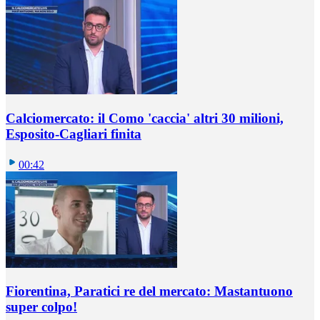
Calciomercato: il Como 'caccia' altri 30 milioni,
Esposito-Cagliari finita
00:42
Fiorentina, Paratici re del mercato: Mastantuono
super colpo!