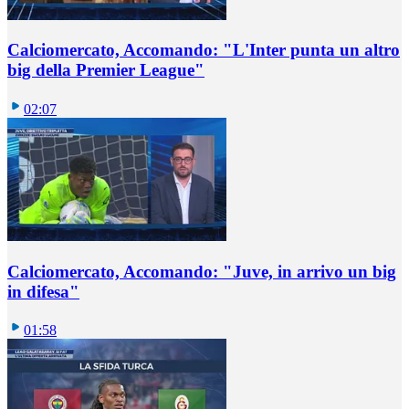
Calciomercato, Accomando: "L'Inter punta un altro
big della Premier League"
02:07
Calciomercato, Accomando: "Juve, in arrivo un big
in difesa"
01:58