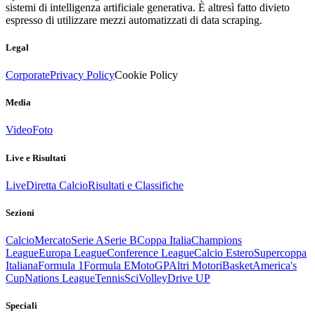
sistemi di intelligenza artificiale generativa. È altresì fatto divieto
espresso di utilizzare mezzi automatizzati di data scraping.
Legal
Corporate
Privacy Policy
Cookie Policy
Media
Video
Foto
Live e Risultati
Live
Diretta Calcio
Risultati e Classifiche
Sezioni
Calcio
Mercato
Serie A
Serie B
Coppa Italia
Champions
League
Europa League
Conference League
Calcio Estero
Supercoppa
Italiana
Formula 1
Formula E
MotoGP
Altri Motori
Basket
America's
Cup
Nations League
Tennis
Sci
Volley
Drive UP
Speciali