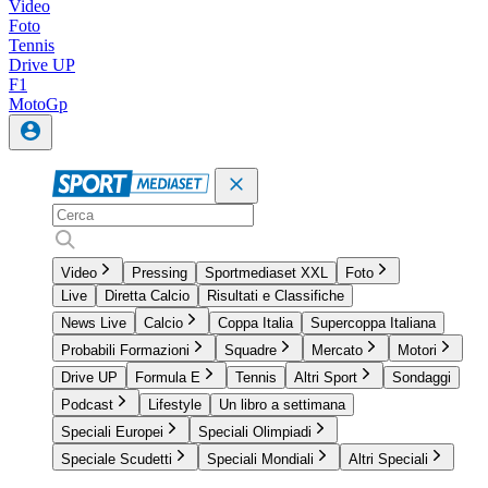
Video
Foto
Tennis
Drive UP
F1
MotoGp
Video
Pressing
Sportmediaset XXL
Foto
Live
Diretta Calcio
Risultati e Classifiche
News Live
Calcio
Coppa Italia
Supercoppa Italiana
Probabili Formazioni
Squadre
Mercato
Motori
Drive UP
Formula E
Tennis
Altri Sport
Sondaggi
Podcast
Lifestyle
Un libro a settimana
Speciali Europei
Speciali Olimpiadi
Speciale Scudetti
Speciali Mondiali
Altri Speciali