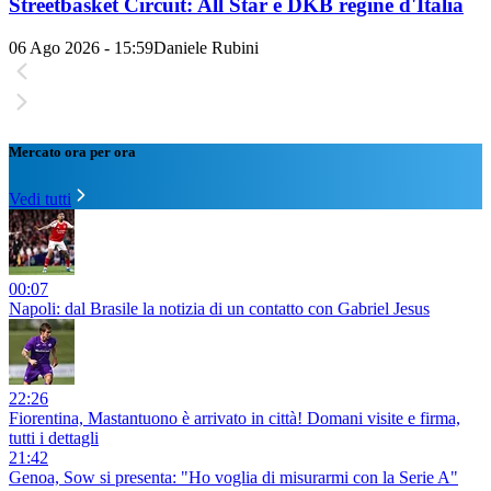
Streetbasket Circuit: All Star e DKB regine d'Italia
06 Ago 2026 - 15:59
Daniele Rubini
Mercato ora per ora
Vedi tutti
00:07
Napoli: dal Brasile la notizia di un contatto con Gabriel Jesus
22:26
Fiorentina, Mastantuono è arrivato in città! Domani visite e firma,
tutti i dettagli
21:42
Genoa, Sow si presenta: "Ho voglia di misurarmi con la Serie A"