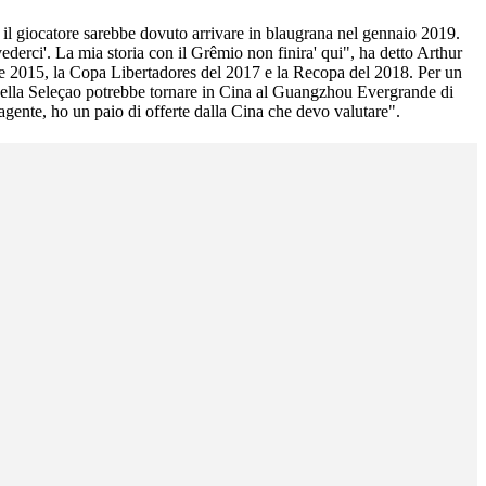
e, il giocatore sarebbe dovuto arrivare in blaugrana nel gennaio 2019.
vederci'. La mia storia con il Grêmio non finira' qui", ha detto Arthur
le 2015, la Copa Libertadores del 2017 e la Recopa del 2018. Per un
a della Seleçao potrebbe tornare in Cina al Guangzhou Evergrande di
gente, ho un paio di offerte dalla Cina che devo valutare".