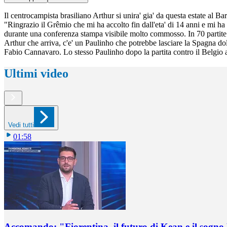
Il centrocampista brasiliano Arthur si unira' gia' da questa estate al B
"Ringrazio il Grêmio che mi ha accolto fin dall'eta' di 14 anni e mi ha 
durante una conferenza stampa visibile molto commosso. In 70 partite
Arthur che arriva, c'e' un Paulinho che potrebbe lasciare la Spagna do
Fabio Cannavaro. Lo stesso Paulinho dopo la partita contro il Belgio a
Ultimi video
Vedi tutti
01:58
Accomando: "Fiorentina, il futuro di Kean e il sog