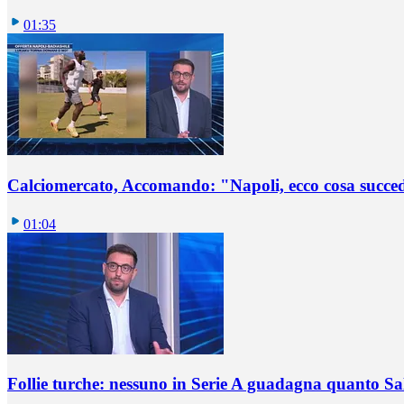
01:35
Calciomercato, Accomando: "Napoli, ecco cosa succ
01:04
Follie turche: nessuno in Serie A guadagna quanto S