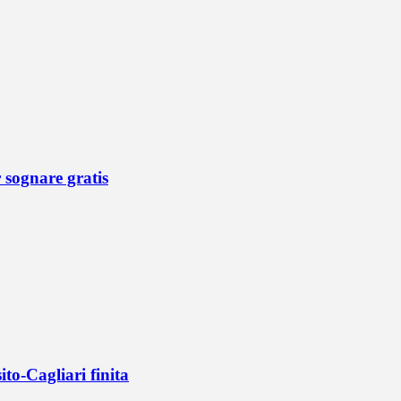
r sognare gratis
ito-Cagliari finita