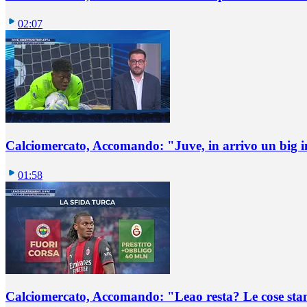
02:07
Calciomercato, Accomando: "Juve, in arrivo un big i
01:58
Calciomercato, Accomando: "Leao resta? Le cose st