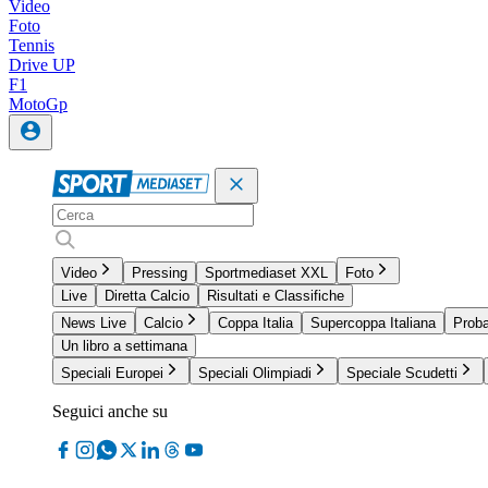
Video
Foto
Tennis
Drive UP
F1
MotoGp
Video
Pressing
Sportmediaset XXL
Foto
Live
Diretta Calcio
Risultati e Classifiche
News Live
Calcio
Coppa Italia
Supercoppa Italiana
Proba
Un libro a settimana
Speciali Europei
Speciali Olimpiadi
Speciale Scudetti
Seguici anche su