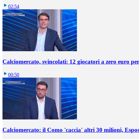
02:54
Calciomercato, svincolati: 12 giocatori a zero euro pe
00:50
Calciomercato: il Como 'caccia' altri 30 milioni, Espos