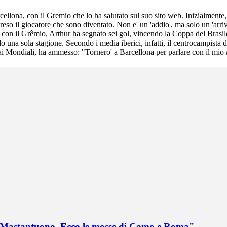
arcellona, con il Gremio che lo ha salutato sul suo sito web. Inizialment
reso il giocatore che sono diventato. Non e' un 'addio', ma solo un 'arri
 con il Grêmio, Arthur ha segnato sei gol, vincendo la Coppa del Brasi
lo una sola stagione. Secondo i media iberici, infatti, il centrocampist
i Mondiali, ha ammesso: "Tornero' a Barcellona per parlare con il mio a
no Mastantuono. Ecco le mosse di Como e Roma"