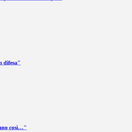
n difesa"
anno così…"