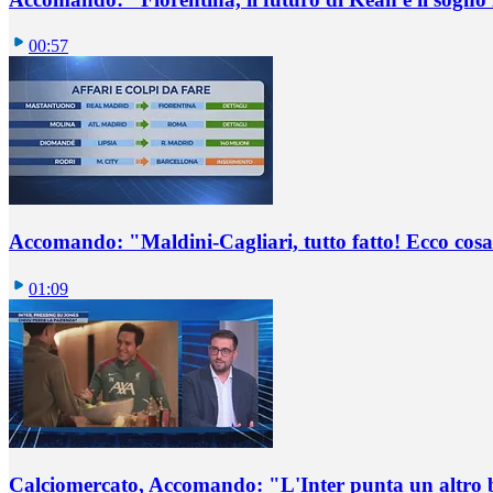
00:57
Accomando: "Maldini-Cagliari, tutto fatto! Ecco cosa
01:09
Calciomercato, Accomando: "L'Inter punta un altro 