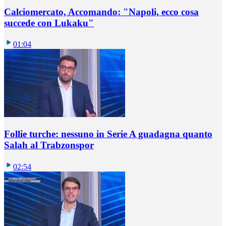
Calciomercato, Accomando: "Napoli, ecco cosa
succede con Lukaku"
01:04
Follie turche: nessuno in Serie A guadagna quanto
Salah al Trabzonspor
02:54