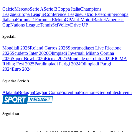
Calcio
Mercato
Serie A
Serie B
Coppa Italia
Champions
League
Europa League
Conference League
Calcio Estero
Supercoppa
Italiana
Formula 1
Formula E
MotoGP
Altri Motori
Basket
America's
Cup
Nations League
Tennis
Sci
Volley
Drive UP
Speciali
Mondiali 2026
Roland Garros 2026
Sportmediaset Live Riccione
2026
Scudetto Inter 2026
Olimpiadi Invernali Milano Cortina
2026
Super Bowl 2026
Eicma 2025
Mondiale per club 2025
EICMA
Riding Fest 2025
Paralimpiadi Parigi 2024
Olimpiadi Parigi
2024
Euro 2024
Squadra Serie A
Atalanta
Bologna
Cagliari
Como
Fiorentina
Frosinone
Genoa
Inter
Juvent
Seguici su