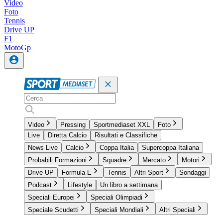
Video
Foto
Tennis
Drive UP
F1
MotoGp
Video
Pressing
Sportmediaset XXL
Foto
Live
Diretta Calcio
Risultati e Classifiche
News Live
Calcio
Coppa Italia
Supercoppa Italiana
Probabili Formazioni
Squadre
Mercato
Motori
Drive UP
Formula E
Tennis
Altri Sport
Sondaggi
Podcast
Lifestyle
Un libro a settimana
Speciali Europei
Speciali Olimpiadi
Speciale Scudetti
Speciali Mondiali
Altri Speciali