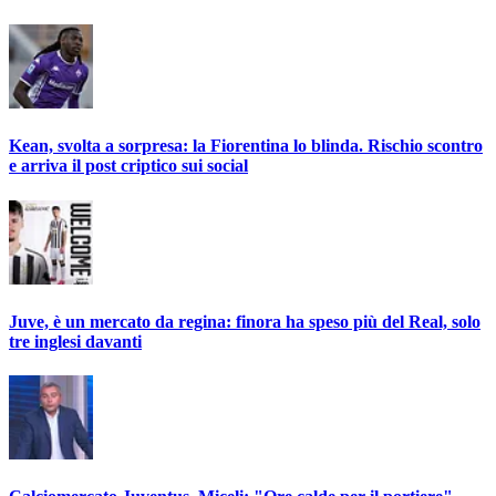
Kean, svolta a sorpresa: la Fiorentina lo blinda. Rischio scontro
e arriva il post criptico sui social
Juve, è un mercato da regina: finora ha speso più del Real, solo
tre inglesi davanti