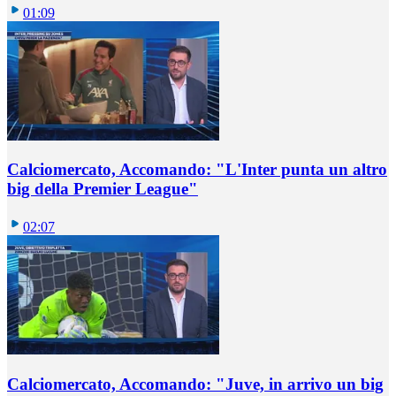
01:09
Calciomercato, Accomando: "L'Inter punta un altro
big della Premier League"
02:07
Calciomercato, Accomando: "Juve, in arrivo un big