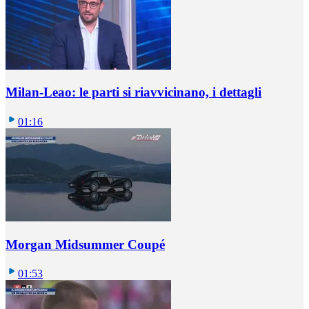
Milan-Leao: le parti si riavvicinano, i dettagli
01:16
Morgan Midsummer Coupé
01:53