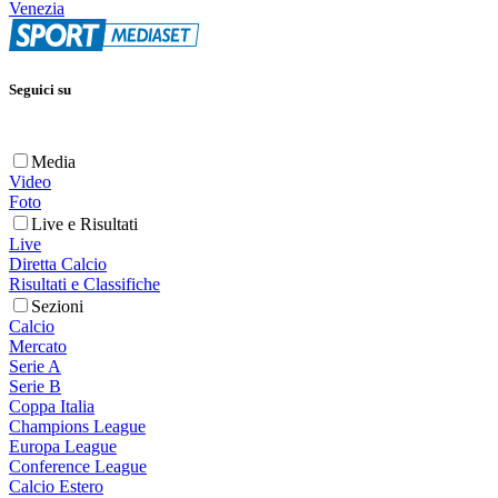
Venezia
Seguici su
Media
Video
Foto
Live e Risultati
Live
Diretta Calcio
Risultati e Classifiche
Sezioni
Calcio
Mercato
Serie A
Serie B
Coppa Italia
Champions League
Europa League
Conference League
Calcio Estero