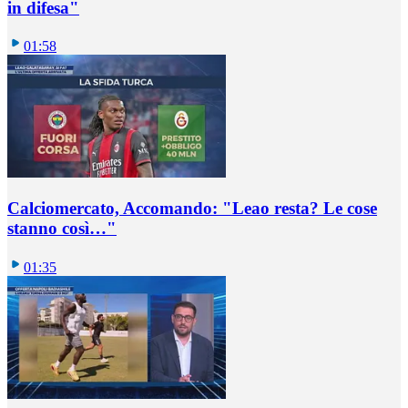
in difesa"
01:58
Calciomercato, Accomando: "Leao resta? Le cose
stanno così…"
01:35