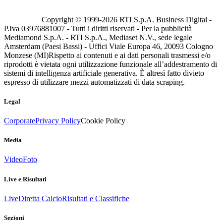
Copyright © 1999-
2026
RTI S.p.A. Business Digital -
P.Iva 03976881007 - Tutti i diritti riservati - Per la pubblicità
Mediamond S.p.A. - RTI S.p.A., Mediaset N.V., sede legale
Amsterdam (Paesi Bassi) - Uffici Viale Europa 46, 20093 Cologno
Monzese (MI)
Rispetto ai contenuti e ai dati personali trasmessi e/o
riprodotti è vietata ogni utilizzazione funzionale all’addestramento di
sistemi di intelligenza artificiale generativa. È altresì fatto divieto
espresso di utilizzare mezzi automatizzati di data scraping.
Legal
Corporate
Privacy Policy
Cookie Policy
Media
Video
Foto
Live e Risultati
Live
Diretta Calcio
Risultati e Classifiche
Sezioni