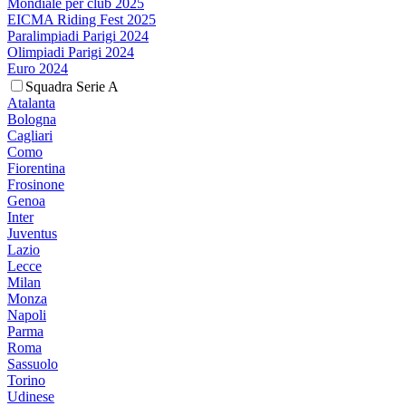
Mondiale per club 2025
EICMA Riding Fest 2025
Paralimpiadi Parigi 2024
Olimpiadi Parigi 2024
Euro 2024
Squadra Serie A
Atalanta
Bologna
Cagliari
Como
Fiorentina
Frosinone
Genoa
Inter
Juventus
Lazio
Lecce
Milan
Monza
Napoli
Parma
Roma
Sassuolo
Torino
Udinese