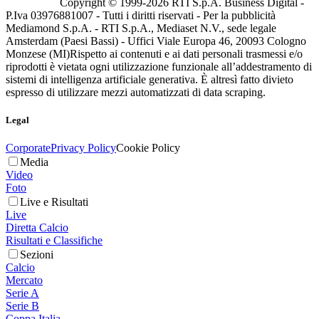
Copyright © 1999-
2026
RTI S.p.A. Business Digital -
P.Iva 03976881007 - Tutti i diritti riservati - Per la pubblicità
Mediamond S.p.A. - RTI S.p.A., Mediaset N.V., sede legale
Amsterdam (Paesi Bassi) - Uffici Viale Europa 46, 20093 Cologno
Monzese (MI)
Rispetto ai contenuti e ai dati personali trasmessi e/o
riprodotti è vietata ogni utilizzazione funzionale all’addestramento di
sistemi di intelligenza artificiale generativa. È altresì fatto divieto
espresso di utilizzare mezzi automatizzati di data scraping.
Legal
Corporate
Privacy Policy
Cookie Policy
Media
Video
Foto
Live e Risultati
Live
Diretta Calcio
Risultati e Classifiche
Sezioni
Calcio
Mercato
Serie A
Serie B
Coppa Italia