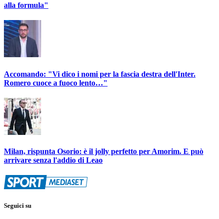
alla formula"
Accomando: "Vi dico i nomi per la fascia destra dell'Inter.
Romero cuoce a fuoco lento…"
Milan, rispunta Osorio: è il jolly perfetto per Amorim. E può
arrivare senza l'addio di Leao
Seguici su