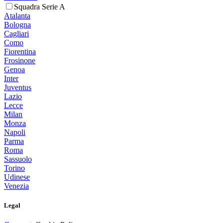
Squadra Serie A
Atalanta
Bologna
Cagliari
Como
Fiorentina
Frosinone
Genoa
Inter
Juventus
Lazio
Lecce
Milan
Monza
Napoli
Parma
Roma
Sassuolo
Torino
Udinese
Venezia
Legal