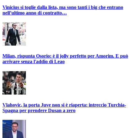
Vinicius si toglie dalla lista, ma sono tanti i big che entrano
nell’ultimo anno di contratto…
Milan, rispunta Osorio: è il jolly perfetto per Amorim. E può
arrivare senza l'addio di Leao
Vlahovic, la porta Juve non si è riaperta: intreccio Turchia-
Spagna per prendere Dusan a zero