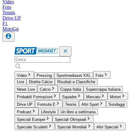
Video
Foto
Tennis
Drive UP
F1
MotoGp
Video
Pressing
Sportmediaset XXL
Foto
Live
Diretta Calcio
Risultati e Classifiche
News Live
Calcio
Coppa Italia
Supercoppa Italiana
Probabili Formazioni
Squadre
Mercato
Motori
Drive UP
Formula E
Tennis
Altri Sport
Sondaggi
Podcast
Lifestyle
Un libro a settimana
Speciali Europei
Speciali Olimpiadi
Speciale Scudetti
Speciali Mondiali
Altri Speciali