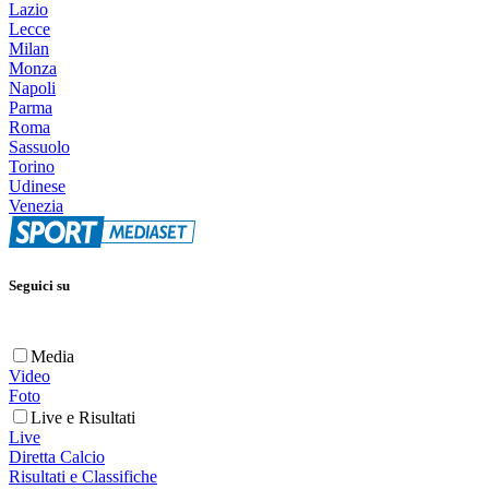
Lazio
Lecce
Milan
Monza
Napoli
Parma
Roma
Sassuolo
Torino
Udinese
Venezia
Seguici su
Media
Video
Foto
Live e Risultati
Live
Diretta Calcio
Risultati e Classifiche