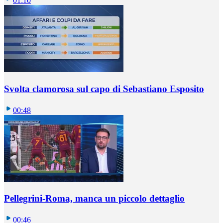
01:10
Svolta clamorosa sul capo di Sebastiano Esposito
00:48
Pellegrini-Roma, manca un piccolo dettaglio
00:46