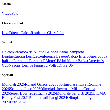
Media
Video
Foto
Live e Risultati
Live
Diretta Calcio
Risultati e Classifiche
Sezioni
Calcio
Mercato
Serie A
Serie B
Coppa Italia
Champions
League
Europa League
Conference League
Calcio Estero
Supercoppa
Italiana
Formula 1
Formula E
MotoGP
Altri Motori
Basket
America's
Cup
Nations League
Tennis
Sci
Volley
Drive UP
Speciali
Mondiali 2026
Roland Garros 2026
Sportmediaset Live Riccione
2026
Scudetto Inter 2026
Olimpiadi Invernali Milano Cortina
2026
Super Bowl 2026
Eicma 2025
Mondiale per club 2025
EICMA
Riding Fest 2025
Paralimpiadi Parigi 2024
Olimpiadi Parigi
2024
Euro 2024