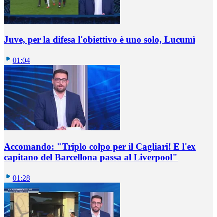
Juve, per la difesa l'obiettivo è uno solo, Lucumì
01:04
Accomando: "Triplo colpo per il Cagliari! E l'ex
capitano del Barcellona passa al Liverpool"
01:28