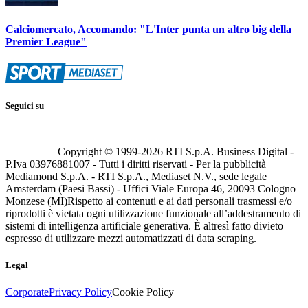
Calciomercato, Accomando: "L'Inter punta un altro big della
Premier League"
Seguici su
Copyright © 1999-
2026
RTI S.p.A. Business Digital -
P.Iva 03976881007 - Tutti i diritti riservati - Per la pubblicità
Mediamond S.p.A. - RTI S.p.A., Mediaset N.V., sede legale
Amsterdam (Paesi Bassi) - Uffici Viale Europa 46, 20093 Cologno
Monzese (MI)
Rispetto ai contenuti e ai dati personali trasmessi e/o
riprodotti è vietata ogni utilizzazione funzionale all’addestramento di
sistemi di intelligenza artificiale generativa. È altresì fatto divieto
espresso di utilizzare mezzi automatizzati di data scraping.
Legal
Corporate
Privacy Policy
Cookie Policy