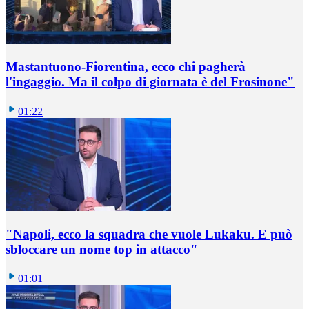
Mastantuono-Fiorentina, ecco chi pagherà
l'ingaggio. Ma il colpo di giornata è del Frosinone"
01:22
"Napoli, ecco la squadra che vuole Lukaku. E può
sbloccare un nome top in attacco"
01:01