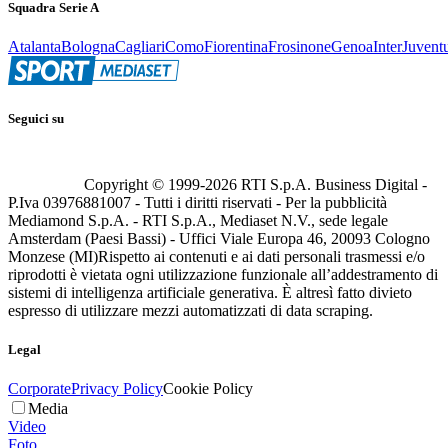
Squadra Serie A
Atalanta
Bologna
Cagliari
Como
Fiorentina
Frosinone
Genoa
Inter
Juvent
Seguici su
Copyright © 1999-
2026
RTI S.p.A. Business Digital -
P.Iva 03976881007 - Tutti i diritti riservati - Per la pubblicità
Mediamond S.p.A. - RTI S.p.A., Mediaset N.V., sede legale
Amsterdam (Paesi Bassi) - Uffici Viale Europa 46, 20093 Cologno
Monzese (MI)
Rispetto ai contenuti e ai dati personali trasmessi e/o
riprodotti è vietata ogni utilizzazione funzionale all’addestramento di
sistemi di intelligenza artificiale generativa. È altresì fatto divieto
espresso di utilizzare mezzi automatizzati di data scraping.
Legal
Corporate
Privacy Policy
Cookie Policy
Media
Video
Foto