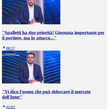
"Spalletti ha due priorità! Giornata importante per
il portiere, ma in attacco..."
00:57
"Vi dico l'uomo che può sbloccare il mercato
dell'Inter"
02:03