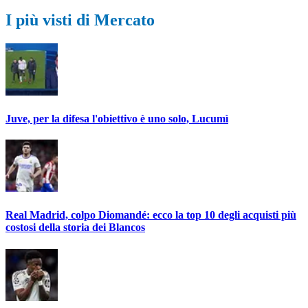
I più visti di Mercato
Juve, per la difesa l'obiettivo è uno solo, Lucumì
Real Madrid, colpo Diomandé: ecco la top 10 degli acquisti più
costosi della storia dei Blancos