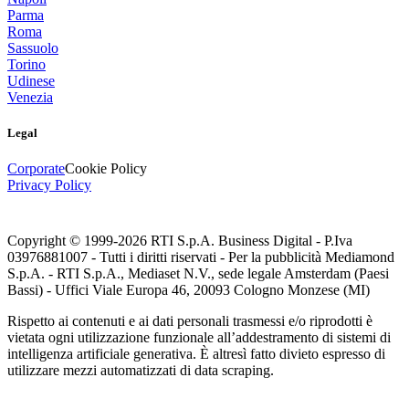
Parma
Roma
Sassuolo
Torino
Udinese
Venezia
Legal
Corporate
Cookie Policy
Privacy Policy
Copyright © 1999-
2026
RTI S.p.A. Business Digital - P.Iva
03976881007 - Tutti i diritti riservati - Per la pubblicità Mediamond
S.p.A. - RTI S.p.A., Mediaset N.V., sede legale Amsterdam (Paesi
Bassi) - Uffici Viale Europa 46, 20093 Cologno Monzese (MI)
Rispetto ai contenuti e ai dati personali trasmessi e/o riprodotti è
vietata ogni utilizzazione funzionale all’addestramento di sistemi di
intelligenza artificiale generativa. È altresì fatto divieto espresso di
utilizzare mezzi automatizzati di data scraping.