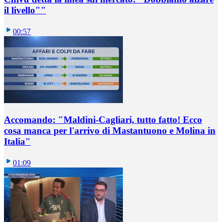
il livello""
00:57
Accomando: "Maldini-Cagliari, tutto fatto! Ecco
cosa manca per l'arrivo di Mastantuono e Molina in
Italia"
01:09