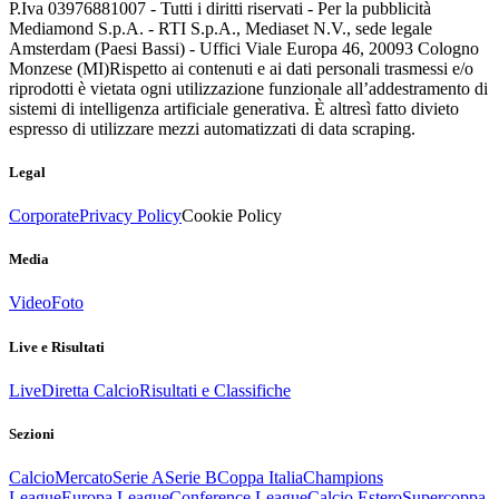
P.Iva 03976881007 - Tutti i diritti riservati - Per la pubblicità
Mediamond S.p.A. - RTI S.p.A., Mediaset N.V., sede legale
Amsterdam (Paesi Bassi) - Uffici Viale Europa 46, 20093 Cologno
Monzese (MI)
Rispetto ai contenuti e ai dati personali trasmessi e/o
riprodotti è vietata ogni utilizzazione funzionale all’addestramento di
sistemi di intelligenza artificiale generativa. È altresì fatto divieto
espresso di utilizzare mezzi automatizzati di data scraping.
Legal
Corporate
Privacy Policy
Cookie Policy
Media
Video
Foto
Live e Risultati
Live
Diretta Calcio
Risultati e Classifiche
Sezioni
Calcio
Mercato
Serie A
Serie B
Coppa Italia
Champions
League
Europa League
Conference League
Calcio Estero
Supercoppa