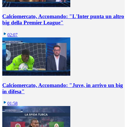
Calciomercato, Accomando: "L'Inter punta un altro
big della Premier League"
02:07
Calciomercato, Accomando: "Juve, in arrivo un big
in difesa"
01:58