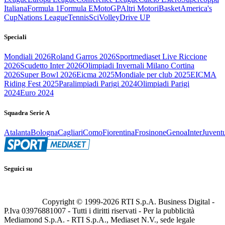
Italiana
Formula 1
Formula E
MotoGP
Altri Motori
Basket
America's
Cup
Nations League
Tennis
Sci
Volley
Drive UP
Speciali
Mondiali 2026
Roland Garros 2026
Sportmediaset Live Riccione
2026
Scudetto Inter 2026
Olimpiadi Invernali Milano Cortina
2026
Super Bowl 2026
Eicma 2025
Mondiale per club 2025
EICMA
Riding Fest 2025
Paralimpiadi Parigi 2024
Olimpiadi Parigi
2024
Euro 2024
Squadra Serie A
Atalanta
Bologna
Cagliari
Como
Fiorentina
Frosinone
Genoa
Inter
Juvent
Seguici su
Copyright © 1999-
2026
RTI S.p.A. Business Digital -
P.Iva 03976881007 - Tutti i diritti riservati - Per la pubblicità
Mediamond S.p.A. - RTI S.p.A., Mediaset N.V., sede legale