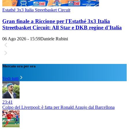
Estathé 3x3 Italia Streetbasket Circuit
Gran finale a Riccione per l'Estathé 3x3 Italia
Streetbasket Circuit: All Star e DKB regine d'Italia
06 Ago 2026 - 15:59
Daniele Rubini
Mercato ora per ora
Vedi tutti
23:41
Colpo del Liverpool: è fatta per Ronald Araujo dal Barcellona