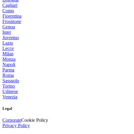
Cagliari
Como
Fiorentina
Frosinone
Genoa
Inter
Juventus
Lazio
Lecce
Milan
Monza
Napoli
Parma
Roma
Sassuolo
Torino
Udinese
Venezia
Legal
Corporate
Cookie Policy
Privacy Policy