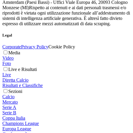
Amsterdam (Paesi Bassi) - Uffici Viale Europa 46, 20093 Cologno
Monzese (MI)
Rispetto ai contenuti e ai dati personali trasmessi e/o
riprodotti è vietata ogni utilizzazione funzionale all’addestramento di
sistemi di intelligenza artificiale generativa. È altresì fatto divieto
espresso di utilizzare mezzi automatizzati di data scraping.
Legal
Corporate
Privacy Policy
Cookie Policy
Media
Video
Foto
Live e Risultati
Live
Diretta Calcio
Risultati e Classifiche
Sezioni
Calcio
Mercato
Serie A
Serie B
Coppa Italia
Champions League
Europa League