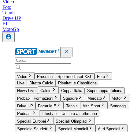
Video
Foto
Tennis
Drive UP
F1
MotoGp
Video
Pressing
Sportmediaset XXL
Foto
Live
Diretta Calcio
Risultati e Classifiche
News Live
Calcio
Coppa Italia
Supercoppa Italiana
Probabili Formazioni
Squadre
Mercato
Motori
Drive UP
Formula E
Tennis
Altri Sport
Sondaggi
Podcast
Lifestyle
Un libro a settimana
Speciali Europei
Speciali Olimpiadi
Speciale Scudetti
Speciali Mondiali
Altri Speciali