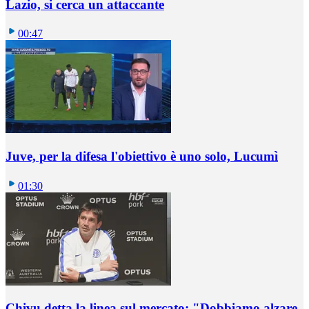
Lazio, si cerca un attaccante
00:47
Juve, per la difesa l'obiettivo è uno solo, Lucumì
01:30
Chivu detta la linea sul mercato: "Dobbiamo alzare