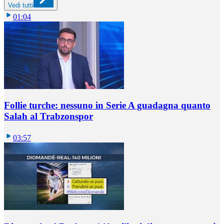
Vedi tutti
01:04
Follie turche: nessuno in Serie A guadagna quanto
Salah al Trabzonspor
03:57