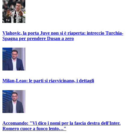
Vlahovic, la porta Juve non si è riaperta: intreccio Turchia-
Spagna per prendere Dusan a zero
Milan-Leao: le parti si riavvicinano, i dettagli
Accomando: "Vi dico i nomi per la fascia destra dell'Inter.
Romero cuoce a fuoco lento…"