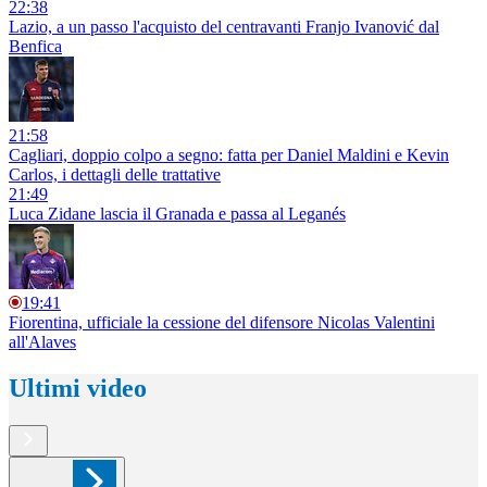
22:38
Lazio, a un passo l'acquisto del centravanti Franjo Ivanović dal
Benfica
21:58
Cagliari, doppio colpo a segno: fatta per Daniel Maldini e Kevin
Carlos, i dettagli delle trattative
21:49
Luca Zidane lascia il Granada e passa al Leganés
19:41
Fiorentina, ufficiale la cessione del difensore Nicolas Valentini
all'Alaves
Ultimi video