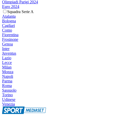
Olimpiadi Parigi 2024
Euro 2024
Squadra Serie A
Atalanta
Bologna
Cagliari
Como
Fiorentina
Frosinone
Genoa
Inter
Juventus
Lazio
Lecce
Milan
Monza
Napoli
Parma
Roma
Sassuolo
Torino
Udinese
Venezia