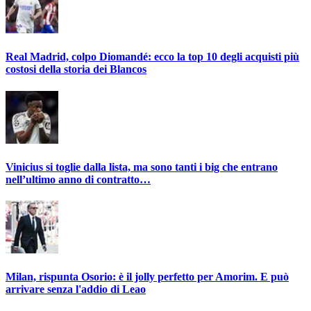
Real Madrid, colpo Diomandé: ecco la top 10 degli acquisti più
costosi della storia dei Blancos
Vinicius si toglie dalla lista, ma sono tanti i big che entrano
nell’ultimo anno di contratto…
Milan, rispunta Osorio: è il jolly perfetto per Amorim. E può
arrivare senza l'addio di Leao