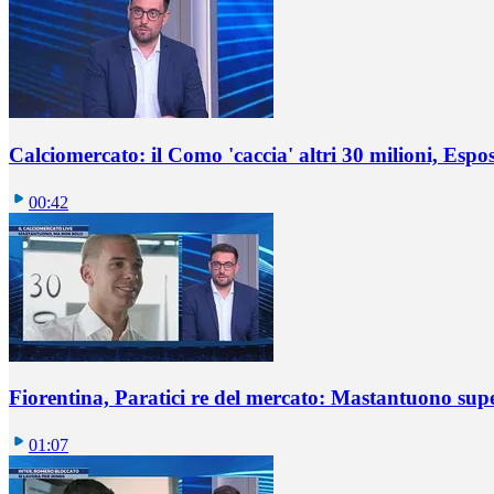
Calciomercato: il Como 'caccia' altri 30 milioni, Espos
00:42
Fiorentina, Paratici re del mercato: Mastantuono sup
01:07