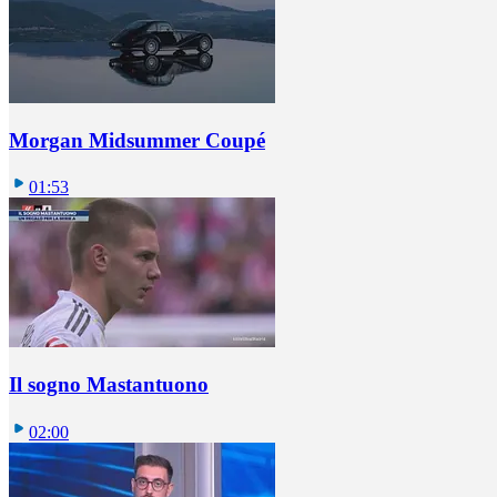
Morgan Midsummer Coupé
01:53
Il sogno Mastantuono
02:00