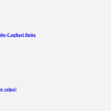
ito-Cagliari finita
er colpo!