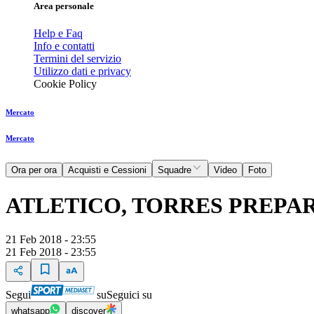
Area personale
Help e Faq
Info e contatti
Termini del servizio
Utilizzo dati e privacy
Cookie Policy
Mercato
Mercato
Ora per ora
Acquisti e Cessioni
Squadre
Video
Foto
ATLETICO, TORRES PREPAR
21 Feb 2018 - 23:55
21 Feb 2018 - 23:55
Segui
su
Seguici su
whatsapp
discover