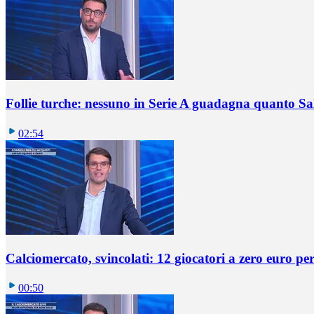
Follie turche: nessuno in Serie A guadagna quanto S
02:54
Calciomercato, svincolati: 12 giocatori a zero euro pe
00:50