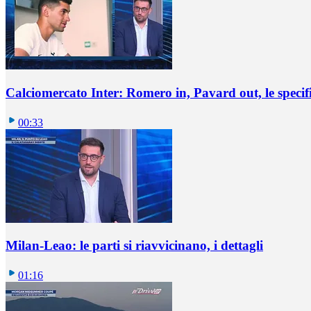
Calciomercato Inter: Romero in, Pavard out, le specif
00:33
Milan-Leao: le parti si riavvicinano, i dettagli
01:16