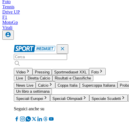
Foto
Tennis
Drive UP
F1
MotoGp
Virali
Video
Pressing
Sportmediaset XXL
Foto
Live
Diretta Calcio
Risultati e Classifiche
News Live
Calcio
Coppa Italia
Supercoppa Italiana
Proba
Un libro a settimana
Speciali Europei
Speciali Olimpiadi
Speciale Scudetti
Seguici anche su