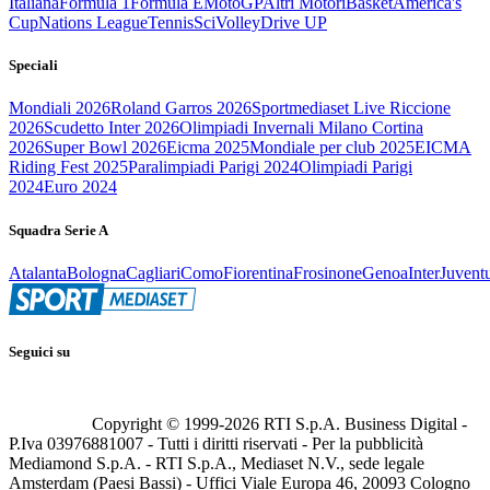
Italiana
Formula 1
Formula E
MotoGP
Altri Motori
Basket
America's
Cup
Nations League
Tennis
Sci
Volley
Drive UP
Speciali
Mondiali 2026
Roland Garros 2026
Sportmediaset Live Riccione
2026
Scudetto Inter 2026
Olimpiadi Invernali Milano Cortina
2026
Super Bowl 2026
Eicma 2025
Mondiale per club 2025
EICMA
Riding Fest 2025
Paralimpiadi Parigi 2024
Olimpiadi Parigi
2024
Euro 2024
Squadra Serie A
Atalanta
Bologna
Cagliari
Como
Fiorentina
Frosinone
Genoa
Inter
Juvent
Seguici su
Copyright © 1999-
2026
RTI S.p.A. Business Digital -
P.Iva 03976881007 - Tutti i diritti riservati - Per la pubblicità
Mediamond S.p.A. - RTI S.p.A., Mediaset N.V., sede legale
Amsterdam (Paesi Bassi) - Uffici Viale Europa 46, 20093 Cologno