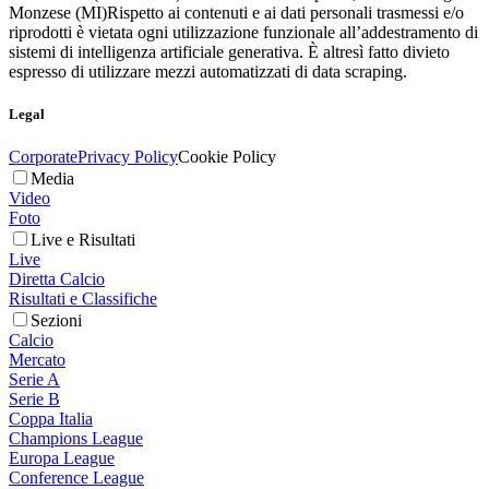
Monzese (MI)
Rispetto ai contenuti e ai dati personali trasmessi e/o
riprodotti è vietata ogni utilizzazione funzionale all’addestramento di
sistemi di intelligenza artificiale generativa. È altresì fatto divieto
espresso di utilizzare mezzi automatizzati di data scraping.
Legal
Corporate
Privacy Policy
Cookie Policy
Media
Video
Foto
Live e Risultati
Live
Diretta Calcio
Risultati e Classifiche
Sezioni
Calcio
Mercato
Serie A
Serie B
Coppa Italia
Champions League
Europa League
Conference League