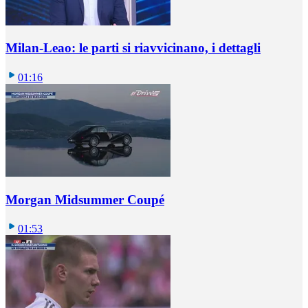
Milan-Leao: le parti si riavvicinano, i dettagli
01:16
Morgan Midsummer Coupé
01:53