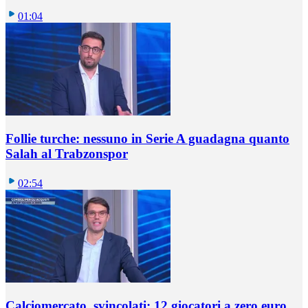
01:04
Follie turche: nessuno in Serie A guadagna quanto
Salah al Trabzonspor
02:54
Calciomercato, svincolati: 12 giocatori a zero euro