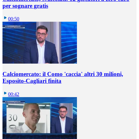
per sognare gratis
00:50
Calciomercato: il Como 'caccia' altri 30 milioni,
Esposito-Cagliari finita
00:42