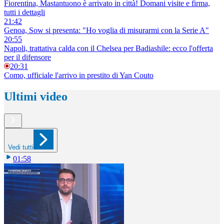
Fiorentina, Mastantuono è arrivato in città! Domani visite e firma,
tutti i dettagli
21:42
Genoa, Sow si presenta: "Ho voglia di misurarmi con la Serie A"
20:55
Napoli, trattativa calda con il Chelsea per Badiashile: ecco l'offerta
per il difensore
20:31
Como, ufficiale l'arrivo in prestito di Yan Couto
Ultimi video
Vedi tutti
01:58