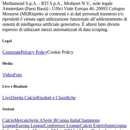
Mediamond S.p.A. - RTI S.p.A., Mediaset N.V., sede legale
Amsterdam (Paesi Bassi) - Uffici Viale Europa 46, 20093 Cologno
Monzese (MI)
Rispetto ai contenuti e ai dati personali trasmessi e/o
riprodotti è vietata ogni utilizzazione funzionale all’addestramento di
sistemi di intelligenza artificiale generativa. È altresì fatto divieto
espresso di utilizzare mezzi automatizzati di data scraping.
Legal
Corporate
Privacy Policy
Cookie Policy
Media
Video
Foto
Live e Risultati
Live
Diretta Calcio
Risultati e Classifiche
Sezioni
Calcio
Mercato
Serie A
Serie B
Coppa Italia
Champions
League
Europa League
Conference League
Calcio Estero
Supercoppa