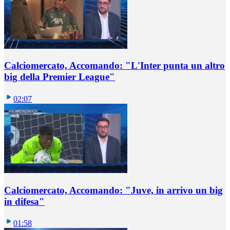
Calciomercato, Accomando: "L'Inter punta un altro
big della Premier League"
02:07
Calciomercato, Accomando: "Juve, in arrivo un big
in difesa"
01:58