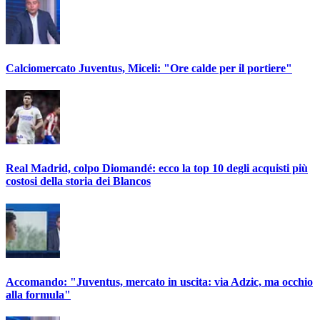
Calciomercato Juventus, Miceli: "Ore calde per il portiere"
Real Madrid, colpo Diomandé: ecco la top 10 degli acquisti più
costosi della storia dei Blancos
Accomando: "Juventus, mercato in uscita: via Adzic, ma occhio
alla formula"