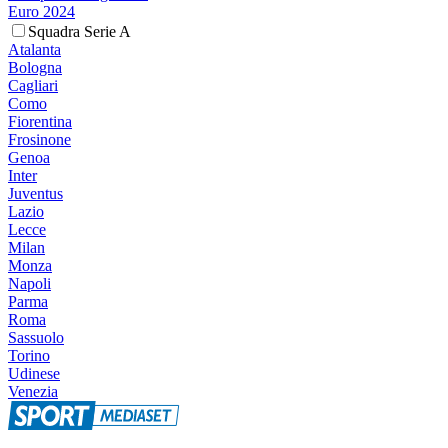
Euro 2024
Squadra Serie A
Atalanta
Bologna
Cagliari
Como
Fiorentina
Frosinone
Genoa
Inter
Juventus
Lazio
Lecce
Milan
Monza
Napoli
Parma
Roma
Sassuolo
Torino
Udinese
Venezia