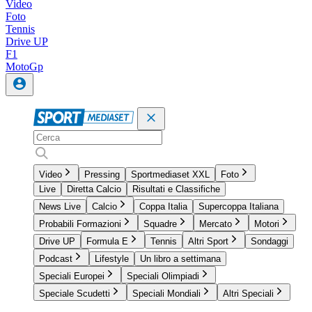
Video
Foto
Tennis
Drive UP
F1
MotoGp
Video
Pressing
Sportmediaset XXL
Foto
Live
Diretta Calcio
Risultati e Classifiche
News Live
Calcio
Coppa Italia
Supercoppa Italiana
Probabili Formazioni
Squadre
Mercato
Motori
Drive UP
Formula E
Tennis
Altri Sport
Sondaggi
Podcast
Lifestyle
Un libro a settimana
Speciali Europei
Speciali Olimpiadi
Speciale Scudetti
Speciali Mondiali
Altri Speciali