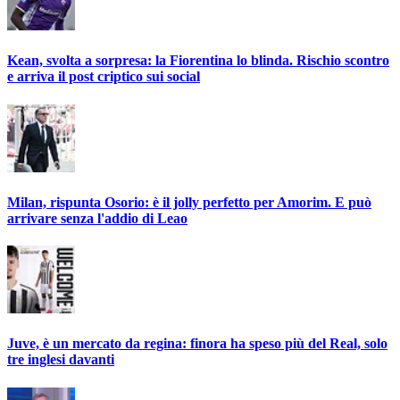
Kean, svolta a sorpresa: la Fiorentina lo blinda. Rischio scontro
e arriva il post criptico sui social
Milan, rispunta Osorio: è il jolly perfetto per Amorim. E può
arrivare senza l'addio di Leao
Juve, è un mercato da regina: finora ha speso più del Real, solo
tre inglesi davanti