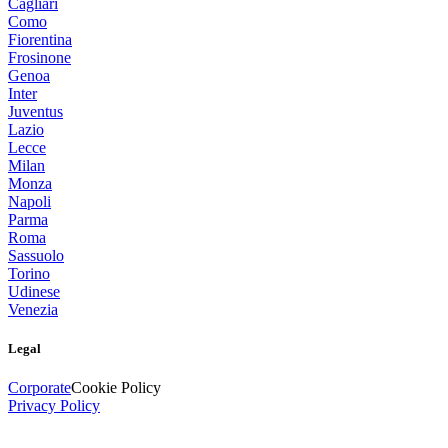
Cagliari
Como
Fiorentina
Frosinone
Genoa
Inter
Juventus
Lazio
Lecce
Milan
Monza
Napoli
Parma
Roma
Sassuolo
Torino
Udinese
Venezia
Legal
Corporate
Cookie Policy
Privacy Policy