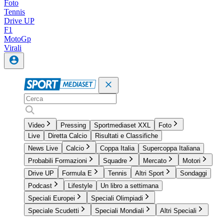
Foto
Tennis
Drive UP
F1
MotoGp
Virali
Video
Pressing
Sportmediaset XXL
Foto
Live
Diretta Calcio
Risultati e Classifiche
News Live
Calcio
Coppa Italia
Supercoppa Italiana
Probabili Formazioni
Squadre
Mercato
Motori
Drive UP
Formula E
Tennis
Altri Sport
Sondaggi
Podcast
Lifestyle
Un libro a settimana
Speciali Europei
Speciali Olimpiadi
Speciale Scudetti
Speciali Mondiali
Altri Speciali