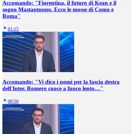
Accomando: "Fiorentina, il futuro di Kean e il
sogno Mastantuono. Ecco le mosse di Como e
Roma"
01:15
Accomando: "Vi dico i nomi per la fascia destra
dell'Inter. Romero cuoce a fuoco lento…"
00:50