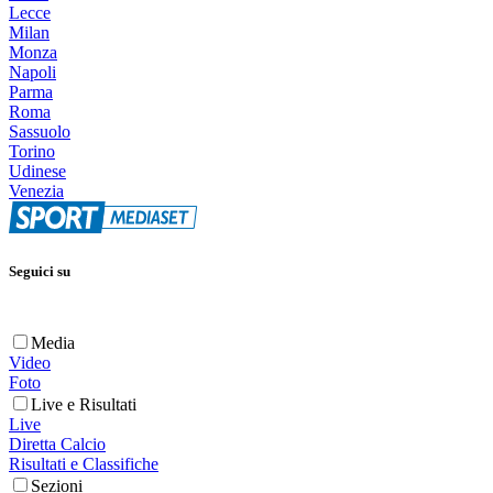
Lecce
Milan
Monza
Napoli
Parma
Roma
Sassuolo
Torino
Udinese
Venezia
Seguici su
Media
Video
Foto
Live e Risultati
Live
Diretta Calcio
Risultati e Classifiche
Sezioni