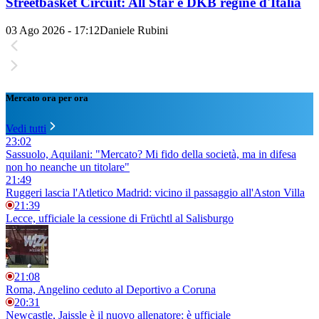
Streetbasket Circuit: All Star e DKB regine d'Italia
03 Ago 2026 - 17:12
Daniele Rubini
Mercato ora per ora
Vedi tutti
23:02
Sassuolo, Aquilani: "Mercato? Mi fido della società, ma in difesa
non ho neanche un titolare"
21:49
Ruggeri lascia l'Atletico Madrid: vicino il passaggio all'Aston Villa
21:39
Lecce, ufficiale la cessione di Früchtl al Salisburgo
21:08
Roma, Angelino ceduto al Deportivo a Coruna
20:31
Newcastle, Jaissle è il nuovo allenatore: è ufficiale