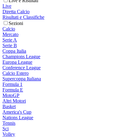
Live e Risultati
Live
Diretta Calcio
Risultati e Classifiche
Sezioni
Calcio
Mercato
Serie A
Serie B
Coppa Italia
Champions League
Europa League
Conference League
Calcio Estero
Supercoppa Italiana
Formula 1
Formula E
MotoGP
Altri Motori
Basket
America's Cup
Nations League
Tennis
Sci
Volley