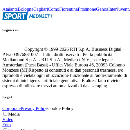
Atalanta
Bologna
Cagliari
Como
Fiorentina
Frosinone
Genoa
Inter
Juvent
Seguici su
Copyright © 1999-
2026
RTI S.p.A. Business Digital -
P.Iva 03976881007 - Tutti i diritti riservati - Per la pubblicità
Mediamond S.p.A. - RTI S.p.A., Mediaset N.V., sede legale
Amsterdam (Paesi Bassi) - Uffici Viale Europa 46, 20093 Cologno
Monzese (MI)
Rispetto ai contenuti e ai dati personali trasmessi e/o
riprodotti è vietata ogni utilizzazione funzionale all’addestramento di
sistemi di intelligenza artificiale generativa. È altresì fatto divieto
espresso di utilizzare mezzi automatizzati di data scraping.
Legal
Corporate
Privacy Policy
Cookie Policy
Media
Video
Foto