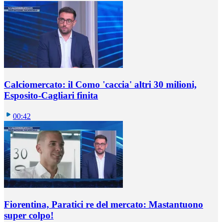
Calciomercato: il Como 'caccia' altri 30 milioni,
Esposito-Cagliari finita
00:42
Fiorentina, Paratici re del mercato: Mastantuono
super colpo!