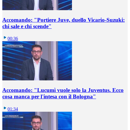
Accomando: "Portiere Juve, duello Vicario-Suzuki:
chi sale e chi scende"
00:36
Accomando: "Lucumì vuole solo la Juventus. Ecco
cosa manca per l'intesa con il Bologna"
01:34