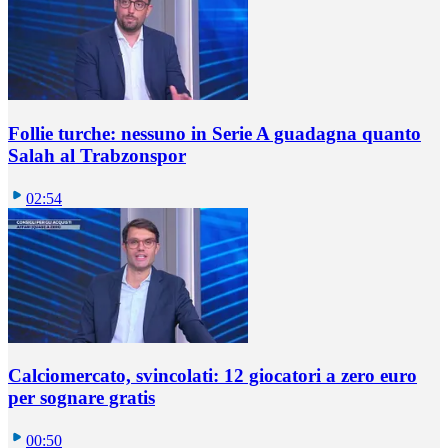
Follie turche: nessuno in Serie A guadagna quanto
Salah al Trabzonspor
02:54
Calciomercato, svincolati: 12 giocatori a zero euro
per sognare gratis
00:50