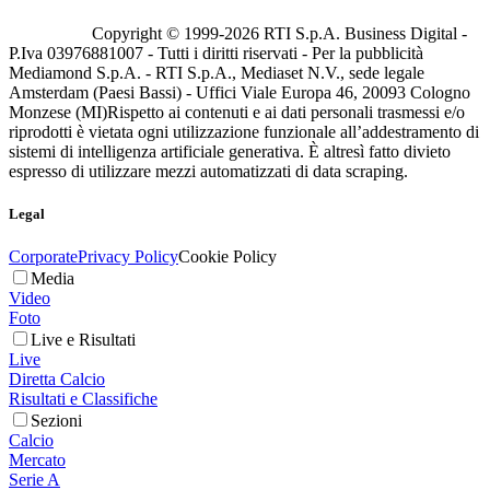
Copyright © 1999-
2026
RTI S.p.A. Business Digital -
P.Iva 03976881007 - Tutti i diritti riservati - Per la pubblicità
Mediamond S.p.A. - RTI S.p.A., Mediaset N.V., sede legale
Amsterdam (Paesi Bassi) - Uffici Viale Europa 46, 20093 Cologno
Monzese (MI)
Rispetto ai contenuti e ai dati personali trasmessi e/o
riprodotti è vietata ogni utilizzazione funzionale all’addestramento di
sistemi di intelligenza artificiale generativa. È altresì fatto divieto
espresso di utilizzare mezzi automatizzati di data scraping.
Legal
Corporate
Privacy Policy
Cookie Policy
Media
Video
Foto
Live e Risultati
Live
Diretta Calcio
Risultati e Classifiche
Sezioni
Calcio
Mercato
Serie A