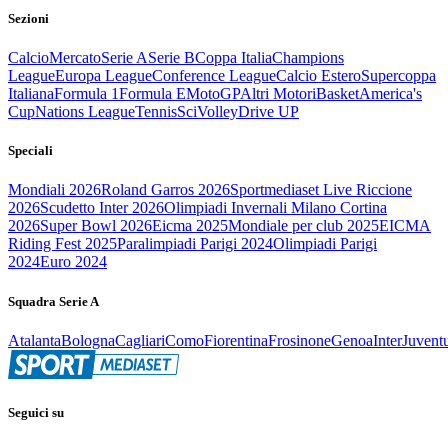
Sezioni
Calcio
Mercato
Serie A
Serie B
Coppa Italia
Champions
League
Europa League
Conference League
Calcio Estero
Supercoppa
Italiana
Formula 1
Formula E
MotoGP
Altri Motori
Basket
America's
Cup
Nations League
Tennis
Sci
Volley
Drive UP
Speciali
Mondiali 2026
Roland Garros 2026
Sportmediaset Live Riccione
2026
Scudetto Inter 2026
Olimpiadi Invernali Milano Cortina
2026
Super Bowl 2026
Eicma 2025
Mondiale per club 2025
EICMA
Riding Fest 2025
Paralimpiadi Parigi 2024
Olimpiadi Parigi
2024
Euro 2024
Squadra Serie A
Atalanta
Bologna
Cagliari
Como
Fiorentina
Frosinone
Genoa
Inter
Juvent
Seguici su