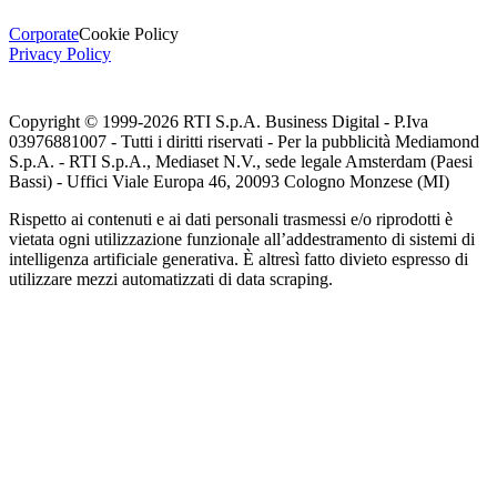
Corporate
Cookie Policy
Privacy Policy
Copyright © 1999-
2026
RTI S.p.A. Business Digital - P.Iva
03976881007 - Tutti i diritti riservati - Per la pubblicità Mediamond
S.p.A. - RTI S.p.A., Mediaset N.V., sede legale Amsterdam (Paesi
Bassi) - Uffici Viale Europa 46, 20093 Cologno Monzese (MI)
Rispetto ai contenuti e ai dati personali trasmessi e/o riprodotti è
vietata ogni utilizzazione funzionale all’addestramento di sistemi di
intelligenza artificiale generativa. È altresì fatto divieto espresso di
utilizzare mezzi automatizzati di data scraping.