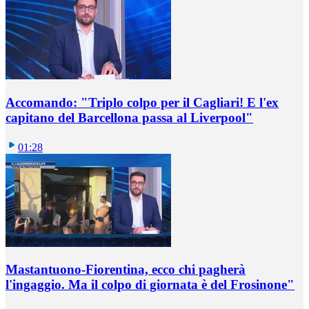
Accomando: "Triplo colpo per il Cagliari! E l'ex
capitano del Barcellona passa al Liverpool"
01:28
Mastantuono-Fiorentina, ecco chi pagherà
l'ingaggio. Ma il colpo di giornata è del Frosinone"