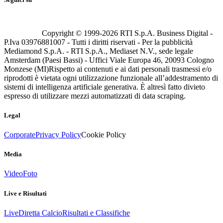
Copyright © 1999-
2026
RTI S.p.A. Business Digital -
P.Iva 03976881007 - Tutti i diritti riservati - Per la pubblicità
Mediamond S.p.A. - RTI S.p.A., Mediaset N.V., sede legale
Amsterdam (Paesi Bassi) - Uffici Viale Europa 46, 20093 Cologno
Monzese (MI)
Rispetto ai contenuti e ai dati personali trasmessi e/o
riprodotti è vietata ogni utilizzazione funzionale all’addestramento di
sistemi di intelligenza artificiale generativa. È altresì fatto divieto
espresso di utilizzare mezzi automatizzati di data scraping.
Legal
Corporate
Privacy Policy
Cookie Policy
Media
Video
Foto
Live e Risultati
Live
Diretta Calcio
Risultati e Classifiche