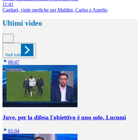
11:41
Cagliari, visite mediche per Maldini, Carlos e Aurelio
Ultimi video
Vedi tutti
00:47
Juve, per la difesa l'obiettivo è uno solo, Lucumì
01:04