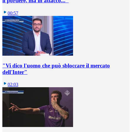
il portiere, ma in attacco..."
00:57
"Vi dico l'uomo che può sbloccare il mercato
dell'Inter"
02:03