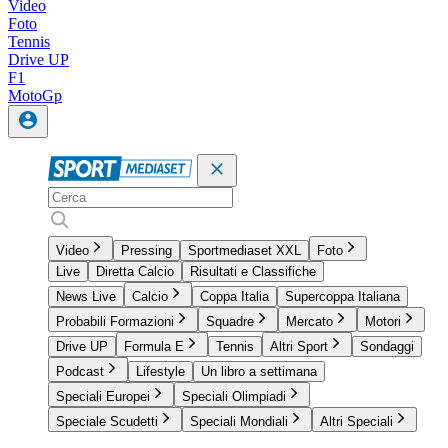
Video
Foto
Tennis
Drive UP
F1
MotoGp
Video
Pressing
Sportmediaset XXL
Foto
Live
Diretta Calcio
Risultati e Classifiche
News Live
Calcio
Coppa Italia
Supercoppa Italiana
Probabili Formazioni
Squadre
Mercato
Motori
Drive UP
Formula E
Tennis
Altri Sport
Sondaggi
Podcast
Lifestyle
Un libro a settimana
Speciali Europei
Speciali Olimpiadi
Speciale Scudetti
Speciali Mondiali
Altri Speciali