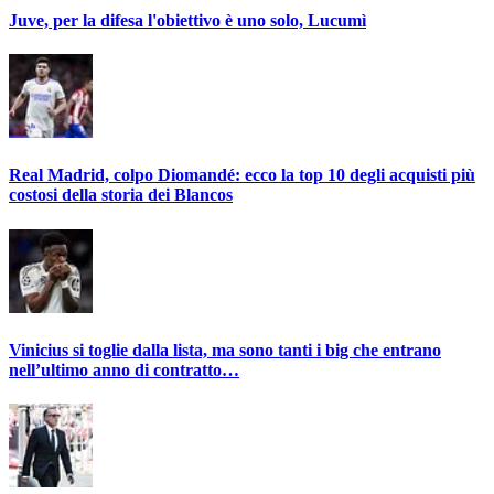
Juve, per la difesa l'obiettivo è uno solo, Lucumì
Real Madrid, colpo Diomandé: ecco la top 10 degli acquisti più
costosi della storia dei Blancos
Vinicius si toglie dalla lista, ma sono tanti i big che entrano
nell’ultimo anno di contratto…