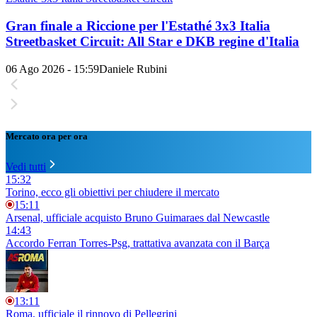
Gran finale a Riccione per l'Estathé 3x3 Italia
Streetbasket Circuit: All Star e DKB regine d'Italia
06 Ago 2026 - 15:59
Daniele Rubini
Mercato ora per ora
Vedi tutti
15:32
Torino, ecco gli obiettivi per chiudere il mercato
15:11
Arsenal, ufficiale acquisto Bruno Guimaraes dal Newcastle
14:43
Accordo Ferran Torres-Psg, trattativa avanzata con il Barça
13:11
Roma, ufficiale il rinnovo di Pellegrini