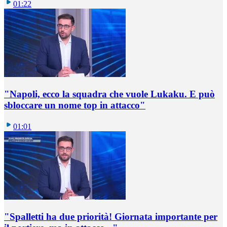
01:22
"Napoli, ecco la squadra che vuole Lukaku. E può
sbloccare un nome top in attacco"
01:01
"Spalletti ha due priorità! Giornata importante per