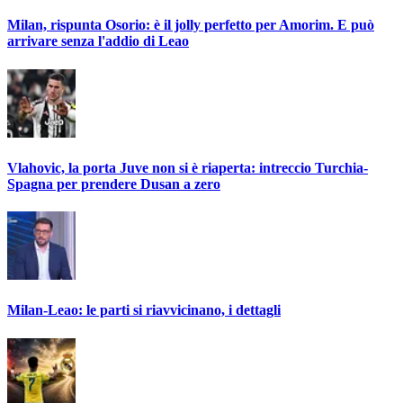
Milan, rispunta Osorio: è il jolly perfetto per Amorim. E può
arrivare senza l'addio di Leao
Vlahovic, la porta Juve non si è riaperta: intreccio Turchia-
Spagna per prendere Dusan a zero
Milan-Leao: le parti si riavvicinano, i dettagli