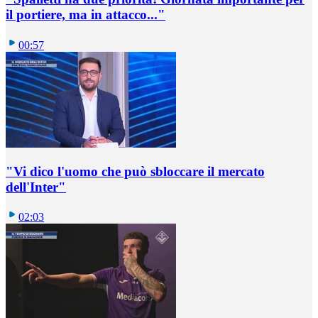
il portiere, ma in attacco..."
00:57
"Vi dico l'uomo che può sbloccare il mercato
dell'Inter"
02:03