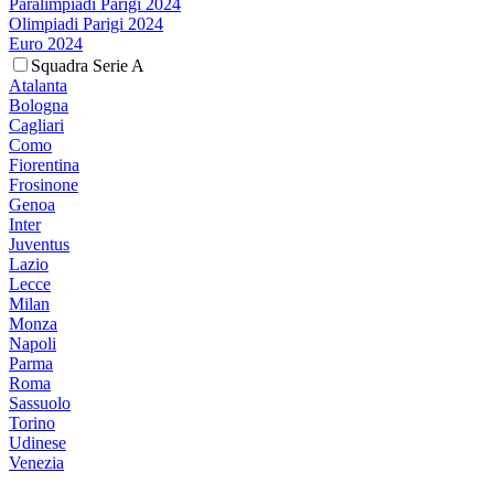
Paralimpiadi Parigi 2024
Olimpiadi Parigi 2024
Euro 2024
Squadra Serie A
Atalanta
Bologna
Cagliari
Como
Fiorentina
Frosinone
Genoa
Inter
Juventus
Lazio
Lecce
Milan
Monza
Napoli
Parma
Roma
Sassuolo
Torino
Udinese
Venezia