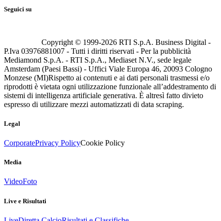
Seguici su
Copyright © 1999-
2026
RTI S.p.A. Business Digital -
P.Iva 03976881007 - Tutti i diritti riservati - Per la pubblicità
Mediamond S.p.A. - RTI S.p.A., Mediaset N.V., sede legale
Amsterdam (Paesi Bassi) - Uffici Viale Europa 46, 20093 Cologno
Monzese (MI)
Rispetto ai contenuti e ai dati personali trasmessi e/o
riprodotti è vietata ogni utilizzazione funzionale all’addestramento di
sistemi di intelligenza artificiale generativa. È altresì fatto divieto
espresso di utilizzare mezzi automatizzati di data scraping.
Legal
Corporate
Privacy Policy
Cookie Policy
Media
Video
Foto
Live e Risultati
Live
Diretta Calcio
Risultati e Classifiche