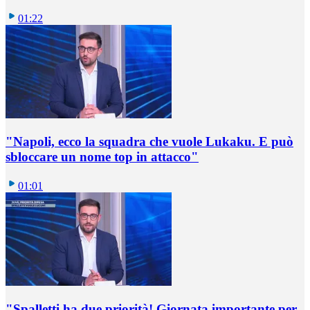
01:22
"Napoli, ecco la squadra che vuole Lukaku. E può
sbloccare un nome top in attacco"
01:01
"Spalletti ha due priorità! Giornata importante per