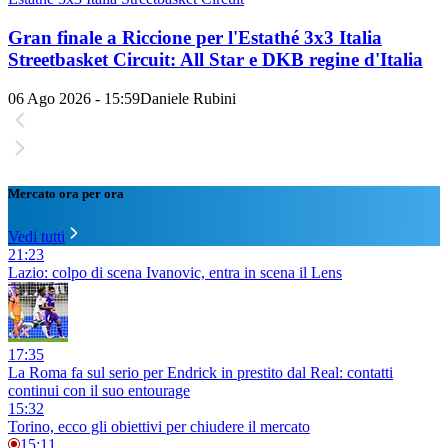
Gran finale a Riccione per l'Estathé 3x3 Italia
Streetbasket Circuit: All Star e DKB regine d'Italia
06 Ago 2026 - 15:59
Daniele Rubini
Mercato ora per ora
Vedi tutti
21:23
Lazio: colpo di scena Ivanovic, entra in scena il Lens
17:35
La Roma fa sul serio per Endrick in prestito dal Real: contatti
continui con il suo entourage
15:32
Torino, ecco gli obiettivi per chiudere il mercato
15:11