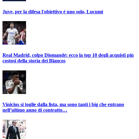
Juve, per la difesa l'obiettivo è uno solo, Lucumì
Real Madrid, colpo Diomandé: ecco la top 10 degli acquisti più
costosi della storia dei Blancos
Vinicius si toglie dalla lista, ma sono tanti i big che entrano
nell’ultimo anno di contratto…