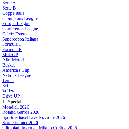
Serie A
Serie B
Coppa Italia
Champions League
Europa League
Conference League
Calcio Estero
Supercoppa Italiana
Formula 1
Formula E
MotoGP
Altri Motori
Basket
America's Cup
Nations League
Tennis
Sci
Volley
Drive UP
Speciali
Mondiali 2026
Roland Garros 2026
Sportmediaset Live Riccione 2026
Scudetto Inter 2026
Olimpiadi Invernali Milano Cortina 2026