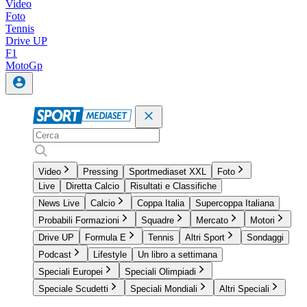
Video
Foto
Tennis
Drive UP
F1
MotoGp
Video
Pressing
Sportmediaset XXL
Foto
Live
Diretta Calcio
Risultati e Classifiche
News Live
Calcio
Coppa Italia
Supercoppa Italiana
Probabili Formazioni
Squadre
Mercato
Motori
Drive UP
Formula E
Tennis
Altri Sport
Sondaggi
Podcast
Lifestyle
Un libro a settimana
Speciali Europei
Speciali Olimpiadi
Speciale Scudetti
Speciali Mondiali
Altri Speciali