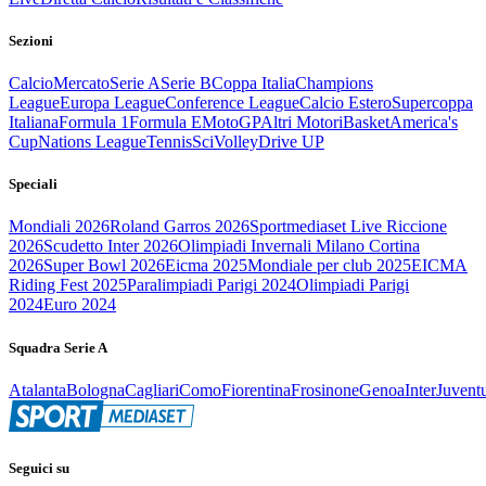
Sezioni
Calcio
Mercato
Serie A
Serie B
Coppa Italia
Champions
League
Europa League
Conference League
Calcio Estero
Supercoppa
Italiana
Formula 1
Formula E
MotoGP
Altri Motori
Basket
America's
Cup
Nations League
Tennis
Sci
Volley
Drive UP
Speciali
Mondiali 2026
Roland Garros 2026
Sportmediaset Live Riccione
2026
Scudetto Inter 2026
Olimpiadi Invernali Milano Cortina
2026
Super Bowl 2026
Eicma 2025
Mondiale per club 2025
EICMA
Riding Fest 2025
Paralimpiadi Parigi 2024
Olimpiadi Parigi
2024
Euro 2024
Squadra Serie A
Atalanta
Bologna
Cagliari
Como
Fiorentina
Frosinone
Genoa
Inter
Juvent
Seguici su