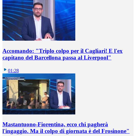
Accomando: "Triplo colpo per il Cagliari! E l'ex
capitano del Barcellona passa al Liverpool"
01:28
Mastantuono-Fiorentina, ecco chi pagherà
l'ingaggio. Ma il colpo di giornata è del Frosinone"