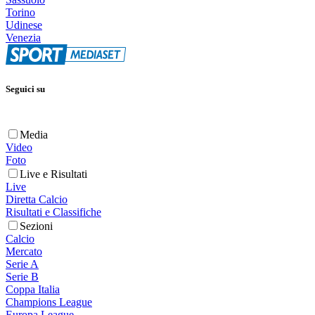
Torino
Udinese
Venezia
Seguici su
Media
Video
Foto
Live e Risultati
Live
Diretta Calcio
Risultati e Classifiche
Sezioni
Calcio
Mercato
Serie A
Serie B
Coppa Italia
Champions League
Europa League