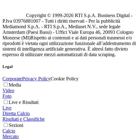
Copyright © 1999-
2026
RTI S.p.A. Business Digital -
P.Iva 03976881007 - Tutti i diritti riservati - Per la pubblicità
Mediamond S.p.A. - RTI S.p.A., Mediaset N.V., sede legale
Amsterdam (Paesi Bassi) - Uffici Viale Europa 46, 20093 Cologno
Monzese (MI)
Rispetto ai contenuti e ai dati personali trasmessi e/o
riprodotti è vietata ogni utilizzazione funzionale all’addestramento di
sistemi di intelligenza artificiale generativa. È altresì fatto divieto
espresso di utilizzare mezzi automatizzati di data scraping.
Legal
Corporate
Privacy Policy
Cookie Policy
Media
Video
Foto
Live e Risultati
Live
Diretta Calcio
Risultati e Classifiche
Sezioni
Calcio
Mercato