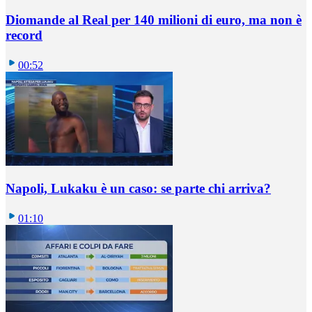
Diomande al Real per 140 milioni di euro, ma non è
record
00:52
Napoli, Lukaku è un caso: se parte chi arriva?
01:10