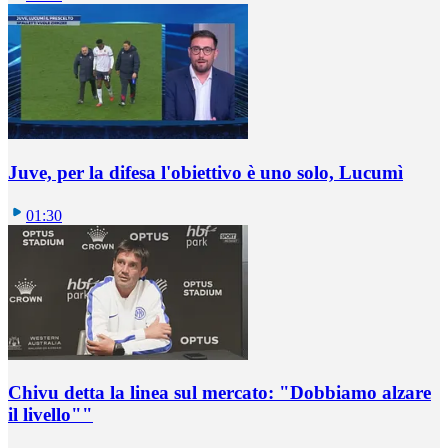
Juve, per la difesa l'obiettivo è uno solo, Lucumì
01:30
Chivu detta la linea sul mercato: "Dobbiamo alzare
il livello""