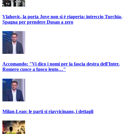
Vlahovic, la porta Juve non si è riaperta: intreccio Turchia-
Spagna per prendere Dusan a zero
Accomando: "Vi dico i nomi per la fascia destra dell'Inter.
Romero cuoce a fuoco lento…"
Milan-Leao: le parti si riavvicinano, i dettagli