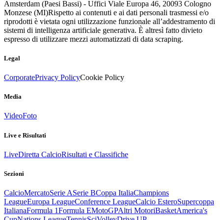
Amsterdam (Paesi Bassi) - Uffici Viale Europa 46, 20093 Cologno
Monzese (MI)
Rispetto ai contenuti e ai dati personali trasmessi e/o
riprodotti è vietata ogni utilizzazione funzionale all’addestramento di
sistemi di intelligenza artificiale generativa. È altresì fatto divieto
espresso di utilizzare mezzi automatizzati di data scraping.
Legal
Corporate
Privacy Policy
Cookie Policy
Media
Video
Foto
Live e Risultati
Live
Diretta Calcio
Risultati e Classifiche
Sezioni
Calcio
Mercato
Serie A
Serie B
Coppa Italia
Champions
League
Europa League
Conference League
Calcio Estero
Supercoppa
Italiana
Formula 1
Formula E
MotoGP
Altri Motori
Basket
America's
Cup
Nations League
Tennis
Sci
Volley
Drive UP