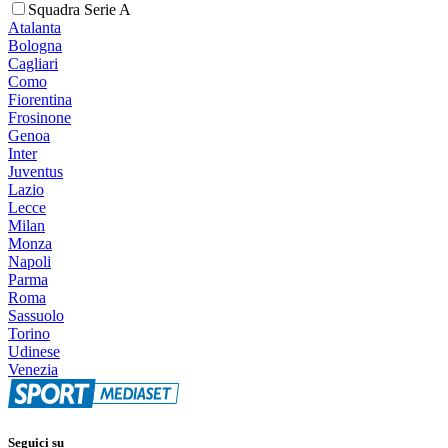
Squadra Serie A
Atalanta
Bologna
Cagliari
Como
Fiorentina
Frosinone
Genoa
Inter
Juventus
Lazio
Lecce
Milan
Monza
Napoli
Parma
Roma
Sassuolo
Torino
Udinese
Venezia
Seguici su