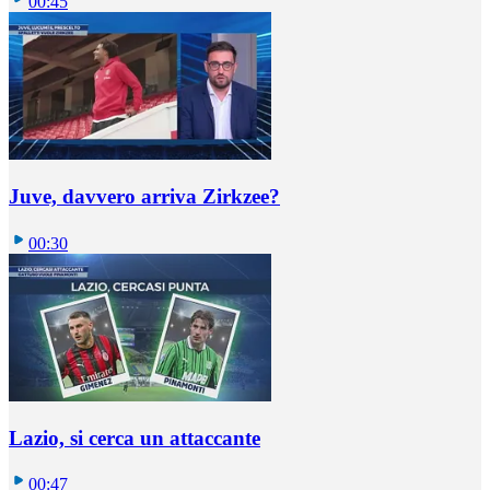
00:45
Juve, davvero arriva Zirkzee?
00:30
Lazio, si cerca un attaccante
00:47