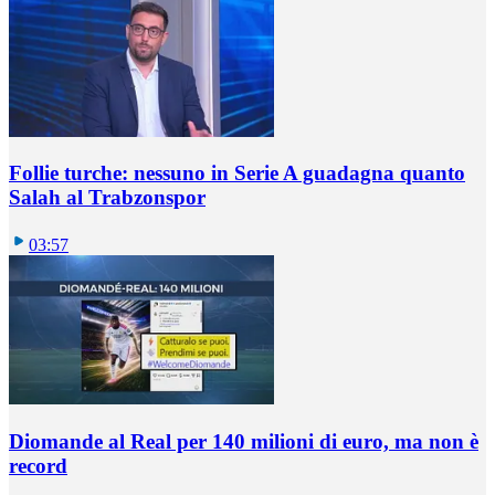
Follie turche: nessuno in Serie A guadagna quanto
Salah al Trabzonspor
03:57
Diomande al Real per 140 milioni di euro, ma non è
record