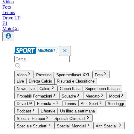
Video
Foto
Tennis
Drive UP
F1
MotoGp
Video
Pressing
Sportmediaset XXL
Foto
Live
Diretta Calcio
Risultati e Classifiche
News Live
Calcio
Coppa Italia
Supercoppa Italiana
Probabili Formazioni
Squadre
Mercato
Motori
Drive UP
Formula E
Tennis
Altri Sport
Sondaggi
Podcast
Lifestyle
Un libro a settimana
Speciali Europei
Speciali Olimpiadi
Speciale Scudetti
Speciali Mondiali
Altri Speciali