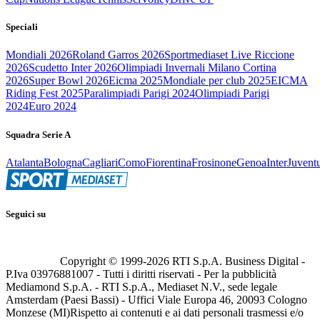
Speciali
Mondiali 2026
Roland Garros 2026
Sportmediaset Live Riccione
2026
Scudetto Inter 2026
Olimpiadi Invernali Milano Cortina
2026
Super Bowl 2026
Eicma 2025
Mondiale per club 2025
EICMA
Riding Fest 2025
Paralimpiadi Parigi 2024
Olimpiadi Parigi
2024
Euro 2024
Squadra Serie A
Atalanta
Bologna
Cagliari
Como
Fiorentina
Frosinone
Genoa
Inter
Juvent
Seguici su
Copyright © 1999-
2026
RTI S.p.A. Business Digital -
P.Iva 03976881007 - Tutti i diritti riservati - Per la pubblicità
Mediamond S.p.A. - RTI S.p.A., Mediaset N.V., sede legale
Amsterdam (Paesi Bassi) - Uffici Viale Europa 46, 20093 Cologno
Monzese (MI)
Rispetto ai contenuti e ai dati personali trasmessi e/o