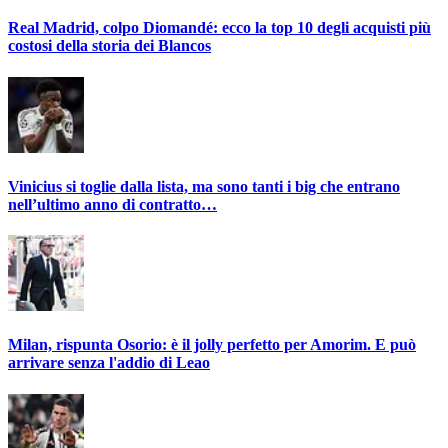
Real Madrid, colpo Diomandé: ecco la top 10 degli acquisti più
costosi della storia dei Blancos
Vinicius si toglie dalla lista, ma sono tanti i big che entrano
nell’ultimo anno di contratto…
Milan, rispunta Osorio: è il jolly perfetto per Amorim. E può
arrivare senza l'addio di Leao