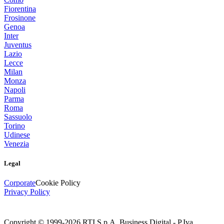
Fiorentina
Frosinone
Genoa
Inter
Juventus
Lazio
Lecce
Milan
Monza
Napoli
Parma
Roma
Sassuolo
Torino
Udinese
Venezia
Legal
Corporate
Cookie Policy
Privacy Policy
Copyright © 1999-
2026
RTI S.p.A. Business Digital - P.Iva