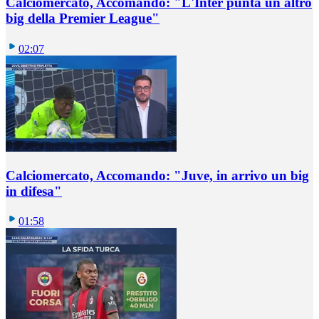
Calciomercato, Accomando: "L'Inter punta un altro
big della Premier League"
02:07
Calciomercato, Accomando: "Juve, in arrivo un big
in difesa"
01:58