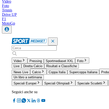
Video
Foto
Tennis
Drive UP
F1
MotoGp
Video
Pressing
Sportmediaset XXL
Foto
Live
Diretta Calcio
Risultati e Classifiche
News Live
Calcio
Coppa Italia
Supercoppa Italiana
Proba
Un libro a settimana
Speciali Europei
Speciali Olimpiadi
Speciale Scudetti
Seguici anche su