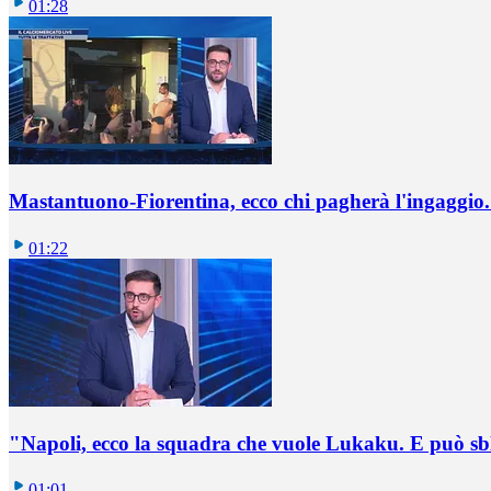
01:28
Mastantuono-Fiorentina, ecco chi pagherà l'ingaggio. 
01:22
"Napoli, ecco la squadra che vuole Lukaku. E può sb
01:01