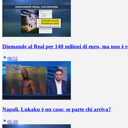
Diomande al Real per 140 milioni di euro, ma non è 
00:52
Napoli, Lukaku è un caso: se parte chi arriva?
01:10