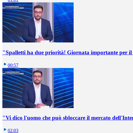
"Spalletti ha due priorità! Giornata importante per il 
00:57
"Vi dico l'uomo che può sbloccare il mercato dell'Inte
02:03