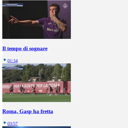
Il tempo di sognare
01:34
Roma, Gasp ha fretta
03:57