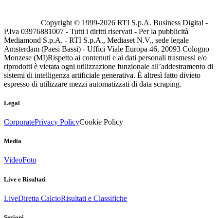
Copyright © 1999-
2026
RTI S.p.A. Business Digital -
P.Iva 03976881007 - Tutti i diritti riservati - Per la pubblicità
Mediamond S.p.A. - RTI S.p.A., Mediaset N.V., sede legale
Amsterdam (Paesi Bassi) - Uffici Viale Europa 46, 20093 Cologno
Monzese (MI)
Rispetto ai contenuti e ai dati personali trasmessi e/o
riprodotti è vietata ogni utilizzazione funzionale all’addestramento di
sistemi di intelligenza artificiale generativa. È altresì fatto divieto
espresso di utilizzare mezzi automatizzati di data scraping.
Legal
Corporate
Privacy Policy
Cookie Policy
Media
Video
Foto
Live e Risultati
Live
Diretta Calcio
Risultati e Classifiche
Sezioni