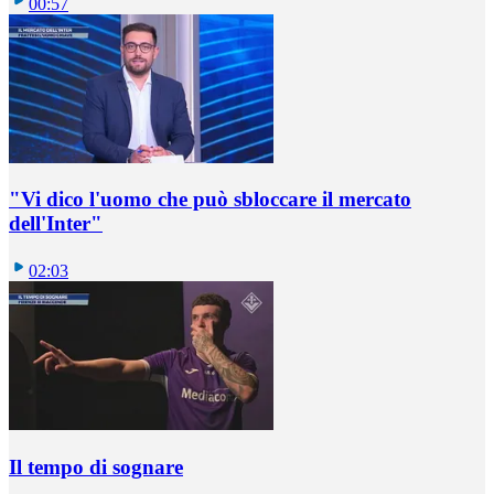
00:57
"Vi dico l'uomo che può sbloccare il mercato
dell'Inter"
02:03
Il tempo di sognare