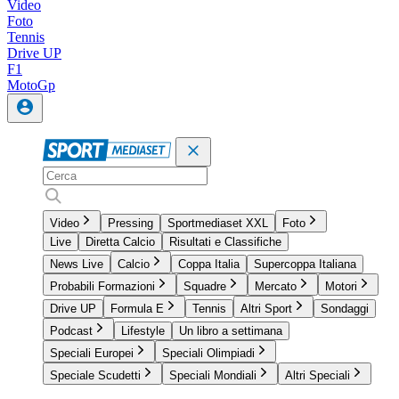
Video
Foto
Tennis
Drive UP
F1
MotoGp
Video
Pressing
Sportmediaset XXL
Foto
Live
Diretta Calcio
Risultati e Classifiche
News Live
Calcio
Coppa Italia
Supercoppa Italiana
Probabili Formazioni
Squadre
Mercato
Motori
Drive UP
Formula E
Tennis
Altri Sport
Sondaggi
Podcast
Lifestyle
Un libro a settimana
Speciali Europei
Speciali Olimpiadi
Speciale Scudetti
Speciali Mondiali
Altri Speciali