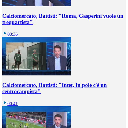
Calciomercato, Battisti: "Roma, Gasperini vuole un
trequartista"
00:36
Calciomercato, Battisti: "Inter, In pole c'è un
centrocampista"
00:41