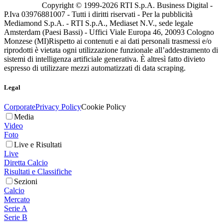
Copyright © 1999-
2026
RTI S.p.A. Business Digital -
P.Iva 03976881007 - Tutti i diritti riservati - Per la pubblicità
Mediamond S.p.A. - RTI S.p.A., Mediaset N.V., sede legale
Amsterdam (Paesi Bassi) - Uffici Viale Europa 46, 20093 Cologno
Monzese (MI)
Rispetto ai contenuti e ai dati personali trasmessi e/o
riprodotti è vietata ogni utilizzazione funzionale all’addestramento di
sistemi di intelligenza artificiale generativa. È altresì fatto divieto
espresso di utilizzare mezzi automatizzati di data scraping.
Legal
Corporate
Privacy Policy
Cookie Policy
Media
Video
Foto
Live e Risultati
Live
Diretta Calcio
Risultati e Classifiche
Sezioni
Calcio
Mercato
Serie A
Serie B