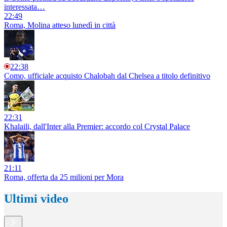
interessata…
22:49
Roma, Molina atteso lunedì in città
22:38
Como, ufficiale acquisto Chalobah dal Chelsea a titolo definitivo
22:31
Khalaili, dall'Inter alla Premier: accordo col Crystal Palace
21:11
Roma, offerta da 25 milioni per Mora
Ultimi video