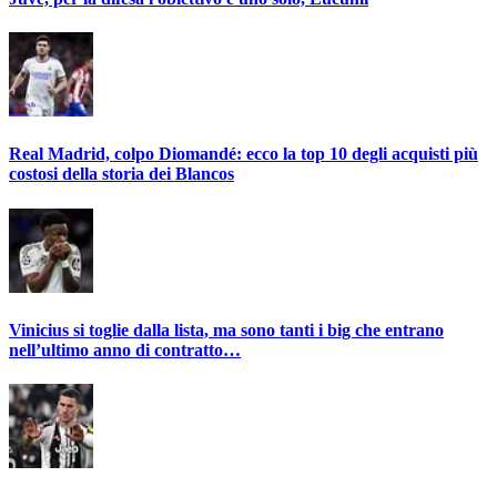
Real Madrid, colpo Diomandé: ecco la top 10 degli acquisti più
costosi della storia dei Blancos
Vinicius si toglie dalla lista, ma sono tanti i big che entrano
nell’ultimo anno di contratto…