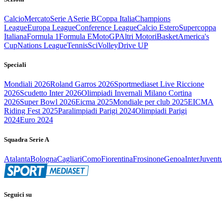
Calcio
Mercato
Serie A
Serie B
Coppa Italia
Champions
League
Europa League
Conference League
Calcio Estero
Supercoppa
Italiana
Formula 1
Formula E
MotoGP
Altri Motori
Basket
America's
Cup
Nations League
Tennis
Sci
Volley
Drive UP
Speciali
Mondiali 2026
Roland Garros 2026
Sportmediaset Live Riccione
2026
Scudetto Inter 2026
Olimpiadi Invernali Milano Cortina
2026
Super Bowl 2026
Eicma 2025
Mondiale per club 2025
EICMA
Riding Fest 2025
Paralimpiadi Parigi 2024
Olimpiadi Parigi
2024
Euro 2024
Squadra Serie A
Atalanta
Bologna
Cagliari
Como
Fiorentina
Frosinone
Genoa
Inter
Juvent
Seguici su