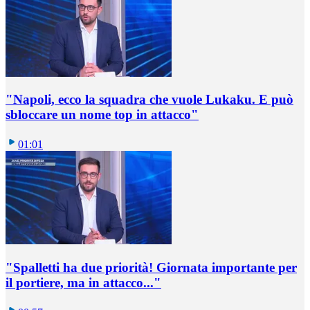
"Napoli, ecco la squadra che vuole Lukaku. E può
sbloccare un nome top in attacco"
01:01
"Spalletti ha due priorità! Giornata importante per
il portiere, ma in attacco..."