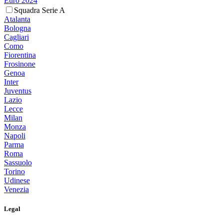
Euro 2024
Squadra Serie A
Atalanta
Bologna
Cagliari
Como
Fiorentina
Frosinone
Genoa
Inter
Juventus
Lazio
Lecce
Milan
Monza
Napoli
Parma
Roma
Sassuolo
Torino
Udinese
Venezia
Legal