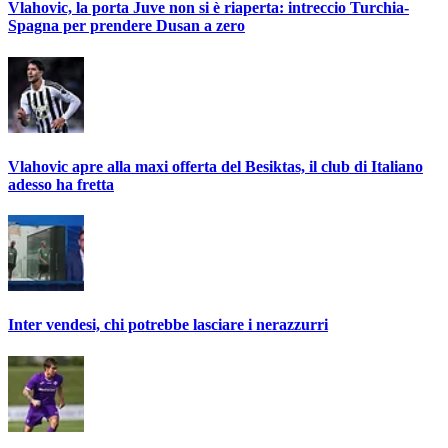
Vlahovic, la porta Juve non si è riaperta: intreccio Turchia-
Spagna per prendere Dusan a zero
Vlahovic apre alla maxi offerta del Besiktas, il club di Italiano
adesso ha fretta
Inter vendesi, chi potrebbe lasciare i nerazzurri