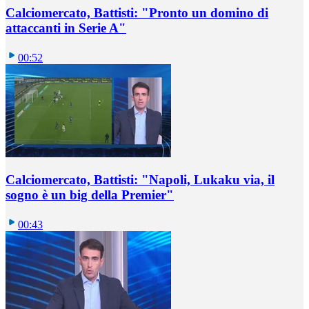
Calciomercato, Battisti: "Pronto un domino di
attaccanti in Serie A"
00:52
Calciomercato, Battisti: "Napoli, Lukaku via, il
sogno è un big della Premier"
00:43