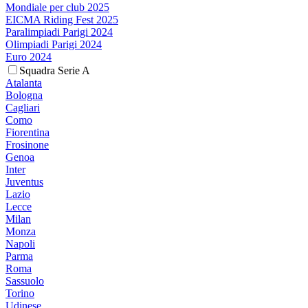
Mondiale per club 2025
EICMA Riding Fest 2025
Paralimpiadi Parigi 2024
Olimpiadi Parigi 2024
Euro 2024
Squadra Serie A
Atalanta
Bologna
Cagliari
Como
Fiorentina
Frosinone
Genoa
Inter
Juventus
Lazio
Lecce
Milan
Monza
Napoli
Parma
Roma
Sassuolo
Torino
Udinese