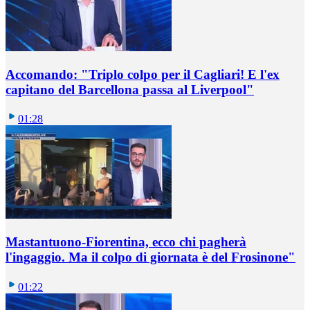
Accomando: "Triplo colpo per il Cagliari! E l'ex
capitano del Barcellona passa al Liverpool"
01:28
Mastantuono-Fiorentina, ecco chi pagherà
l'ingaggio. Ma il colpo di giornata è del Frosinone"
01:22