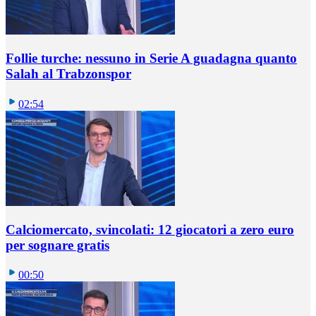
Follie turche: nessuno in Serie A guadagna quanto
Salah al Trabzonspor
02:54
Calciomercato, svincolati: 12 giocatori a zero euro
per sognare gratis
00:50