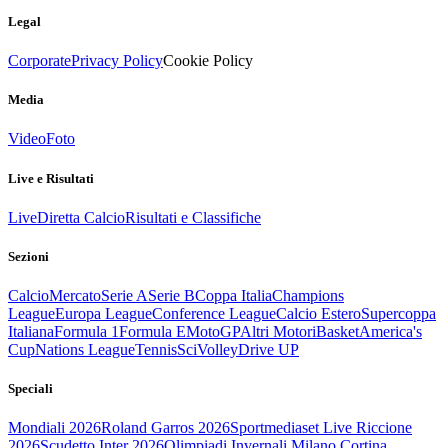
Legal
Corporate
Privacy Policy
Cookie Policy
Media
Video
Foto
Live e Risultati
Live
Diretta Calcio
Risultati e Classifiche
Sezioni
Calcio
Mercato
Serie A
Serie B
Coppa Italia
Champions
League
Europa League
Conference League
Calcio Estero
Supercoppa
Italiana
Formula 1
Formula E
MotoGP
Altri Motori
Basket
America's
Cup
Nations League
Tennis
Sci
Volley
Drive UP
Speciali
Mondiali 2026
Roland Garros 2026
Sportmediaset Live Riccione
2026
Scudetto Inter 2026
Olimpiadi Invernali Milano Cortina