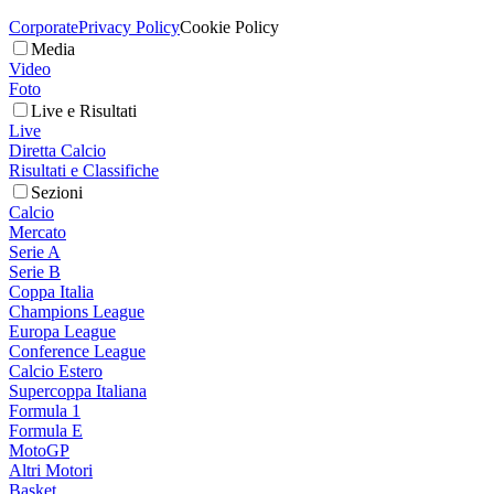
Corporate
Privacy Policy
Cookie Policy
Media
Video
Foto
Live e Risultati
Live
Diretta Calcio
Risultati e Classifiche
Sezioni
Calcio
Mercato
Serie A
Serie B
Coppa Italia
Champions League
Europa League
Conference League
Calcio Estero
Supercoppa Italiana
Formula 1
Formula E
MotoGP
Altri Motori
Basket