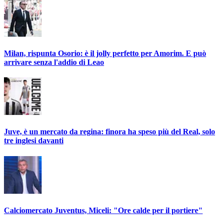
Milan, rispunta Osorio: è il jolly perfetto per Amorim. E può
arrivare senza l'addio di Leao
Juve, è un mercato da regina: finora ha speso più del Real, solo
tre inglesi davanti
Calciomercato Juventus, Miceli: "Ore calde per il portiere"