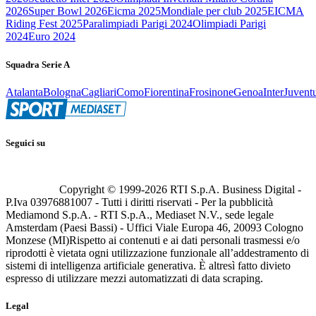
2026
Super Bowl 2026
Eicma 2025
Mondiale per club 2025
EICMA
Riding Fest 2025
Paralimpiadi Parigi 2024
Olimpiadi Parigi
2024
Euro 2024
Squadra Serie A
Atalanta
Bologna
Cagliari
Como
Fiorentina
Frosinone
Genoa
Inter
Juvent
Seguici su
Copyright © 1999-
2026
RTI S.p.A. Business Digital -
P.Iva 03976881007 - Tutti i diritti riservati - Per la pubblicità
Mediamond S.p.A. - RTI S.p.A., Mediaset N.V., sede legale
Amsterdam (Paesi Bassi) - Uffici Viale Europa 46, 20093 Cologno
Monzese (MI)
Rispetto ai contenuti e ai dati personali trasmessi e/o
riprodotti è vietata ogni utilizzazione funzionale all’addestramento di
sistemi di intelligenza artificiale generativa. È altresì fatto divieto
espresso di utilizzare mezzi automatizzati di data scraping.
Legal