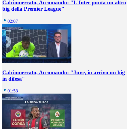
Calciomercato, Accomando: "L'Inter punta un altro
big della Premier League"
02:07
Calciomercato, Accomando: "Juve, in arrivo un big
in difesa"
01:58