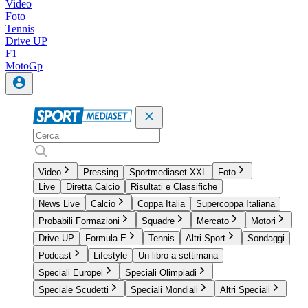
Video
Foto
Tennis
Drive UP
F1
MotoGp
Video
Pressing
Sportmediaset XXL
Foto
Live
Diretta Calcio
Risultati e Classifiche
News Live
Calcio
Coppa Italia
Supercoppa Italiana
Probabili Formazioni
Squadre
Mercato
Motori
Drive UP
Formula E
Tennis
Altri Sport
Sondaggi
Podcast
Lifestyle
Un libro a settimana
Speciali Europei
Speciali Olimpiadi
Speciale Scudetti
Speciali Mondiali
Altri Speciali