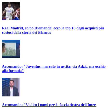
Real Madrid, colpo Diomandé: ecco la top 10 degli acquisti più
costosi della storia dei Blancos
Accomando: "Juventus, mercato in uscita: via Adzic, ma occhio
alla formula"
Accomando: "Vi dico i nomi per la fascia destra dell'Inter.