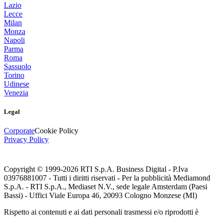
Lazio
Lecce
Milan
Monza
Napoli
Parma
Roma
Sassuolo
Torino
Udinese
Venezia
Legal
Corporate
Cookie Policy
Privacy Policy
Copyright © 1999-
2026
RTI S.p.A. Business Digital - P.Iva
03976881007 - Tutti i diritti riservati - Per la pubblicità Mediamond
S.p.A. - RTI S.p.A., Mediaset N.V., sede legale Amsterdam (Paesi
Bassi) - Uffici Viale Europa 46, 20093 Cologno Monzese (MI)
Rispetto ai contenuti e ai dati personali trasmessi e/o riprodotti è