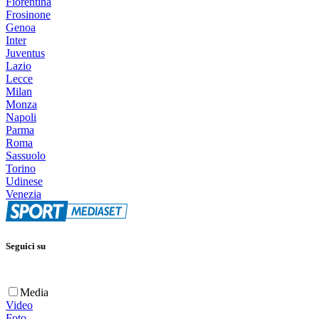
Fiorentina
Frosinone
Genoa
Inter
Juventus
Lazio
Lecce
Milan
Monza
Napoli
Parma
Roma
Sassuolo
Torino
Udinese
Venezia
Seguici su
Media
Video
Foto