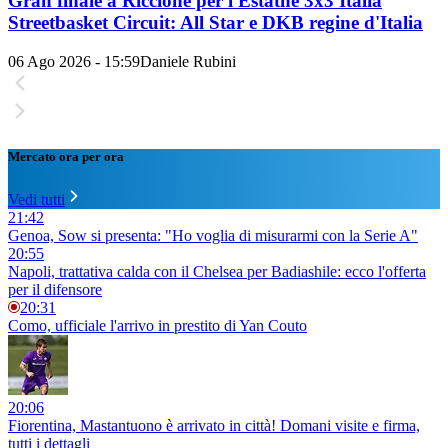
Gran finale a Riccione per l'Estathé 3x3 Italia
Streetbasket Circuit: All Star e DKB regine d'Italia
06 Ago 2026 - 15:59
Daniele Rubini
Mercato ora per ora
Vedi tutti
21:42
Genoa, Sow si presenta: "Ho voglia di misurarmi con la Serie A"
20:55
Napoli, trattativa calda con il Chelsea per Badiashile: ecco l'offerta
per il difensore
20:31
Como, ufficiale l'arrivo in prestito di Yan Couto
20:06
Fiorentina, Mastantuono è arrivato in città! Domani visite e firma,
tutti i dettagli