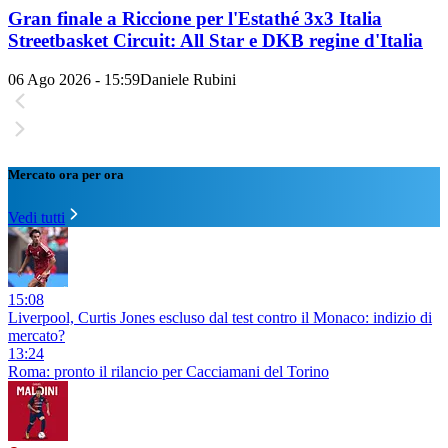
Gran finale a Riccione per l'Estathé 3x3 Italia
Streetbasket Circuit: All Star e DKB regine d'Italia
06 Ago 2026 - 15:59
Daniele Rubini
Mercato ora per ora
Vedi tutti
15:08
Liverpool, Curtis Jones escluso dal test contro il Monaco: indizio di
mercato?
13:24
Roma: pronto il rilancio per Cacciamani del Torino