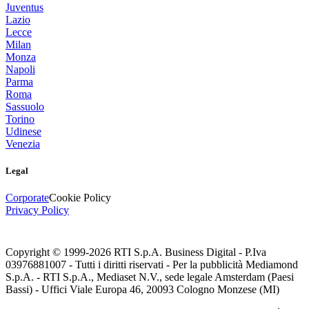
Juventus
Lazio
Lecce
Milan
Monza
Napoli
Parma
Roma
Sassuolo
Torino
Udinese
Venezia
Legal
Corporate
Cookie Policy
Privacy Policy
Copyright © 1999-
2026
RTI S.p.A. Business Digital - P.Iva
03976881007 - Tutti i diritti riservati - Per la pubblicità Mediamond
S.p.A. - RTI S.p.A., Mediaset N.V., sede legale Amsterdam (Paesi
Bassi) - Uffici Viale Europa 46, 20093 Cologno Monzese (MI)