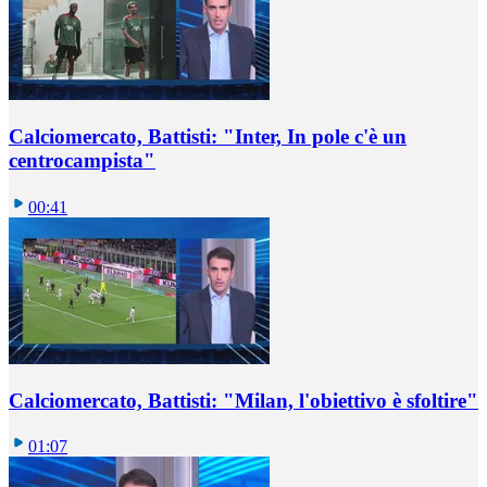
Calciomercato, Battisti: "Inter, In pole c'è un
centrocampista"
00:41
Calciomercato, Battisti: "Milan, l'obiettivo è sfoltire"
01:07