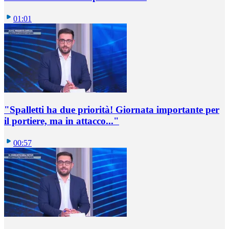
01:01
"Spalletti ha due priorità! Giornata importante per
il portiere, ma in attacco..."
00:57