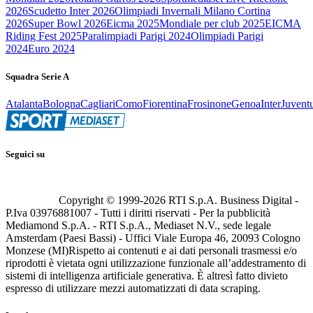
2026
Scudetto Inter 2026
Olimpiadi Invernali Milano Cortina
2026
Super Bowl 2026
Eicma 2025
Mondiale per club 2025
EICMA
Riding Fest 2025
Paralimpiadi Parigi 2024
Olimpiadi Parigi
2024
Euro 2024
Squadra Serie A
Atalanta
Bologna
Cagliari
Como
Fiorentina
Frosinone
Genoa
Inter
Juvent
Seguici su
Copyright © 1999-
2026
RTI S.p.A. Business Digital -
P.Iva 03976881007 - Tutti i diritti riservati - Per la pubblicità
Mediamond S.p.A. - RTI S.p.A., Mediaset N.V., sede legale
Amsterdam (Paesi Bassi) - Uffici Viale Europa 46, 20093 Cologno
Monzese (MI)
Rispetto ai contenuti e ai dati personali trasmessi e/o
riprodotti è vietata ogni utilizzazione funzionale all’addestramento di
sistemi di intelligenza artificiale generativa. È altresì fatto divieto
espresso di utilizzare mezzi automatizzati di data scraping.