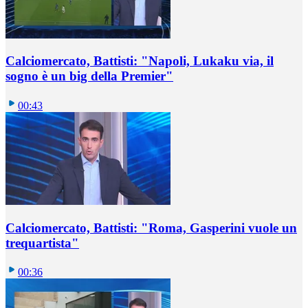
Calciomercato, Battisti: "Napoli, Lukaku via, il
sogno è un big della Premier"
00:43
Calciomercato, Battisti: "Roma, Gasperini vuole un
trequartista"
00:36