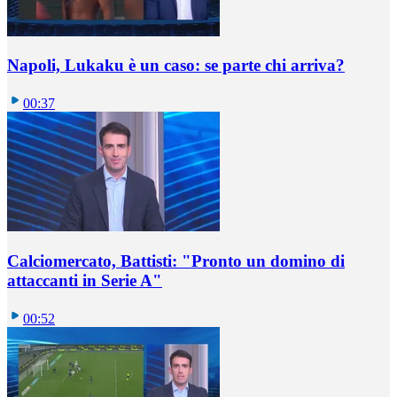
Napoli, Lukaku è un caso: se parte chi arriva?
00:37
Calciomercato, Battisti: "Pronto un domino di
attaccanti in Serie A"
00:52