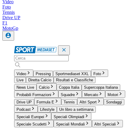
Video
Foto
Tennis
Drive UP
F1
MotoGp
Video
Pressing
Sportmediaset XXL
Foto
Live
Diretta Calcio
Risultati e Classifiche
News Live
Calcio
Coppa Italia
Supercoppa Italiana
Probabili Formazioni
Squadre
Mercato
Motori
Drive UP
Formula E
Tennis
Altri Sport
Sondaggi
Podcast
Lifestyle
Un libro a settimana
Speciali Europei
Speciali Olimpiadi
Speciale Scudetti
Speciali Mondiali
Altri Speciali