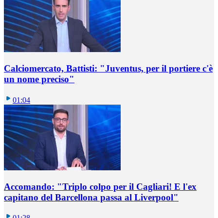
Calciomercato, Battisti: "Juventus, per il portiere c'è
un nome preciso"
01:04
Accomando: "Triplo colpo per il Cagliari! E l'ex
capitano del Barcellona passa al Liverpool"
01:28