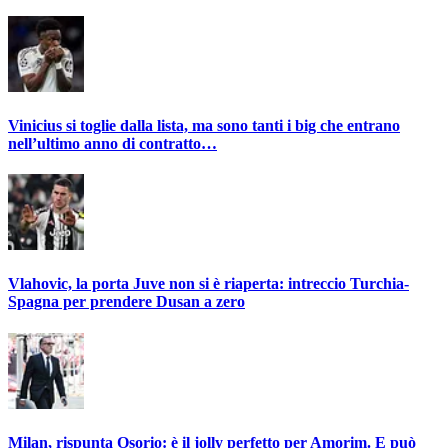
Vinicius si toglie dalla lista, ma sono tanti i big che entrano
nell’ultimo anno di contratto…
Vlahovic, la porta Juve non si è riaperta: intreccio Turchia-
Spagna per prendere Dusan a zero
Milan, rispunta Osorio: è il jolly perfetto per Amorim. E può