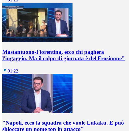
Mastantuono-Fiorentina, ecco chi pagherà
l'ingaggio. Ma il colpo di giornata è del Frosinone"
01:22
"Napoli, ecco la squadra che vuole Lukaku. E può
sbloccare un nome top in attacco"