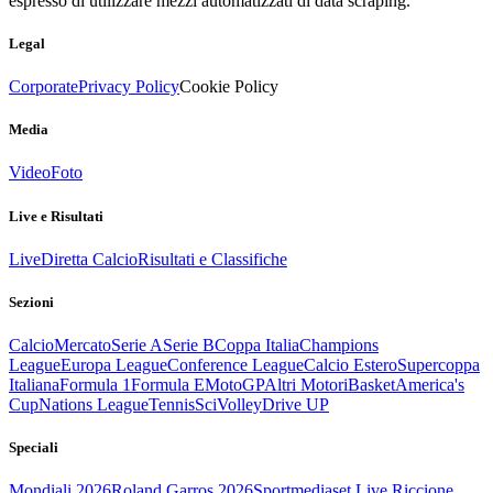
espresso di utilizzare mezzi automatizzati di data scraping.
Legal
Corporate
Privacy Policy
Cookie Policy
Media
Video
Foto
Live e Risultati
Live
Diretta Calcio
Risultati e Classifiche
Sezioni
Calcio
Mercato
Serie A
Serie B
Coppa Italia
Champions
League
Europa League
Conference League
Calcio Estero
Supercoppa
Italiana
Formula 1
Formula E
MotoGP
Altri Motori
Basket
America's
Cup
Nations League
Tennis
Sci
Volley
Drive UP
Speciali
Mondiali 2026
Roland Garros 2026
Sportmediaset Live Riccione