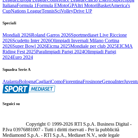
Italiana
Formula 1
Formula E
MotoGP
Altri Motori
Basket
America's
Cup
Nations League
Tennis
Sci
Volley
Drive UP
Speciali
Mondiali 2026
Roland Garros 2026
Sportmediaset Live Riccione
2026
Scudetto Inter 2026
Olimpiadi Invernali Milano Cortina
2026
Super Bowl 2026
Eicma 2025
Mondiale per club 2025
EICMA
Riding Fest 2025
Paralimpiadi Parigi 2024
Olimpiadi Parigi
2024
Euro 2024
Squadra Serie A
Atalanta
Bologna
Cagliari
Como
Fiorentina
Frosinone
Genoa
Inter
Juvent
Seguici su
Copyright © 1999-
2026
RTI S.p.A. Business Digital -
P.Iva 03976881007 - Tutti i diritti riservati - Per la pubblicità
Mediamond S.p.A. - RTI S.p.A., Mediaset N.V., sede legale