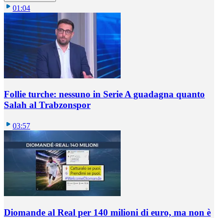
01:04
Follie turche: nessuno in Serie A guadagna quanto
Salah al Trabzonspor
03:57
Diomande al Real per 140 milioni di euro, ma non è