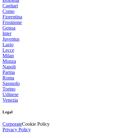
Bologna
Cagliari
Como
Fiorentina
Frosinone
Genoa
Inter
Juventus
Lazio
Lecce
Milan
Monza
Napoli
Parma
Roma
Sassuolo
Torino
Udinese
Venezia
Legal
Corporate
Cookie Policy
Privacy Policy