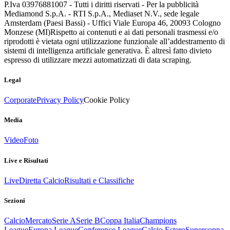
P.Iva 03976881007 - Tutti i diritti riservati - Per la pubblicità
Mediamond S.p.A. - RTI S.p.A., Mediaset N.V., sede legale
Amsterdam (Paesi Bassi) - Uffici Viale Europa 46, 20093 Cologno
Monzese (MI)
Rispetto ai contenuti e ai dati personali trasmessi e/o
riprodotti è vietata ogni utilizzazione funzionale all’addestramento di
sistemi di intelligenza artificiale generativa. È altresì fatto divieto
espresso di utilizzare mezzi automatizzati di data scraping.
Legal
Corporate
Privacy Policy
Cookie Policy
Media
Video
Foto
Live e Risultati
Live
Diretta Calcio
Risultati e Classifiche
Sezioni
Calcio
Mercato
Serie A
Serie B
Coppa Italia
Champions
League
Europa League
Conference League
Calcio Estero
Supercoppa