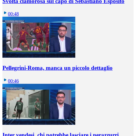
Svolta clamorosa sul capo di Sebastiano Esposito
00:48
Pellegrini-Roma, manca un piccolo dettaglio
00:46
Inter vendesi, chi potrebbe lasciare i nerazzurri