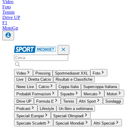
Video
Foto
Tennis
Drive UP
F1
MotoGp
Video
Pressing
Sportmediaset XXL
Foto
Live
Diretta Calcio
Risultati e Classifiche
News Live
Calcio
Coppa Italia
Supercoppa Italiana
Probabili Formazioni
Squadre
Mercato
Motori
Drive UP
Formula E
Tennis
Altri Sport
Sondaggi
Podcast
Lifestyle
Un libro a settimana
Speciali Europei
Speciali Olimpiadi
Speciale Scudetti
Speciali Mondiali
Altri Speciali