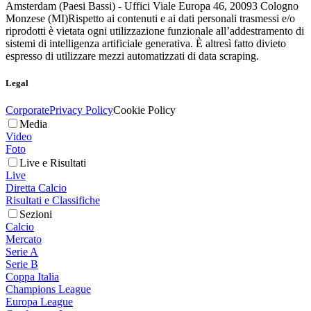
Amsterdam (Paesi Bassi) - Uffici Viale Europa 46, 20093 Cologno
Monzese (MI)
Rispetto ai contenuti e ai dati personali trasmessi e/o
riprodotti è vietata ogni utilizzazione funzionale all’addestramento di
sistemi di intelligenza artificiale generativa. È altresì fatto divieto
espresso di utilizzare mezzi automatizzati di data scraping.
Legal
Corporate
Privacy Policy
Cookie Policy
Media
Video
Foto
Live e Risultati
Live
Diretta Calcio
Risultati e Classifiche
Sezioni
Calcio
Mercato
Serie A
Serie B
Coppa Italia
Champions League
Europa League