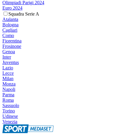
Olimpiadi Parigi 2024
Euro 2024
Squadra Serie A
Atalanta
Bologna
Cagliari
Como
Fiorentina
Frosinone
Genoa
Inter
Juventus
Lazio
Lecce
Milan
Monza
Napoli
Parma
Roma
Sassuolo
Torino
Udinese
Venezia