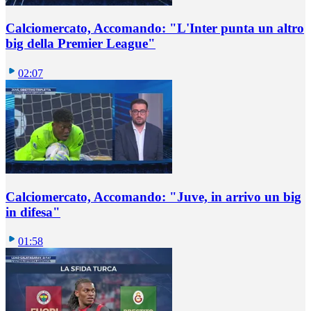
Calciomercato, Accomando: "L'Inter punta un altro
big della Premier League"
02:07
Calciomercato, Accomando: "Juve, in arrivo un big
in difesa"
01:58