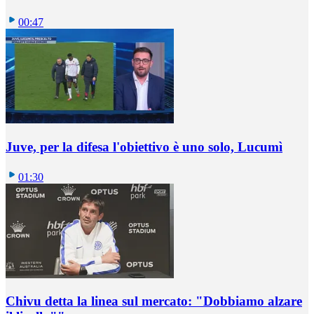
00:47
Juve, per la difesa l'obiettivo è uno solo, Lucumì
01:30
Chivu detta la linea sul mercato: "Dobbiamo alzare