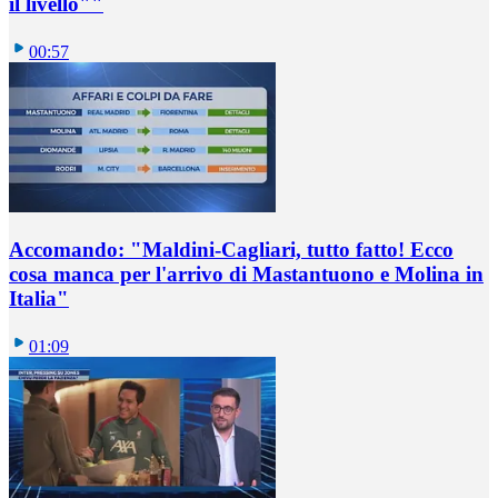
il livello""
00:57
Accomando: "Maldini-Cagliari, tutto fatto! Ecco
cosa manca per l'arrivo di Mastantuono e Molina in
Italia"
01:09