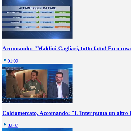
Accomando: "Maldini-Cagliari, tutto fatto! Ecco cosa
01:09
Calciomercato, Accomando: "L'Inter punta un altro 
02:07