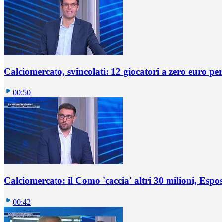
Calciomercato, svincolati: 12 giocatori a zero euro pe
00:50
Calciomercato: il Como 'caccia' altri 30 milioni, Espos
00:42