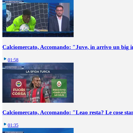
Calciomercato, Accomando: "Juve, in arrivo un big i
01:58
Calciomercato, Accomando: "Leao resta? Le cose st
01:35