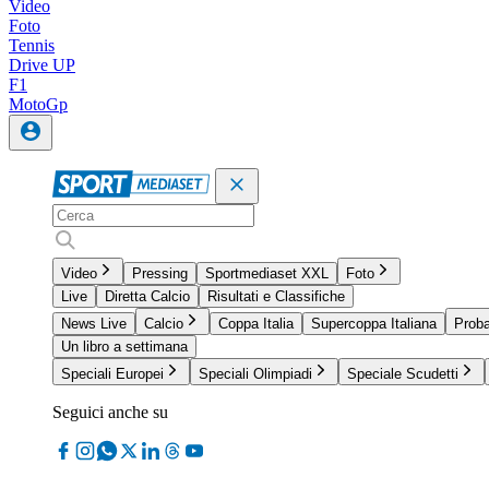
Video
Foto
Tennis
Drive UP
F1
MotoGp
Video
Pressing
Sportmediaset XXL
Foto
Live
Diretta Calcio
Risultati e Classifiche
News Live
Calcio
Coppa Italia
Supercoppa Italiana
Proba
Un libro a settimana
Speciali Europei
Speciali Olimpiadi
Speciale Scudetti
Seguici anche su