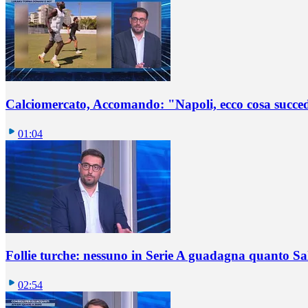
Calciomercato, Accomando: "Napoli, ecco cosa succ
01:04
Follie turche: nessuno in Serie A guadagna quanto S
02:54