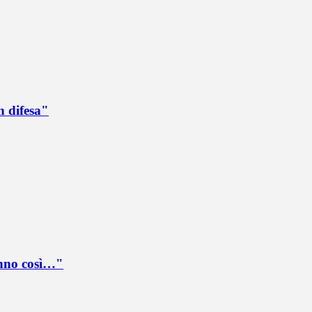
n difesa"
anno così…"