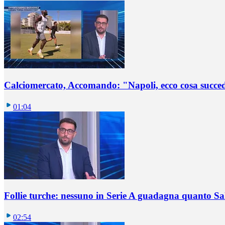
Calciomercato, Accomando: "Napoli, ecco cosa succ
01:04
Follie turche: nessuno in Serie A guadagna quanto S
02:54