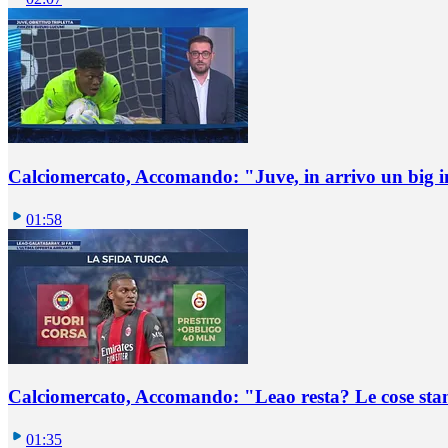
Calciomercato, Accomando: "Juve, in arrivo un big i
01:58
Calciomercato, Accomando: "Leao resta? Le cose st
01:35