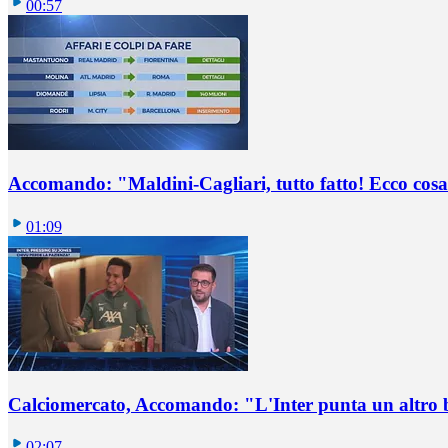
00:57
Accomando: "Maldini-Cagliari, tutto fatto! Ecco cosa
01:09
Calciomercato, Accomando: "L'Inter punta un altro 
02:07