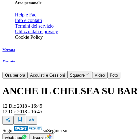
Area personale
Help e Faq
Info e contatti
Termini del servizio
Utilizzo dati e privacy
Cookie Policy
Mercato
Mercato
Ora per ora
Acquisti e Cessioni
Squadre
Video
Foto
ANCHE IL CHELSEA SU BA
12 Dic 2018 - 16:45
12 Dic 2018 - 16:45
Segui
su
Seguici su
whatsapp
discover