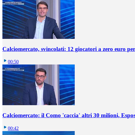
Calciomercato, svincolati: 12 giocatori a zero euro pe
00:50
Calciomercato: il Como 'caccia' altri 30 milioni, Espos
00:42