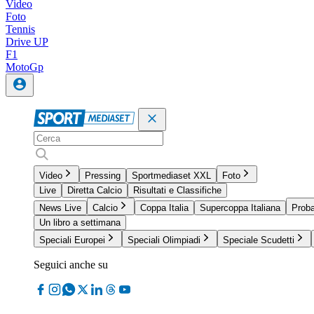
Video
Foto
Tennis
Drive UP
F1
MotoGp
Video
Pressing
Sportmediaset XXL
Foto
Live
Diretta Calcio
Risultati e Classifiche
News Live
Calcio
Coppa Italia
Supercoppa Italiana
Proba
Un libro a settimana
Speciali Europei
Speciali Olimpiadi
Speciale Scudetti
Seguici anche su