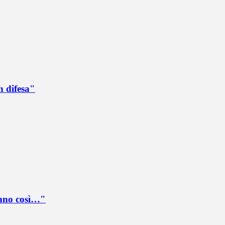
n difesa"
anno così…"