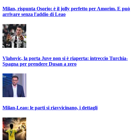
Milan, rispunta Osorio: è il jolly perfetto per Amorim. E può
arrivare senza l'addio di Leao
Vlahovic, la porta Juve non si è riaperta: intreccio Turchia-
Spagna per prendere Dusan a zero
Milan-Leao: le parti si riavvicinano, i dettagli