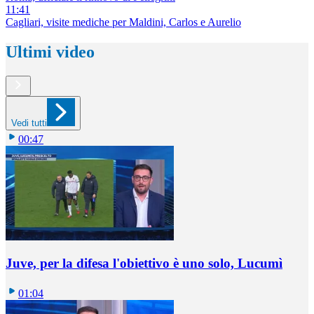
11:41
Cagliari, visite mediche per Maldini, Carlos e Aurelio
Ultimi video
Vedi tutti
00:47
Juve, per la difesa l'obiettivo è uno solo, Lucumì
01:04