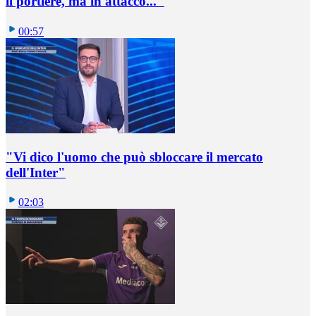
il portiere, ma in attacco..."
00:57
"Vi dico l'uomo che può sbloccare il mercato
dell'Inter"
02:03