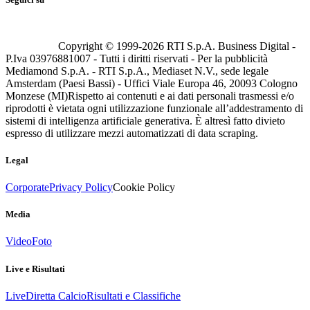
Copyright © 1999-
2026
RTI S.p.A. Business Digital -
P.Iva 03976881007 - Tutti i diritti riservati - Per la pubblicità
Mediamond S.p.A. - RTI S.p.A., Mediaset N.V., sede legale
Amsterdam (Paesi Bassi) - Uffici Viale Europa 46, 20093 Cologno
Monzese (MI)
Rispetto ai contenuti e ai dati personali trasmessi e/o
riprodotti è vietata ogni utilizzazione funzionale all’addestramento di
sistemi di intelligenza artificiale generativa. È altresì fatto divieto
espresso di utilizzare mezzi automatizzati di data scraping.
Legal
Corporate
Privacy Policy
Cookie Policy
Media
Video
Foto
Live e Risultati
Live
Diretta Calcio
Risultati e Classifiche