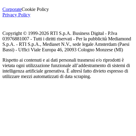
Corporate
Cookie Policy
Privacy Policy
Copyright © 1999-
2026
RTI S.p.A. Business Digital - P.Iva
03976881007 - Tutti i diritti riservati - Per la pubblicità Mediamond
S.p.A. - RTI S.p.A., Mediaset N.V., sede legale Amsterdam (Paesi
Bassi) - Uffici Viale Europa 46, 20093 Cologno Monzese (MI)
Rispetto ai contenuti e ai dati personali trasmessi e/o riprodotti è
vietata ogni utilizzazione funzionale all’addestramento di sistemi di
intelligenza artificiale generativa. È altresì fatto divieto espresso di
utilizzare mezzi automatizzati di data scraping.