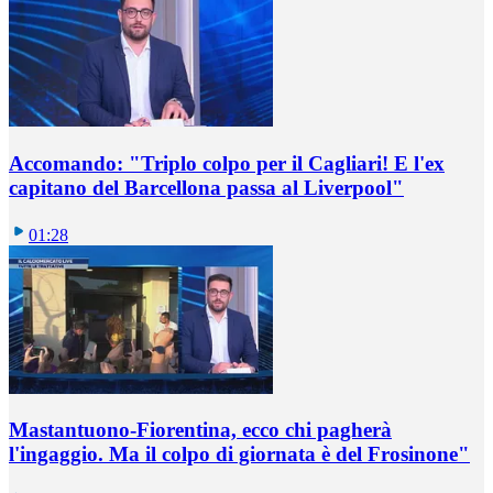
Accomando: "Triplo colpo per il Cagliari! E l'ex
capitano del Barcellona passa al Liverpool"
01:28
Mastantuono-Fiorentina, ecco chi pagherà
l'ingaggio. Ma il colpo di giornata è del Frosinone"