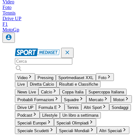
Video
Foto
Tennis
Drive UP
F1
MotoGp
Video
Pressing
Sportmediaset XXL
Foto
Live
Diretta Calcio
Risultati e Classifiche
News Live
Calcio
Coppa Italia
Supercoppa Italiana
Probabili Formazioni
Squadre
Mercato
Motori
Drive UP
Formula E
Tennis
Altri Sport
Sondaggi
Podcast
Lifestyle
Un libro a settimana
Speciali Europei
Speciali Olimpiadi
Speciale Scudetti
Speciali Mondiali
Altri Speciali