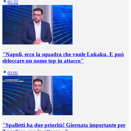
01:22
"Napoli, ecco la squadra che vuole Lukaku. E può
sbloccare un nome top in attacco"
01:01
"Spalletti ha due priorità! Giornata importante per