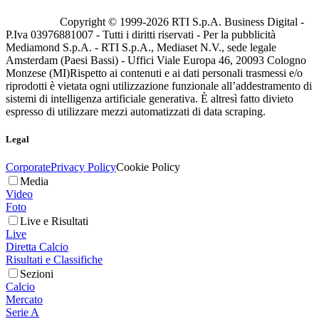
Copyright © 1999-
2026
RTI S.p.A. Business Digital -
P.Iva 03976881007 - Tutti i diritti riservati - Per la pubblicità
Mediamond S.p.A. - RTI S.p.A., Mediaset N.V., sede legale
Amsterdam (Paesi Bassi) - Uffici Viale Europa 46, 20093 Cologno
Monzese (MI)
Rispetto ai contenuti e ai dati personali trasmessi e/o
riprodotti è vietata ogni utilizzazione funzionale all’addestramento di
sistemi di intelligenza artificiale generativa. È altresì fatto divieto
espresso di utilizzare mezzi automatizzati di data scraping.
Legal
Corporate
Privacy Policy
Cookie Policy
Media
Video
Foto
Live e Risultati
Live
Diretta Calcio
Risultati e Classifiche
Sezioni
Calcio
Mercato
Serie A