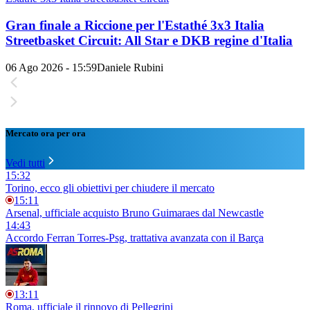
Gran finale a Riccione per l'Estathé 3x3 Italia
Streetbasket Circuit: All Star e DKB regine d'Italia
06 Ago 2026 - 15:59
Daniele Rubini
Mercato ora per ora
Vedi tutti
15:32
Torino, ecco gli obiettivi per chiudere il mercato
15:11
Arsenal, ufficiale acquisto Bruno Guimaraes dal Newcastle
14:43
Accordo Ferran Torres-Psg, trattativa avanzata con il Barça
13:11
Roma, ufficiale il rinnovo di Pellegrini