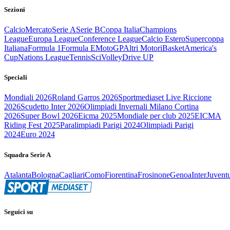
Sezioni
Calcio
Mercato
Serie A
Serie B
Coppa Italia
Champions
League
Europa League
Conference League
Calcio Estero
Supercoppa
Italiana
Formula 1
Formula E
MotoGP
Altri Motori
Basket
America's
Cup
Nations League
Tennis
Sci
Volley
Drive UP
Speciali
Mondiali 2026
Roland Garros 2026
Sportmediaset Live Riccione
2026
Scudetto Inter 2026
Olimpiadi Invernali Milano Cortina
2026
Super Bowl 2026
Eicma 2025
Mondiale per club 2025
EICMA
Riding Fest 2025
Paralimpiadi Parigi 2024
Olimpiadi Parigi
2024
Euro 2024
Squadra Serie A
Atalanta
Bologna
Cagliari
Como
Fiorentina
Frosinone
Genoa
Inter
Juvent
Seguici su