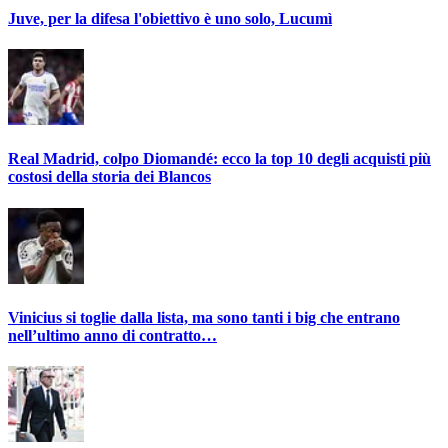
Juve, per la difesa l'obiettivo è uno solo, Lucumì
Real Madrid, colpo Diomandé: ecco la top 10 degli acquisti più
costosi della storia dei Blancos
Vinicius si toglie dalla lista, ma sono tanti i big che entrano
nell’ultimo anno di contratto…