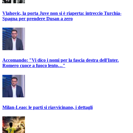
Vlahovic, la porta Juve non si è riaperta: intreccio Turchia-
Spagna per prendere Dusan a zero
Accomando: "Vi dico i nomi per la fascia destra dell'Inter.
Romero cuoce a fuoco lento…"
Milan-Leao: le parti si riavvicinano, i dettagli