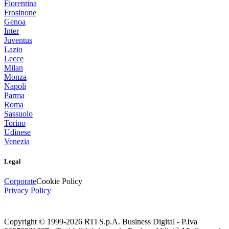
Fiorentina
Frosinone
Genoa
Inter
Juventus
Lazio
Lecce
Milan
Monza
Napoli
Parma
Roma
Sassuolo
Torino
Udinese
Venezia
Legal
Corporate
Cookie Policy
Privacy Policy
Copyright © 1999-
2026
RTI S.p.A. Business Digital - P.Iva