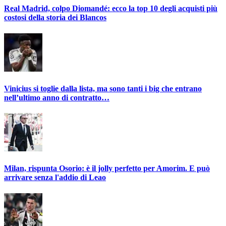
Real Madrid, colpo Diomandé: ecco la top 10 degli acquisti più
costosi della storia dei Blancos
Vinicius si toglie dalla lista, ma sono tanti i big che entrano
nell’ultimo anno di contratto…
Milan, rispunta Osorio: è il jolly perfetto per Amorim. E può
arrivare senza l'addio di Leao