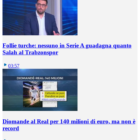
Follie turche: nessuno in Serie A guadagna quanto
Salah al Trabzonspor
03:57
Diomande al Real per 140 milioni di euro, ma non è
record