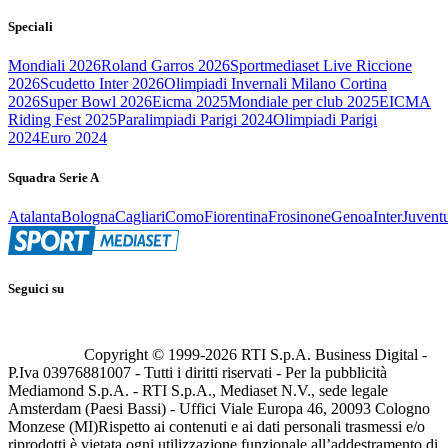
Speciali
Mondiali 2026
Roland Garros 2026
Sportmediaset Live Riccione
2026
Scudetto Inter 2026
Olimpiadi Invernali Milano Cortina
2026
Super Bowl 2026
Eicma 2025
Mondiale per club 2025
EICMA
Riding Fest 2025
Paralimpiadi Parigi 2024
Olimpiadi Parigi
2024
Euro 2024
Squadra Serie A
Atalanta
Bologna
Cagliari
Como
Fiorentina
Frosinone
Genoa
Inter
Juvent
Seguici su
Copyright © 1999-
2026
RTI S.p.A. Business Digital -
P.Iva 03976881007 - Tutti i diritti riservati - Per la pubblicità
Mediamond S.p.A. - RTI S.p.A., Mediaset N.V., sede legale
Amsterdam (Paesi Bassi) - Uffici Viale Europa 46, 20093 Cologno
Monzese (MI)
Rispetto ai contenuti e ai dati personali trasmessi e/o
riprodotti è vietata ogni utilizzazione funzionale all’addestramento di