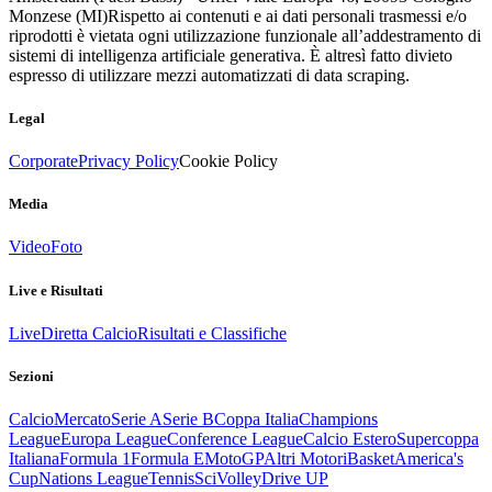
Monzese (MI)
Rispetto ai contenuti e ai dati personali trasmessi e/o
riprodotti è vietata ogni utilizzazione funzionale all’addestramento di
sistemi di intelligenza artificiale generativa. È altresì fatto divieto
espresso di utilizzare mezzi automatizzati di data scraping.
Legal
Corporate
Privacy Policy
Cookie Policy
Media
Video
Foto
Live e Risultati
Live
Diretta Calcio
Risultati e Classifiche
Sezioni
Calcio
Mercato
Serie A
Serie B
Coppa Italia
Champions
League
Europa League
Conference League
Calcio Estero
Supercoppa
Italiana
Formula 1
Formula E
MotoGP
Altri Motori
Basket
America's
Cup
Nations League
Tennis
Sci
Volley
Drive UP