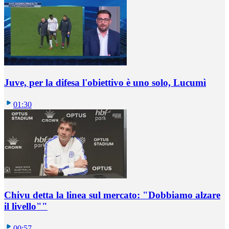
Juve, per la difesa l'obiettivo è uno solo, Lucumì
01:30
Chivu detta la linea sul mercato: "Dobbiamo alzare
il livello""
00:57