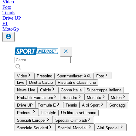
Video
Foto
Tennis
Drive UP
F1
MotoGp
Video
Pressing
Sportmediaset XXL
Foto
Live
Diretta Calcio
Risultati e Classifiche
News Live
Calcio
Coppa Italia
Supercoppa Italiana
Probabili Formazioni
Squadre
Mercato
Motori
Drive UP
Formula E
Tennis
Altri Sport
Sondaggi
Podcast
Lifestyle
Un libro a settimana
Speciali Europei
Speciali Olimpiadi
Speciale Scudetti
Speciali Mondiali
Altri Speciali