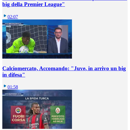
big della Premier League"
02:07
Calciomercato, Accomando: "Juve, in arrivo un big
in difesa"
01:58