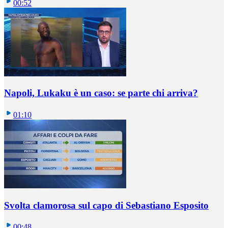
00:52
Napoli, Lukaku è un caso: se parte chi arriva?
01:10
Svolta clamorosa sul capo di Sebastiano Esposito
00:48