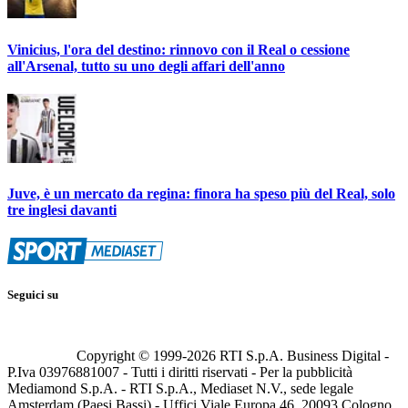
Vinicius, l'ora del destino: rinnovo con il Real o cessione
all'Arsenal, tutto su uno degli affari dell'anno
Juve, è un mercato da regina: finora ha speso più del Real, solo
tre inglesi davanti
Seguici su
Copyright © 1999-
2026
RTI S.p.A. Business Digital -
P.Iva 03976881007 - Tutti i diritti riservati - Per la pubblicità
Mediamond S.p.A. - RTI S.p.A., Mediaset N.V., sede legale
Amsterdam (Paesi Bassi) - Uffici Viale Europa 46, 20093 Cologno