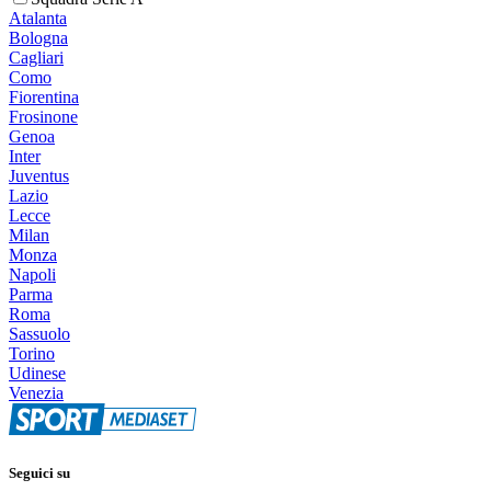
Atalanta
Bologna
Cagliari
Como
Fiorentina
Frosinone
Genoa
Inter
Juventus
Lazio
Lecce
Milan
Monza
Napoli
Parma
Roma
Sassuolo
Torino
Udinese
Venezia
Seguici su