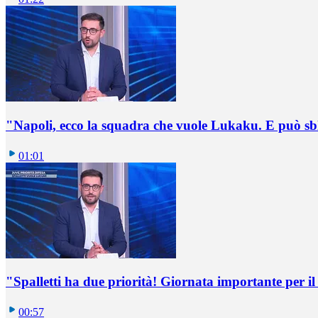
"Napoli, ecco la squadra che vuole Lukaku. E può sb
01:01
"Spalletti ha due priorità! Giornata importante per il 
00:57