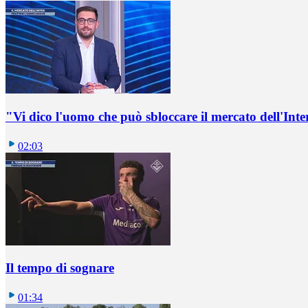
"Vi dico l'uomo che può sbloccare il mercato dell'Inte
02:03
Il tempo di sognare
01:34