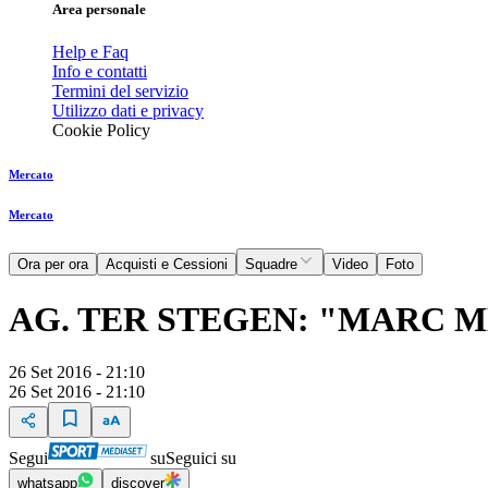
Area personale
Help e Faq
Info e contatti
Termini del servizio
Utilizzo dati e privacy
Cookie Policy
Mercato
Mercato
Ora per ora
Acquisti e Cessioni
Squadre
Video
Foto
AG. TER STEGEN: "MARC 
26 Set 2016 - 21:10
26 Set 2016 - 21:10
Segui
su
Seguici su
whatsapp
discover