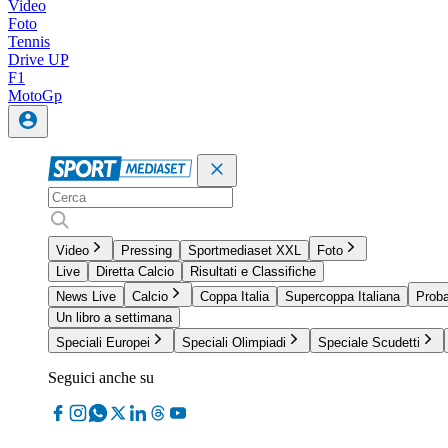
Video
Foto
Tennis
Drive UP
F1
MotoGp
Video
Pressing
Sportmediaset XXL
Foto
Live
Diretta Calcio
Risultati e Classifiche
News Live
Calcio
Coppa Italia
Supercoppa Italiana
Proba
Un libro a settimana
Speciali Europei
Speciali Olimpiadi
Speciale Scudetti
Seguici anche su