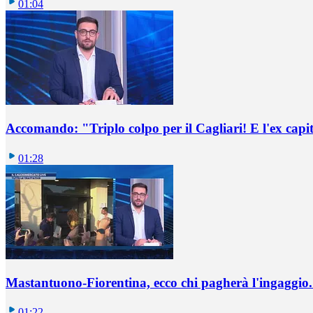
01:04
Accomando: "Triplo colpo per il Cagliari! E l'ex capi
01:28
Mastantuono-Fiorentina, ecco chi pagherà l'ingaggio. 
01:22