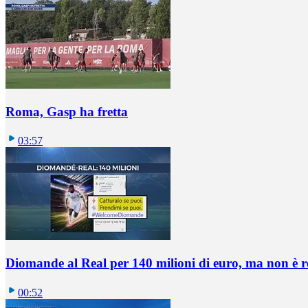
Roma, Gasp ha fretta
03:57
Diomande al Real per 140 milioni di euro, ma non è 
00:52