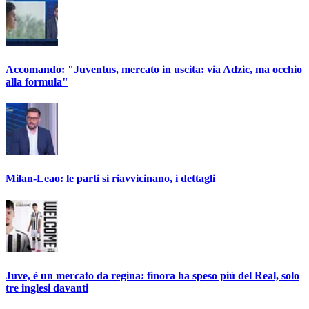
Accomando: "Juventus, mercato in uscita: via Adzic, ma occhio
alla formula"
Milan-Leao: le parti si riavvicinano, i dettagli
Juve, è un mercato da regina: finora ha speso più del Real, solo
tre inglesi davanti