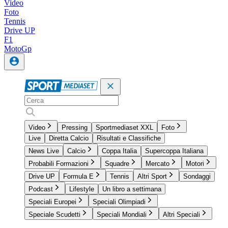
Video
Foto
Tennis
Drive UP
F1
MotoGp
Video
Pressing
Sportmediaset XXL
Foto
Live
Diretta Calcio
Risultati e Classifiche
News Live
Calcio
Coppa Italia
Supercoppa Italiana
Probabili Formazioni
Squadre
Mercato
Motori
Drive UP
Formula E
Tennis
Altri Sport
Sondaggi
Podcast
Lifestyle
Un libro a settimana
Speciali Europei
Speciali Olimpiadi
Speciale Scudetti
Speciali Mondiali
Altri Speciali