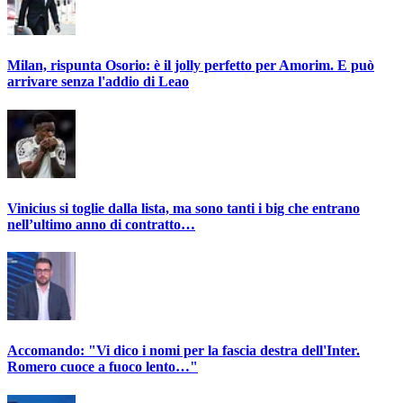
Milan, rispunta Osorio: è il jolly perfetto per Amorim. E può
arrivare senza l'addio di Leao
Vinicius si toglie dalla lista, ma sono tanti i big che entrano
nell’ultimo anno di contratto…
Accomando: "Vi dico i nomi per la fascia destra dell'Inter.
Romero cuoce a fuoco lento…"