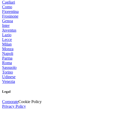
Cagliari
Como
Fiorentina
Frosinone
Genoa
Inter
Juventus
Lazio
Lecce
Milan
Monza
Napoli
Parma
Roma
Sassuolo
Torino
Udinese
Venezia
Legal
Corporate
Cookie Policy
Privacy Policy