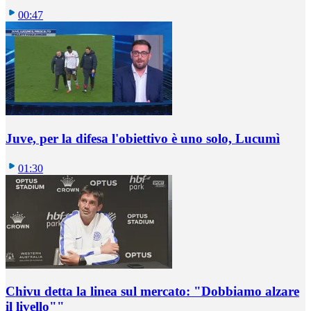
00:47
Juve, per la difesa l'obiettivo è uno solo, Lucumì
01:30
Chivu detta la linea sul mercato: "Dobbiamo alzare
il livello""