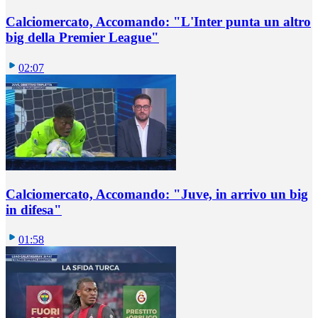
Calciomercato, Accomando: "L'Inter punta un altro
big della Premier League"
02:07
Calciomercato, Accomando: "Juve, in arrivo un big
in difesa"
01:58