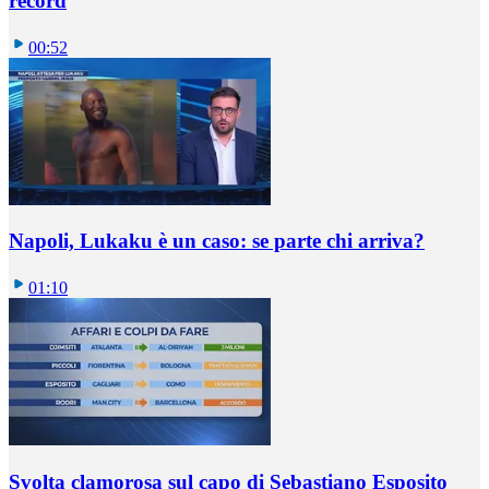
record
00:52
Napoli, Lukaku è un caso: se parte chi arriva?
01:10
Svolta clamorosa sul capo di Sebastiano Esposito