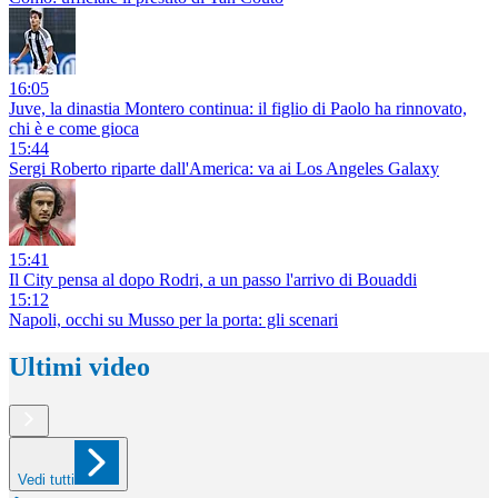
16:05
Juve, la dinastia Montero continua: il figlio di Paolo ha rinnovato,
chi è e come gioca
15:44
Sergi Roberto riparte dall'America: va ai Los Angeles Galaxy
15:41
Il City pensa al dopo Rodri, a un passo l'arrivo di Bouaddi
15:12
Napoli, occhi su Musso per la porta: gli scenari
Ultimi video
Vedi tutti