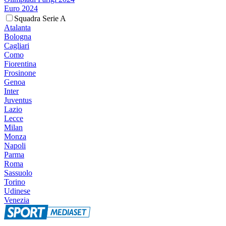
Euro 2024
Squadra Serie A
Atalanta
Bologna
Cagliari
Como
Fiorentina
Frosinone
Genoa
Inter
Juventus
Lazio
Lecce
Milan
Monza
Napoli
Parma
Roma
Sassuolo
Torino
Udinese
Venezia