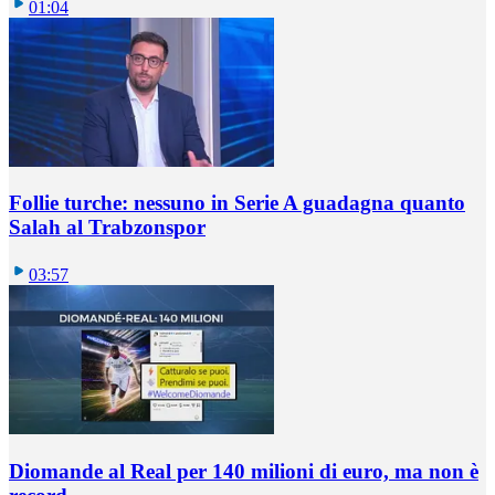
01:04
Follie turche: nessuno in Serie A guadagna quanto
Salah al Trabzonspor
03:57
Diomande al Real per 140 milioni di euro, ma non è