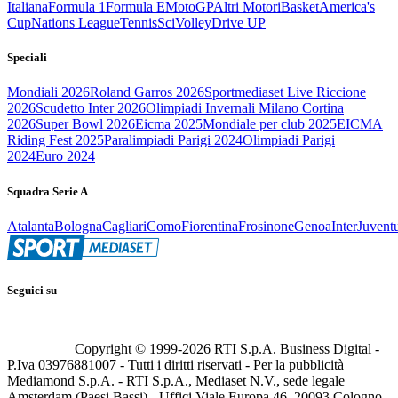
Italiana
Formula 1
Formula E
MotoGP
Altri Motori
Basket
America's
Cup
Nations League
Tennis
Sci
Volley
Drive UP
Speciali
Mondiali 2026
Roland Garros 2026
Sportmediaset Live Riccione
2026
Scudetto Inter 2026
Olimpiadi Invernali Milano Cortina
2026
Super Bowl 2026
Eicma 2025
Mondiale per club 2025
EICMA
Riding Fest 2025
Paralimpiadi Parigi 2024
Olimpiadi Parigi
2024
Euro 2024
Squadra Serie A
Atalanta
Bologna
Cagliari
Como
Fiorentina
Frosinone
Genoa
Inter
Juvent
Seguici su
Copyright © 1999-
2026
RTI S.p.A. Business Digital -
P.Iva 03976881007 - Tutti i diritti riservati - Per la pubblicità
Mediamond S.p.A. - RTI S.p.A., Mediaset N.V., sede legale
Amsterdam (Paesi Bassi) - Uffici Viale Europa 46, 20093 Cologno