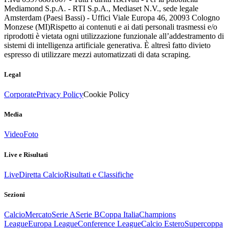
Mediamond S.p.A. - RTI S.p.A., Mediaset N.V., sede legale
Amsterdam (Paesi Bassi) - Uffici Viale Europa 46, 20093 Cologno
Monzese (MI)
Rispetto ai contenuti e ai dati personali trasmessi e/o
riprodotti è vietata ogni utilizzazione funzionale all’addestramento di
sistemi di intelligenza artificiale generativa. È altresì fatto divieto
espresso di utilizzare mezzi automatizzati di data scraping.
Legal
Corporate
Privacy Policy
Cookie Policy
Media
Video
Foto
Live e Risultati
Live
Diretta Calcio
Risultati e Classifiche
Sezioni
Calcio
Mercato
Serie A
Serie B
Coppa Italia
Champions
League
Europa League
Conference League
Calcio Estero
Supercoppa