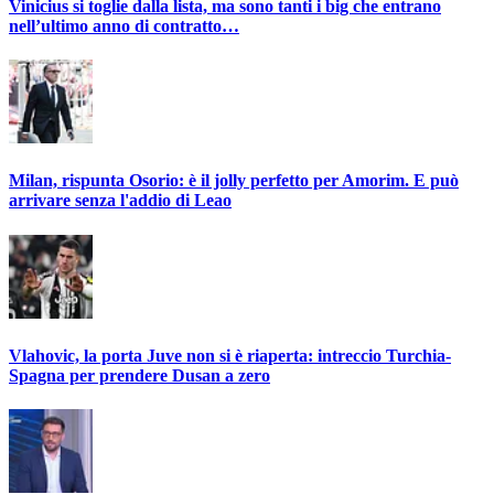
Vinicius si toglie dalla lista, ma sono tanti i big che entrano
nell’ultimo anno di contratto…
Milan, rispunta Osorio: è il jolly perfetto per Amorim. E può
arrivare senza l'addio di Leao
Vlahovic, la porta Juve non si è riaperta: intreccio Turchia-
Spagna per prendere Dusan a zero