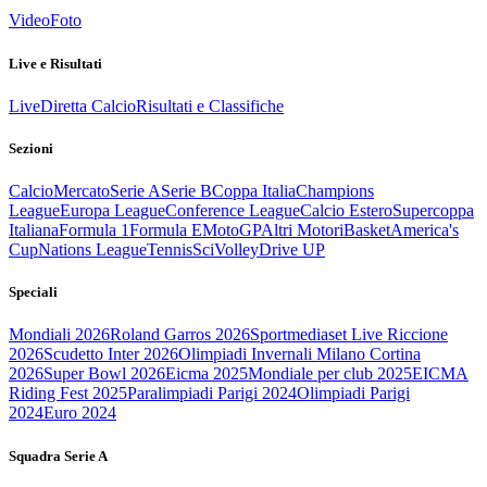
Video
Foto
Live e Risultati
Live
Diretta Calcio
Risultati e Classifiche
Sezioni
Calcio
Mercato
Serie A
Serie B
Coppa Italia
Champions
League
Europa League
Conference League
Calcio Estero
Supercoppa
Italiana
Formula 1
Formula E
MotoGP
Altri Motori
Basket
America's
Cup
Nations League
Tennis
Sci
Volley
Drive UP
Speciali
Mondiali 2026
Roland Garros 2026
Sportmediaset Live Riccione
2026
Scudetto Inter 2026
Olimpiadi Invernali Milano Cortina
2026
Super Bowl 2026
Eicma 2025
Mondiale per club 2025
EICMA
Riding Fest 2025
Paralimpiadi Parigi 2024
Olimpiadi Parigi
2024
Euro 2024
Squadra Serie A