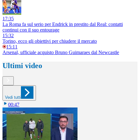
17:35
La Roma fa sul serio per Endrick in prestito dal Real: contatti
continui con il suo entourage
15:32
Torino, ecco gli obiettivi per chiudere il mercato
15:11
Arsenal, ufficiale acquisto Bruno Guimaraes dal Newcastle
Ultimi video
Vedi tutti
00:47