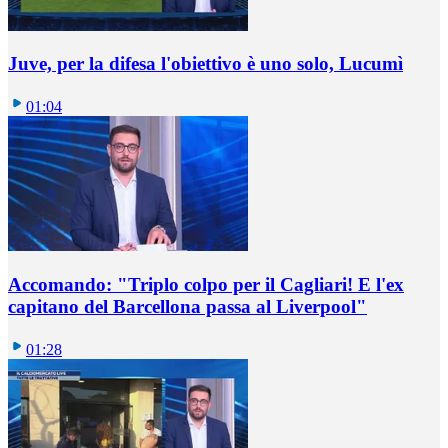
Juve, per la difesa l'obiettivo è uno solo, Lucumì
01:04
Accomando: "Triplo colpo per il Cagliari! E l'ex
capitano del Barcellona passa al Liverpool"
01:28