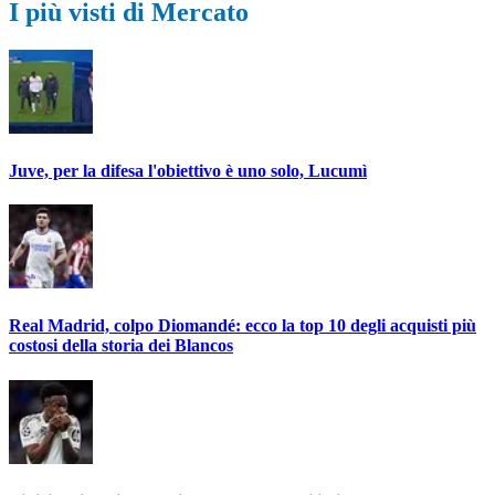
I più visti di Mercato
Juve, per la difesa l'obiettivo è uno solo, Lucumì
Real Madrid, colpo Diomandé: ecco la top 10 degli acquisti più
costosi della storia dei Blancos