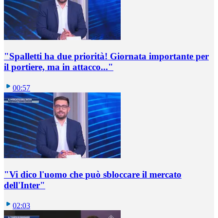
"Spalletti ha due priorità! Giornata importante per
il portiere, ma in attacco..."
00:57
"Vi dico l'uomo che può sbloccare il mercato
dell'Inter"
02:03