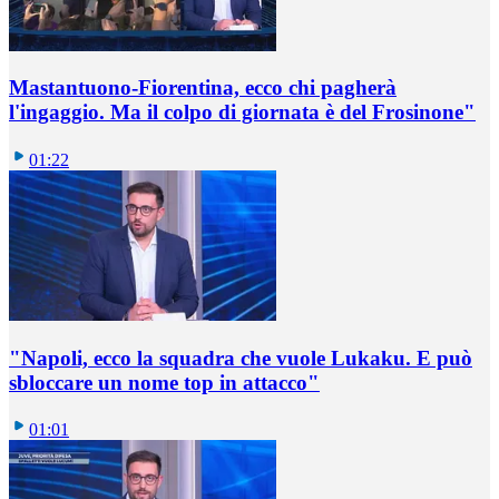
Mastantuono-Fiorentina, ecco chi pagherà
l'ingaggio. Ma il colpo di giornata è del Frosinone"
01:22
"Napoli, ecco la squadra che vuole Lukaku. E può
sbloccare un nome top in attacco"
01:01