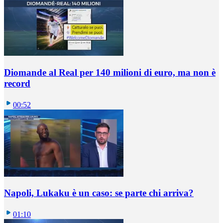
Diomande al Real per 140 milioni di euro, ma non è
record
00:52
Napoli, Lukaku è un caso: se parte chi arriva?
01:10