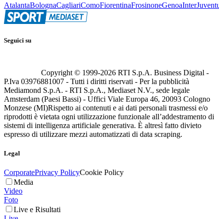
Atalanta
Bologna
Cagliari
Como
Fiorentina
Frosinone
Genoa
Inter
Juvent
Seguici su
Copyright © 1999-
2026
RTI S.p.A. Business Digital -
P.Iva 03976881007 - Tutti i diritti riservati - Per la pubblicità
Mediamond S.p.A. - RTI S.p.A., Mediaset N.V., sede legale
Amsterdam (Paesi Bassi) - Uffici Viale Europa 46, 20093 Cologno
Monzese (MI)
Rispetto ai contenuti e ai dati personali trasmessi e/o
riprodotti è vietata ogni utilizzazione funzionale all’addestramento di
sistemi di intelligenza artificiale generativa. È altresì fatto divieto
espresso di utilizzare mezzi automatizzati di data scraping.
Legal
Corporate
Privacy Policy
Cookie Policy
Media
Video
Foto
Live e Risultati
Live