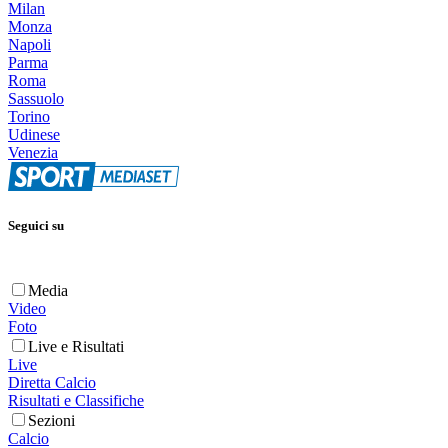
Milan
Monza
Napoli
Parma
Roma
Sassuolo
Torino
Udinese
Venezia
Seguici su
Media
Video
Foto
Live e Risultati
Live
Diretta Calcio
Risultati e Classifiche
Sezioni
Calcio