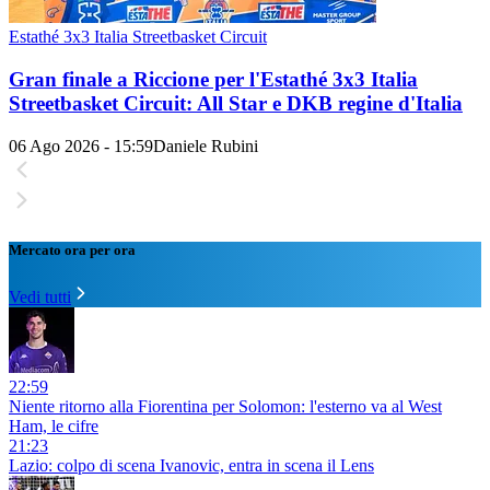
Estathé 3x3 Italia Streetbasket Circuit
Gran finale a Riccione per l'Estathé 3x3 Italia
Streetbasket Circuit: All Star e DKB regine d'Italia
06 Ago 2026 - 15:59
Daniele Rubini
Mercato ora per ora
Vedi tutti
22:59
Niente ritorno alla Fiorentina per Solomon: l'esterno va al West
Ham, le cifre
21:23
Lazio: colpo di scena Ivanovic, entra in scena il Lens