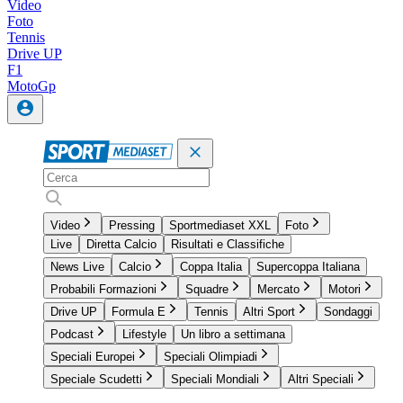
Video
Foto
Tennis
Drive UP
F1
MotoGp
Video
Pressing
Sportmediaset XXL
Foto
Live
Diretta Calcio
Risultati e Classifiche
News Live
Calcio
Coppa Italia
Supercoppa Italiana
Probabili Formazioni
Squadre
Mercato
Motori
Drive UP
Formula E
Tennis
Altri Sport
Sondaggi
Podcast
Lifestyle
Un libro a settimana
Speciali Europei
Speciali Olimpiadi
Speciale Scudetti
Speciali Mondiali
Altri Speciali