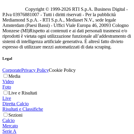
Copyright © 1999-
2026
RTI S.p.A. Business Digital -
P.Iva 03976881007 - Tutti i diritti riservati - Per la pubblicità
Mediamond S.p.A. - RTI S.p.A., Mediaset N.V., sede legale
Amsterdam (Paesi Bassi) - Uffici Viale Europa 46, 20093 Cologno
Monzese (MI)
Rispetto ai contenuti e ai dati personali trasmessi e/o
riprodotti è vietata ogni utilizzazione funzionale all’addestramento di
sistemi di intelligenza artificiale generativa. È altresì fatto divieto
espresso di utilizzare mezzi automatizzati di data scraping.
Legal
Corporate
Privacy Policy
Cookie Policy
Media
Video
Foto
Live e Risultati
Live
Diretta Calcio
Risultati e Classifiche
Sezioni
Calcio
Mercato
Serie A