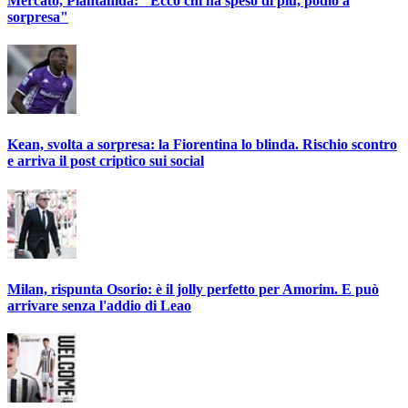
Mercato, Piantanida: "Ecco chi ha speso di più, podio a
sorpresa"
Kean, svolta a sorpresa: la Fiorentina lo blinda. Rischio scontro
e arriva il post criptico sui social
Milan, rispunta Osorio: è il jolly perfetto per Amorim. E può
arrivare senza l'addio di Leao