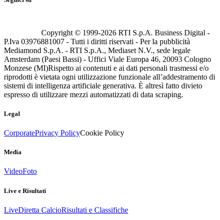
Copyright © 1999-
2026
RTI S.p.A. Business Digital -
P.Iva 03976881007 - Tutti i diritti riservati - Per la pubblicità
Mediamond S.p.A. - RTI S.p.A., Mediaset N.V., sede legale
Amsterdam (Paesi Bassi) - Uffici Viale Europa 46, 20093 Cologno
Monzese (MI)
Rispetto ai contenuti e ai dati personali trasmessi e/o
riprodotti è vietata ogni utilizzazione funzionale all’addestramento di
sistemi di intelligenza artificiale generativa. È altresì fatto divieto
espresso di utilizzare mezzi automatizzati di data scraping.
Legal
Corporate
Privacy Policy
Cookie Policy
Media
Video
Foto
Live e Risultati
Live
Diretta Calcio
Risultati e Classifiche