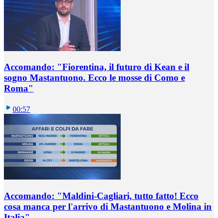
Accomando: "Fiorentina, il futuro di Kean e il
sogno Mastantuono. Ecco le mosse di Como e
Roma"
00:57
Accomando: "Maldini-Cagliari, tutto fatto! Ecco
cosa manca per l'arrivo di Mastantuono e Molina in
Italia"