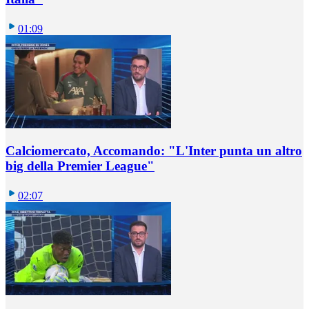
01:09
Calciomercato, Accomando: "L'Inter punta un altro
big della Premier League"
02:07