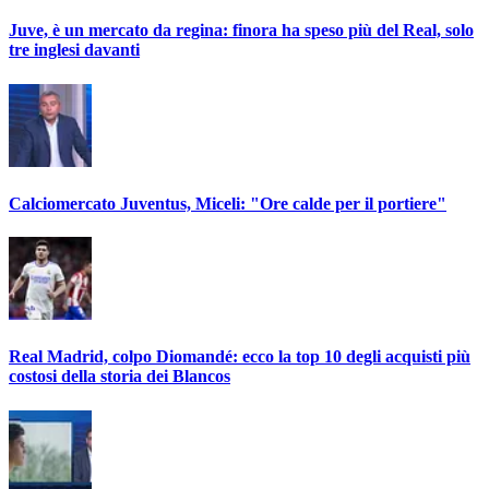
Juve, è un mercato da regina: finora ha speso più del Real, solo
tre inglesi davanti
Calciomercato Juventus, Miceli: "Ore calde per il portiere"
Real Madrid, colpo Diomandé: ecco la top 10 degli acquisti più
costosi della storia dei Blancos