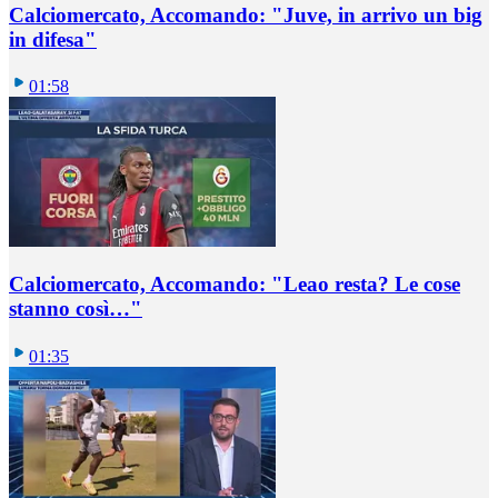
Calciomercato, Accomando: "Juve, in arrivo un big
in difesa"
01:58
Calciomercato, Accomando: "Leao resta? Le cose
stanno così…"
01:35