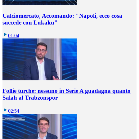
Calciomercato, Accomando: "Napoli, ecco cosa
succede con Lukaku"
01:04
Follie turche: nessuno in Serie A guadagna quanto
Salah al Trabzonspor
02:54