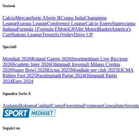
Sezioni
Calcio
Mercato
Serie A
Serie B
Coppa Italia
Champions
League
Europa League
Conference League
Calcio Estero
Supercoppa
Italiana
Formula 1
Formula E
MotoGP
Altri Motori
Basket
America's
Cup
Nations League
Tennis
Sci
Volley
Drive UP
Speciali
Mondiali 2026
Roland Garros 2026
Sportmediaset Live Riccione
2026
Scudetto Inter 2026
Olimpiadi Invernali Milano Cortina
2026
Super Bowl 2026
Eicma 2025
Mondiale per club 2025
EICMA
Riding Fest 2025
Paralimpiadi Parigi 2024
Olimpiadi Parigi
2024
Euro 2024
Squadra Serie A
Atalanta
Bologna
Cagliari
Como
Fiorentina
Frosinone
Genoa
Inter
Juvent
Seguici su