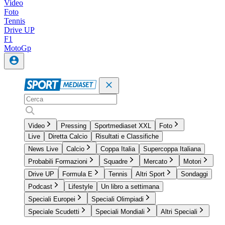
Video
Foto
Tennis
Drive UP
F1
MotoGp
Video
Pressing
Sportmediaset XXL
Foto
Live
Diretta Calcio
Risultati e Classifiche
News Live
Calcio
Coppa Italia
Supercoppa Italiana
Probabili Formazioni
Squadre
Mercato
Motori
Drive UP
Formula E
Tennis
Altri Sport
Sondaggi
Podcast
Lifestyle
Un libro a settimana
Speciali Europei
Speciali Olimpiadi
Speciale Scudetti
Speciali Mondiali
Altri Speciali