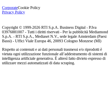
Corporate
Cookie Policy
Privacy Policy
Copyright © 1999-
2026
RTI S.p.A. Business Digital - P.Iva
03976881007 - Tutti i diritti riservati - Per la pubblicità Mediamond
S.p.A. - RTI S.p.A., Mediaset N.V., sede legale Amsterdam (Paesi
Bassi) - Uffici Viale Europa 46, 20093 Cologno Monzese (MI)
Rispetto ai contenuti e ai dati personali trasmessi e/o riprodotti è
vietata ogni utilizzazione funzionale all’addestramento di sistemi di
intelligenza artificiale generativa. È altresì fatto divieto espresso di
utilizzare mezzi automatizzati di data scraping.