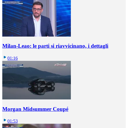
Milan-Leao: le parti si riavvicinano, i dettagli
01:16
Morgan Midsummer Coupé
01:53