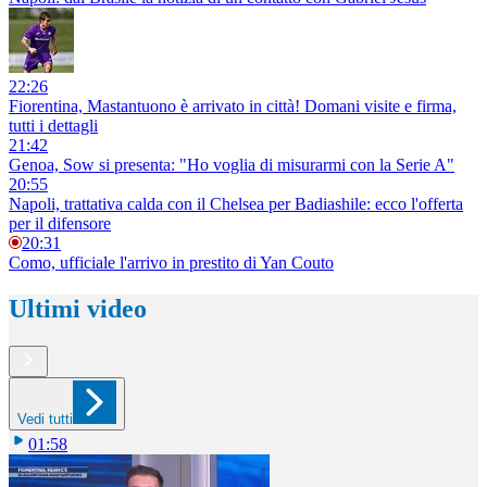
22:26
Fiorentina, Mastantuono è arrivato in città! Domani visite e firma,
tutti i dettagli
21:42
Genoa, Sow si presenta: "Ho voglia di misurarmi con la Serie A"
20:55
Napoli, trattativa calda con il Chelsea per Badiashile: ecco l'offerta
per il difensore
20:31
Como, ufficiale l'arrivo in prestito di Yan Couto
Ultimi video
Vedi tutti
01:58