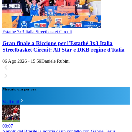
Estathé 3x3 Italia Streetbasket Circuit
Gran finale a Riccione per l'Estathé 3x3 Italia
Streetbasket Circuit: All Star e DKB regine d'Italia
06 Ago 2026 - 15:59
Daniele Rubini
Mercato ora per ora
Vedi tutti
00:07
Napoli: dal Brasile la notizia di un contatto con Gabriel Jesus