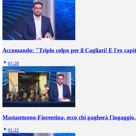
Accomando: "Triplo colpo per il Cagliari! E l'ex capi
01:28
Mastantuono-Fiorentina, ecco chi pagherà l'ingaggio. 
01:22