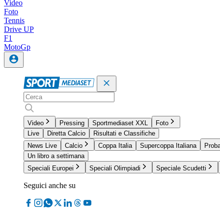
Video
Foto
Tennis
Drive UP
F1
MotoGp
Video
Pressing
Sportmediaset XXL
Foto
Live
Diretta Calcio
Risultati e Classifiche
News Live
Calcio
Coppa Italia
Supercoppa Italiana
Proba
Un libro a settimana
Speciali Europei
Speciali Olimpiadi
Speciale Scudetti
Seguici anche su