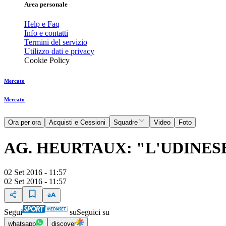
Area personale
Help e Faq
Info e contatti
Termini del servizio
Utilizzo dati e privacy
Cookie Policy
Mercato
Mercato
Ora per ora
Acquisti e Cessioni
Squadre
Video
Foto
AG. HEURTAUX: "L'UDINE
02 Set 2016 - 11:57
02 Set 2016 - 11:57
Segui
su
Seguici su
whatsapp
discover