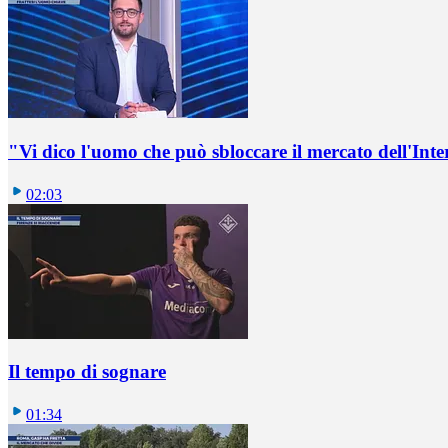
"Vi dico l'uomo che può sbloccare il mercato dell'Inte
02:03
Il tempo di sognare
01:34