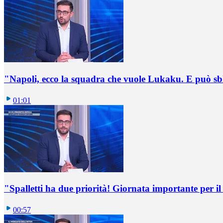
"Napoli, ecco la squadra che vuole Lukaku. E può sb
01:01
"Spalletti ha due priorità! Giornata importante per il 
00:57