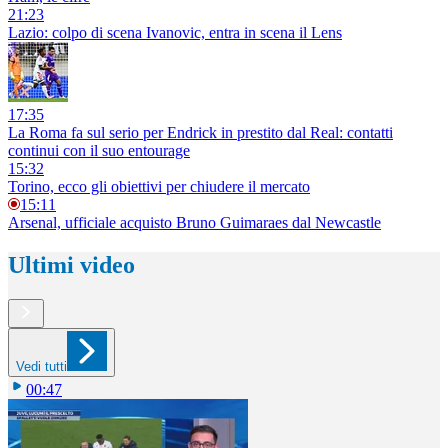
21:23
Lazio: colpo di scena Ivanovic, entra in scena il Lens
17:35
La Roma fa sul serio per Endrick in prestito dal Real: contatti
continui con il suo entourage
15:32
Torino, ecco gli obiettivi per chiudere il mercato
15:11
Arsenal, ufficiale acquisto Bruno Guimaraes dal Newcastle
Ultimi video
Vedi tutti
00:47