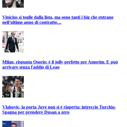
Vinicius si toglie dalla lista, ma sono tanti i big che entrano
nell’ultimo anno di contratto…
Milan, rispunta Osorio: è il jolly perfetto per Amorim. E può
arrivare senza l'addio di Leao
Vlahovic, la porta Juve non si è riaperta: intreccio Turchia-
Spagna per prendere Dusan a zero