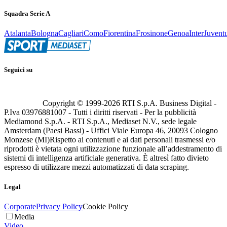
Squadra Serie A
Atalanta
Bologna
Cagliari
Como
Fiorentina
Frosinone
Genoa
Inter
Juvent
Seguici su
Copyright © 1999-
2026
RTI S.p.A. Business Digital -
P.Iva 03976881007 - Tutti i diritti riservati - Per la pubblicità
Mediamond S.p.A. - RTI S.p.A., Mediaset N.V., sede legale
Amsterdam (Paesi Bassi) - Uffici Viale Europa 46, 20093 Cologno
Monzese (MI)
Rispetto ai contenuti e ai dati personali trasmessi e/o
riprodotti è vietata ogni utilizzazione funzionale all’addestramento di
sistemi di intelligenza artificiale generativa. È altresì fatto divieto
espresso di utilizzare mezzi automatizzati di data scraping.
Legal
Corporate
Privacy Policy
Cookie Policy
Media
Video