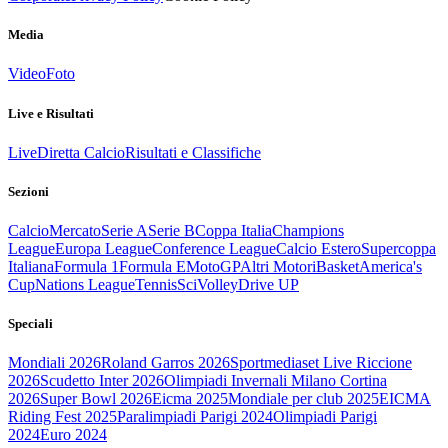
Media
Video
Foto
Live e Risultati
Live
Diretta Calcio
Risultati e Classifiche
Sezioni
Calcio
Mercato
Serie A
Serie B
Coppa Italia
Champions
League
Europa League
Conference League
Calcio Estero
Supercoppa
Italiana
Formula 1
Formula E
MotoGP
Altri Motori
Basket
America's
Cup
Nations League
Tennis
Sci
Volley
Drive UP
Speciali
Mondiali 2026
Roland Garros 2026
Sportmediaset Live Riccione
2026
Scudetto Inter 2026
Olimpiadi Invernali Milano Cortina
2026
Super Bowl 2026
Eicma 2025
Mondiale per club 2025
EICMA
Riding Fest 2025
Paralimpiadi Parigi 2024
Olimpiadi Parigi
2024
Euro 2024