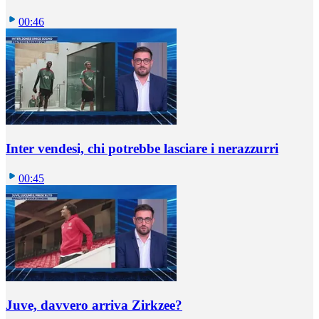
00:46
Inter vendesi, chi potrebbe lasciare i nerazzurri
00:45
Juve, davvero arriva Zirkzee?