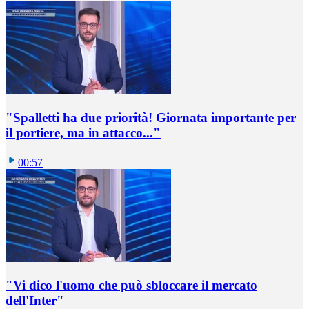
"Spalletti ha due priorità! Giornata importante per
il portiere, ma in attacco..."
00:57
"Vi dico l'uomo che può sbloccare il mercato
dell'Inter"