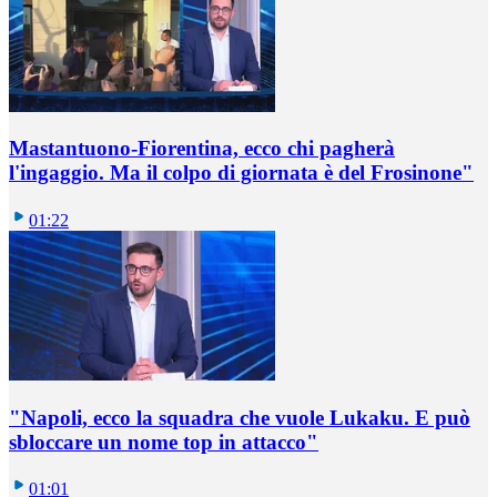
Mastantuono-Fiorentina, ecco chi pagherà
l'ingaggio. Ma il colpo di giornata è del Frosinone"
01:22
"Napoli, ecco la squadra che vuole Lukaku. E può
sbloccare un nome top in attacco"
01:01