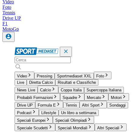
Video
Foto
Tennis
Drive UP
F1
MotoGp
Video
Pressing
Sportmediaset XXL
Foto
Live
Diretta Calcio
Risultati e Classifiche
News Live
Calcio
Coppa Italia
Supercoppa Italiana
Probabili Formazioni
Squadre
Mercato
Motori
Drive UP
Formula E
Tennis
Altri Sport
Sondaggi
Podcast
Lifestyle
Un libro a settimana
Speciali Europei
Speciali Olimpiadi
Speciale Scudetti
Speciali Mondiali
Altri Speciali