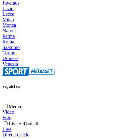
Juventus
Lazio
Lecce
Milan
Monza
Napoli
Parma
Roma
Sassuolo
Torino
Udinese
Venezia
Seguici su
Media
Video
Foto
Live e Risultati
Live
Diretta Calcio