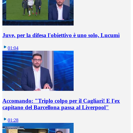
Juve, per la difesa l'obiettivo è uno solo, Lucumì
01:04
Accomando: "Triplo colpo per il Cagliari! E l'ex
capitano del Barcellona passa al Liverpool"
01:28