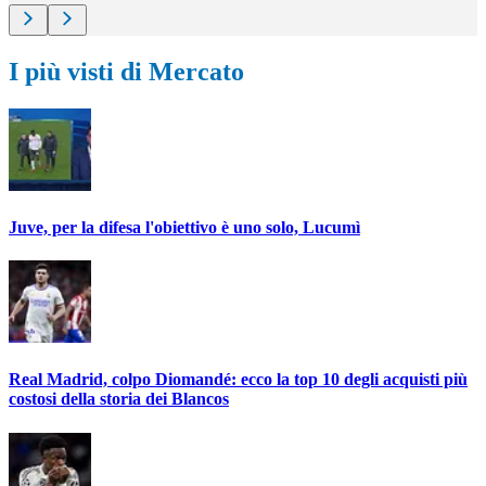
I più visti di Mercato
Juve, per la difesa l'obiettivo è uno solo, Lucumì
Real Madrid, colpo Diomandé: ecco la top 10 degli acquisti più
costosi della storia dei Blancos