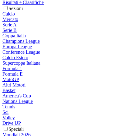
Risultati e Classifiche
Sezioni
Calcio
Mercato
Serie A
Serie B
Coppa Italia
Champions League
Europa League
Conference League
Calcio Estero
Supercoppa Italiana
Formula 1
Formula E
MotoGP
Altri Motori
Basket
America's Cup
Nations League
Tennis
Sci
Volley
Drive UP
Speciali
Mondiali 2026