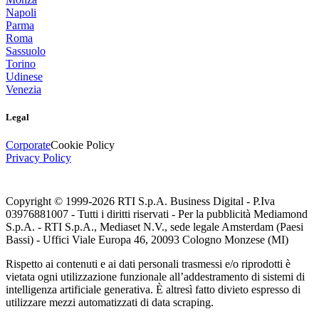
Napoli
Parma
Roma
Sassuolo
Torino
Udinese
Venezia
Legal
Corporate
Cookie Policy
Privacy Policy
Copyright © 1999-
2026
RTI S.p.A. Business Digital - P.Iva
03976881007 - Tutti i diritti riservati - Per la pubblicità Mediamond
S.p.A. - RTI S.p.A., Mediaset N.V., sede legale Amsterdam (Paesi
Bassi) - Uffici Viale Europa 46, 20093 Cologno Monzese (MI)
Rispetto ai contenuti e ai dati personali trasmessi e/o riprodotti è
vietata ogni utilizzazione funzionale all’addestramento di sistemi di
intelligenza artificiale generativa. È altresì fatto divieto espresso di
utilizzare mezzi automatizzati di data scraping.