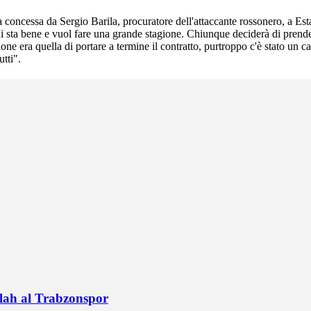
a concessa da Sergio Barila, procuratore dell'attaccante rossonero, a Esta
i sta bene e vuol fare una grande stagione. Chiunque deciderà di prende
ne era quella di portare a termine il contratto, purtroppo c'è stato un c
tti".
alah al Trabzonspor