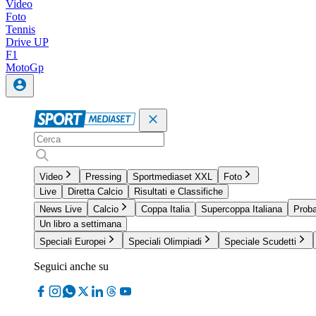
Video
Foto
Tennis
Drive UP
F1
MotoGp
Video
Pressing
Sportmediaset XXL
Foto
Live
Diretta Calcio
Risultati e Classifiche
News Live
Calcio
Coppa Italia
Supercoppa Italiana
Proba
Un libro a settimana
Speciali Europei
Speciali Olimpiadi
Speciale Scudetti
Seguici anche su