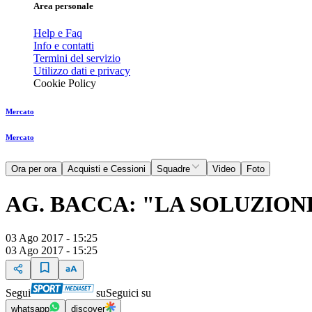
Area personale
Help e Faq
Info e contatti
Termini del servizio
Utilizzo dati e privacy
Cookie Policy
Mercato
Mercato
Ora per ora
Acquisti e Cessioni
Squadre
Video
Foto
AG. BACCA: "LA SOLUZION
03 Ago 2017 - 15:25
03 Ago 2017 - 15:25
Segui
su
Seguici su
whatsapp
discover