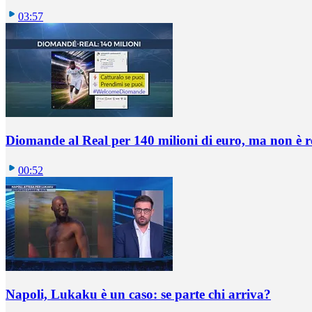
03:57
Diomande al Real per 140 milioni di euro, ma non è 
00:52
Napoli, Lukaku è un caso: se parte chi arriva?