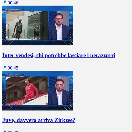
00:46
Inter vendesi, chi potrebbe lasciare i nerazzurri
00:45
Juve, davvero arriva Zirkzee?