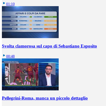
01:10
Svolta clamorosa sul capo di Sebastiano Esposito
00:48
Pellegrini-Roma, manca un piccolo dettaglio