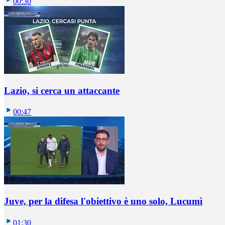
00:30
Lazio, si cerca un attaccante
00:47
Juve, per la difesa l'obiettivo è uno solo, Lucumì
01:30