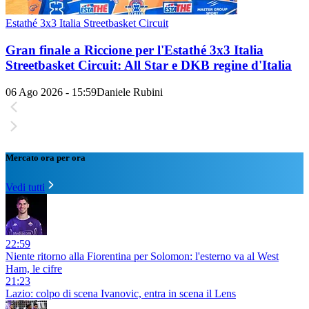
Estathé 3x3 Italia Streetbasket Circuit
Gran finale a Riccione per l'Estathé 3x3 Italia
Streetbasket Circuit: All Star e DKB regine d'Italia
06 Ago 2026 - 15:59
Daniele Rubini
Mercato ora per ora
Vedi tutti
22:59
Niente ritorno alla Fiorentina per Solomon: l'esterno va al West
Ham, le cifre
21:23
Lazio: colpo di scena Ivanovic, entra in scena il Lens