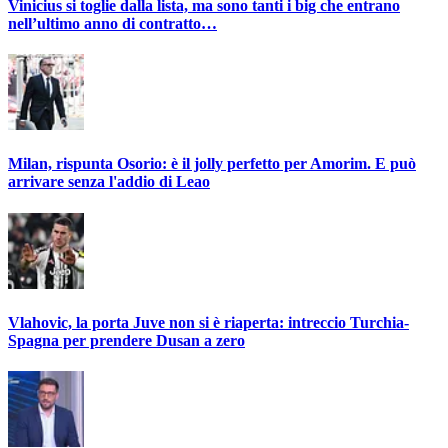
Vinicius si toglie dalla lista, ma sono tanti i big che entrano
nell’ultimo anno di contratto…
Milan, rispunta Osorio: è il jolly perfetto per Amorim. E può
arrivare senza l'addio di Leao
Vlahovic, la porta Juve non si è riaperta: intreccio Turchia-
Spagna per prendere Dusan a zero