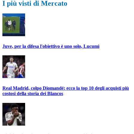
I più visti di Mercato
Juve, per la difesa l'obiettivo è uno solo, Lucumì
Real Madrid, colpo Diomandé: ecco la top 10 degli acquisti più
costosi della storia dei Blancos