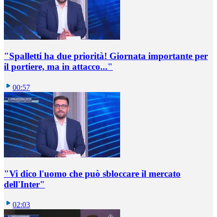
"Spalletti ha due priorità! Giornata importante per
il portiere, ma in attacco..."
00:57
"Vi dico l'uomo che può sbloccare il mercato
dell'Inter"
02:03