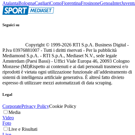
Atalanta
Bologna
Cagliari
Como
Fiorentina
Frosinone
Genoa
Inter
Juvent
Seguici su
Copyright © 1999-
2026
RTI S.p.A. Business Digital -
P.Iva 03976881007 - Tutti i diritti riservati - Per la pubblicità
Mediamond S.p.A. - RTI S.p.A., Mediaset N.V., sede legale
Amsterdam (Paesi Bassi) - Uffici Viale Europa 46, 20093 Cologno
Monzese (MI)
Rispetto ai contenuti e ai dati personali trasmessi e/o
riprodotti è vietata ogni utilizzazione funzionale all’addestramento di
sistemi di intelligenza artificiale generativa. È altresì fatto divieto
espresso di utilizzare mezzi automatizzati di data scraping.
Legal
Corporate
Privacy Policy
Cookie Policy
Media
Video
Foto
Live e Risultati
Live