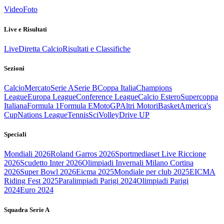
Video
Foto
Live e Risultati
Live
Diretta Calcio
Risultati e Classifiche
Sezioni
Calcio
Mercato
Serie A
Serie B
Coppa Italia
Champions
League
Europa League
Conference League
Calcio Estero
Supercoppa
Italiana
Formula 1
Formula E
MotoGP
Altri Motori
Basket
America's
Cup
Nations League
Tennis
Sci
Volley
Drive UP
Speciali
Mondiali 2026
Roland Garros 2026
Sportmediaset Live Riccione
2026
Scudetto Inter 2026
Olimpiadi Invernali Milano Cortina
2026
Super Bowl 2026
Eicma 2025
Mondiale per club 2025
EICMA
Riding Fest 2025
Paralimpiadi Parigi 2024
Olimpiadi Parigi
2024
Euro 2024
Squadra Serie A