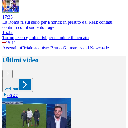
17:35
La Roma fa sul serio per Endrick in prestito dal Real: contatti
continui con il suo entourage
15:32
Torino, ecco gli obiettivi per chiudere il mercato
15:11
Arsenal, ufficiale acquisto Bruno Guimaraes dal Newcastle
Ultimi video
Vedi tutti
00:47