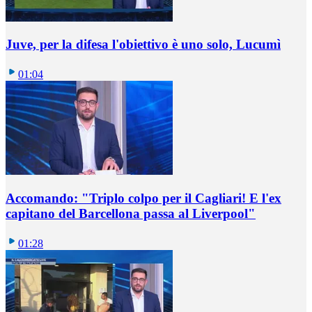
Juve, per la difesa l'obiettivo è uno solo, Lucumì
01:04
Accomando: "Triplo colpo per il Cagliari! E l'ex
capitano del Barcellona passa al Liverpool"
01:28