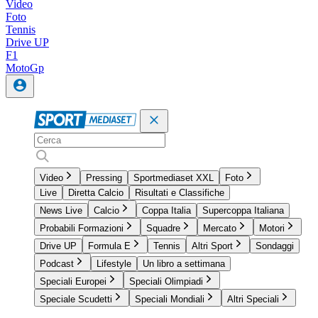
Video
Foto
Tennis
Drive UP
F1
MotoGp
Video
Pressing
Sportmediaset XXL
Foto
Live
Diretta Calcio
Risultati e Classifiche
News Live
Calcio
Coppa Italia
Supercoppa Italiana
Probabili Formazioni
Squadre
Mercato
Motori
Drive UP
Formula E
Tennis
Altri Sport
Sondaggi
Podcast
Lifestyle
Un libro a settimana
Speciali Europei
Speciali Olimpiadi
Speciale Scudetti
Speciali Mondiali
Altri Speciali