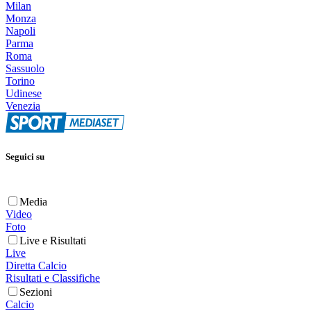
Milan
Monza
Napoli
Parma
Roma
Sassuolo
Torino
Udinese
Venezia
Seguici su
Media
Video
Foto
Live e Risultati
Live
Diretta Calcio
Risultati e Classifiche
Sezioni
Calcio