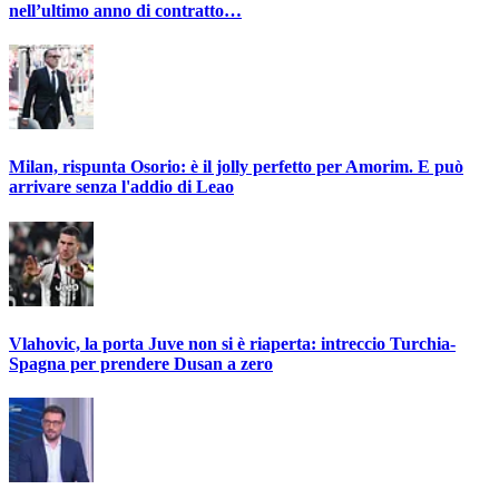
nell’ultimo anno di contratto…
Milan, rispunta Osorio: è il jolly perfetto per Amorim. E può
arrivare senza l'addio di Leao
Vlahovic, la porta Juve non si è riaperta: intreccio Turchia-
Spagna per prendere Dusan a zero