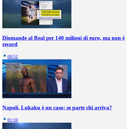
Diomande al Real per 140 milioni di euro, ma non è
record
00:52
Napoli, Lukaku è un caso: se parte chi arriva?
01:10