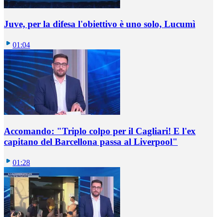
Juve, per la difesa l'obiettivo è uno solo, Lucumì
01:04
Accomando: "Triplo colpo per il Cagliari! E l'ex
capitano del Barcellona passa al Liverpool"
01:28