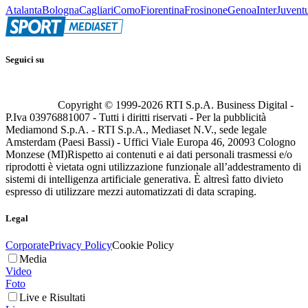
Atalanta
Bologna
Cagliari
Como
Fiorentina
Frosinone
Genoa
Inter
Juvent
Seguici su
Copyright © 1999-
2026
RTI S.p.A. Business Digital -
P.Iva 03976881007 - Tutti i diritti riservati - Per la pubblicità
Mediamond S.p.A. - RTI S.p.A., Mediaset N.V., sede legale
Amsterdam (Paesi Bassi) - Uffici Viale Europa 46, 20093 Cologno
Monzese (MI)
Rispetto ai contenuti e ai dati personali trasmessi e/o
riprodotti è vietata ogni utilizzazione funzionale all’addestramento di
sistemi di intelligenza artificiale generativa. È altresì fatto divieto
espresso di utilizzare mezzi automatizzati di data scraping.
Legal
Corporate
Privacy Policy
Cookie Policy
Media
Video
Foto
Live e Risultati