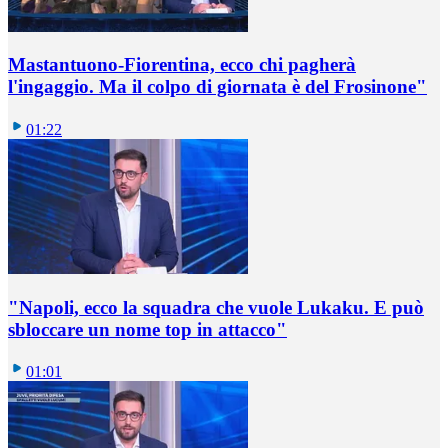
Mastantuono-Fiorentina, ecco chi pagherà
l'ingaggio. Ma il colpo di giornata è del Frosinone"
01:22
"Napoli, ecco la squadra che vuole Lukaku. E può
sbloccare un nome top in attacco"
01:01