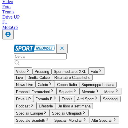
Video
Foto
Tennis
Drive UP
F1
MotoGp
Video
Pressing
Sportmediaset XXL
Foto
Live
Diretta Calcio
Risultati e Classifiche
News Live
Calcio
Coppa Italia
Supercoppa Italiana
Probabili Formazioni
Squadre
Mercato
Motori
Drive UP
Formula E
Tennis
Altri Sport
Sondaggi
Podcast
Lifestyle
Un libro a settimana
Speciali Europei
Speciali Olimpiadi
Speciale Scudetti
Speciali Mondiali
Altri Speciali