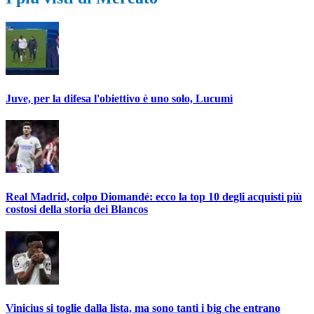
Juve, per la difesa l'obiettivo è uno solo, Lucumì
Real Madrid, colpo Diomandé: ecco la top 10 degli acquisti più
costosi della storia dei Blancos
Vinicius si toglie dalla lista, ma sono tanti i big che entrano