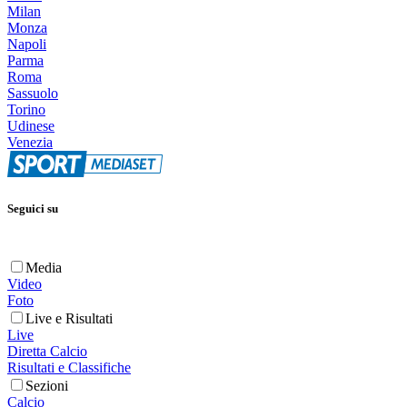
Milan
Monza
Napoli
Parma
Roma
Sassuolo
Torino
Udinese
Venezia
Seguici su
Media
Video
Foto
Live e Risultati
Live
Diretta Calcio
Risultati e Classifiche
Sezioni
Calcio