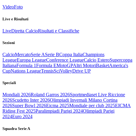
Video
Foto
Live e Risultati
Live
Diretta Calcio
Risultati e Classifiche
Sezioni
Calcio
Mercato
Serie A
Serie B
Coppa Italia
Champions
League
Europa League
Conference League
Calcio Estero
Supercoppa
Italiana
Formula 1
Formula E
MotoGP
Altri Motori
Basket
America's
Cup
Nations League
Tennis
Sci
Volley
Drive UP
Speciali
Mondiali 2026
Roland Garros 2026
Sportmediaset Live Riccione
2026
Scudetto Inter 2026
Olimpiadi Invernali Milano Cortina
2026
Super Bowl 2026
Eicma 2025
Mondiale per club 2025
EICMA
Riding Fest 2025
Paralimpiadi Parigi 2024
Olimpiadi Parigi
2024
Euro 2024
Squadra Serie A