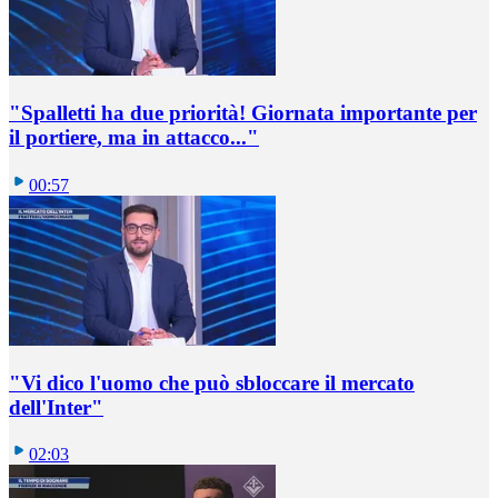
"Spalletti ha due priorità! Giornata importante per
il portiere, ma in attacco..."
00:57
"Vi dico l'uomo che può sbloccare il mercato
dell'Inter"
02:03