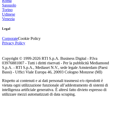
Roma
Sassuolo
Torino
Udinese
Venezia
Legal
Corporate
Cookie Policy
Privacy Policy
Copyright © 1999-
2026
RTI S.p.A. Business Digital - P.Iva
03976881007 - Tutti i diritti riservati - Per la pubblicità Mediamond
S.p.A. - RTI S.p.A., Mediaset N.V., sede legale Amsterdam (Paesi
Bassi) - Uffici Viale Europa 46, 20093 Cologno Monzese (MI)
Rispetto ai contenuti e ai dati personali trasmessi e/o riprodotti è
vietata ogni utilizzazione funzionale all’addestramento di sistemi di
intelligenza artificiale generativa. È altresì fatto divieto espresso di
utilizzare mezzi automatizzati di data scraping.