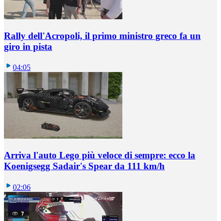
Rally dell'Acropoli, il primo ministro greco fa un
giro in pista
04:05
Arriva l'auto Lego più veloce di sempre: ecco la
Koenigsegg Sadair's Spear da 111 km/h
02:06