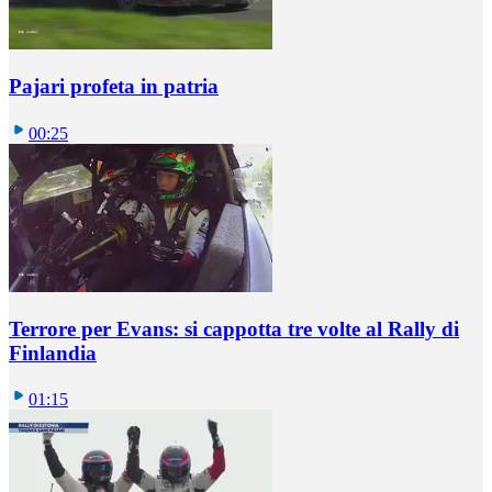
Pajari profeta in patria
00:25
Terrore per Evans: si cappotta tre volte al Rally di
Finlandia
01:15