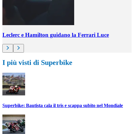
Leclerc e Hamilton guidano la Ferrari Luce
I più visti di Superbike
Superbike: Bautista cala il tris e scappa subito nel Mondiale