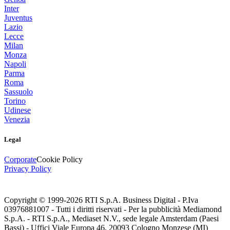
Inter
Juventus
Lazio
Lecce
Milan
Monza
Napoli
Parma
Roma
Sassuolo
Torino
Udinese
Venezia
Legal
Corporate
Cookie Policy
Privacy Policy
Copyright © 1999-
2026
RTI S.p.A. Business Digital - P.Iva
03976881007 - Tutti i diritti riservati - Per la pubblicità Mediamond
S.p.A. - RTI S.p.A., Mediaset N.V., sede legale Amsterdam (Paesi
Bassi) - Uffici Viale Europa 46, 20093 Cologno Monzese (MI)