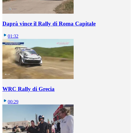
Daprà vince il Rally di Roma Capitale
01:32
WRC Rally di Grecia
00:29