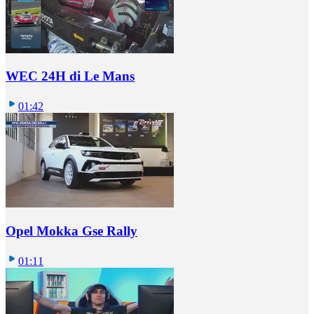
WEC 24H di Le Mans
01:42
Opel Mokka Gse Rally
01:11