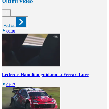
Ultimi video
Vedi tutti
00:38
Leclerc e Hamilton guidano la Ferrari Luce
01:17