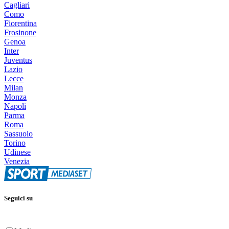
Cagliari
Como
Fiorentina
Frosinone
Genoa
Inter
Juventus
Lazio
Lecce
Milan
Monza
Napoli
Parma
Roma
Sassuolo
Torino
Udinese
Venezia
Seguici su