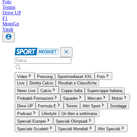
Foto
Tennis
Drive UP
F1
MotoGp
Virali
Video
Pressing
Sportmediaset XXL
Foto
Live
Diretta Calcio
Risultati e Classifiche
News Live
Calcio
Coppa Italia
Supercoppa Italiana
Probabili Formazioni
Squadre
Mercato
Motori
Drive UP
Formula E
Tennis
Altri Sport
Sondaggi
Podcast
Lifestyle
Un libro a settimana
Speciali Europei
Speciali Olimpiadi
Speciale Scudetti
Speciali Mondiali
Altri Speciali