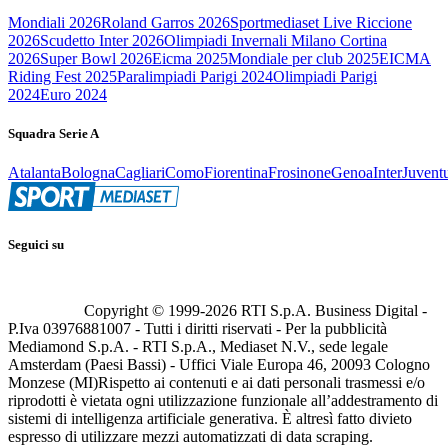
Mondiali 2026
Roland Garros 2026
Sportmediaset Live Riccione
2026
Scudetto Inter 2026
Olimpiadi Invernali Milano Cortina
2026
Super Bowl 2026
Eicma 2025
Mondiale per club 2025
EICMA
Riding Fest 2025
Paralimpiadi Parigi 2024
Olimpiadi Parigi
2024
Euro 2024
Squadra Serie A
Atalanta
Bologna
Cagliari
Como
Fiorentina
Frosinone
Genoa
Inter
Juvent
Seguici su
Copyright © 1999-
2026
RTI S.p.A. Business Digital -
P.Iva 03976881007 - Tutti i diritti riservati - Per la pubblicità
Mediamond S.p.A. - RTI S.p.A., Mediaset N.V., sede legale
Amsterdam (Paesi Bassi) - Uffici Viale Europa 46, 20093 Cologno
Monzese (MI)
Rispetto ai contenuti e ai dati personali trasmessi e/o
riprodotti è vietata ogni utilizzazione funzionale all’addestramento di
sistemi di intelligenza artificiale generativa. È altresì fatto divieto
espresso di utilizzare mezzi automatizzati di data scraping.