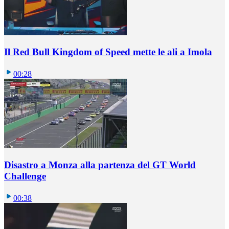
Il Red Bull Kingdom of Speed mette le ali a Imola
00:28
Disastro a Monza alla partenza del GT World
Challenge
00:38