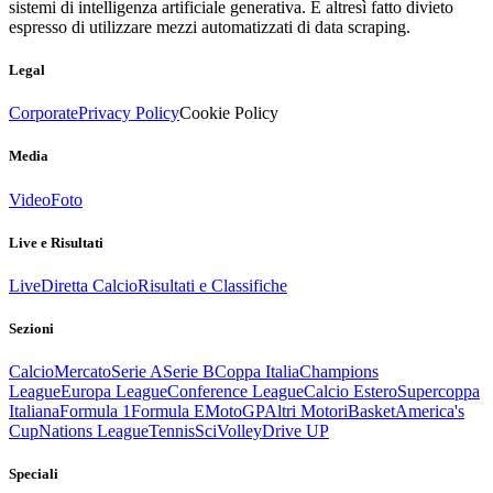
sistemi di intelligenza artificiale generativa. È altresì fatto divieto
espresso di utilizzare mezzi automatizzati di data scraping.
Legal
Corporate
Privacy Policy
Cookie Policy
Media
Video
Foto
Live e Risultati
Live
Diretta Calcio
Risultati e Classifiche
Sezioni
Calcio
Mercato
Serie A
Serie B
Coppa Italia
Champions
League
Europa League
Conference League
Calcio Estero
Supercoppa
Italiana
Formula 1
Formula E
MotoGP
Altri Motori
Basket
America's
Cup
Nations League
Tennis
Sci
Volley
Drive UP
Speciali