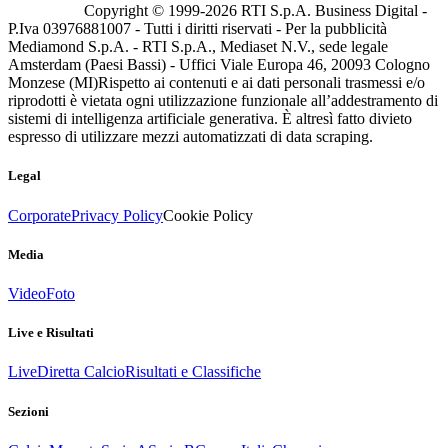
Copyright © 1999-
2026
RTI S.p.A. Business Digital -
P.Iva 03976881007 - Tutti i diritti riservati - Per la pubblicità
Mediamond S.p.A. - RTI S.p.A., Mediaset N.V., sede legale
Amsterdam (Paesi Bassi) - Uffici Viale Europa 46, 20093 Cologno
Monzese (MI)
Rispetto ai contenuti e ai dati personali trasmessi e/o
riprodotti è vietata ogni utilizzazione funzionale all’addestramento di
sistemi di intelligenza artificiale generativa. È altresì fatto divieto
espresso di utilizzare mezzi automatizzati di data scraping.
Legal
Corporate
Privacy Policy
Cookie Policy
Media
Video
Foto
Live e Risultati
Live
Diretta Calcio
Risultati e Classifiche
Sezioni