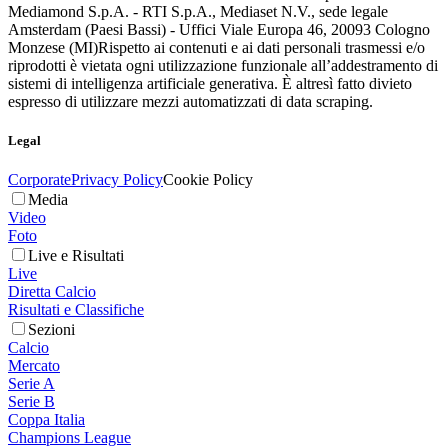
Mediamond S.p.A. - RTI S.p.A., Mediaset N.V., sede legale
Amsterdam (Paesi Bassi) - Uffici Viale Europa 46, 20093 Cologno
Monzese (MI)
Rispetto ai contenuti e ai dati personali trasmessi e/o
riprodotti è vietata ogni utilizzazione funzionale all’addestramento di
sistemi di intelligenza artificiale generativa. È altresì fatto divieto
espresso di utilizzare mezzi automatizzati di data scraping.
Legal
Corporate
Privacy Policy
Cookie Policy
Media
Video
Foto
Live e Risultati
Live
Diretta Calcio
Risultati e Classifiche
Sezioni
Calcio
Mercato
Serie A
Serie B
Coppa Italia
Champions League