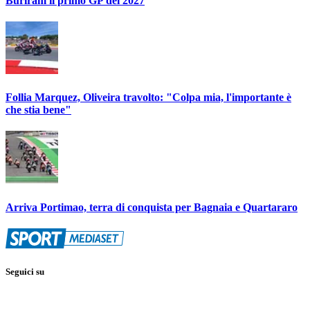
Buriram il primo GP del 2027
Follia Marquez, Oliveira travolto: "Colpa mia, l'importante è
che stia bene"
Arriva Portimao, terra di conquista per Bagnaia e Quartararo
Seguici su