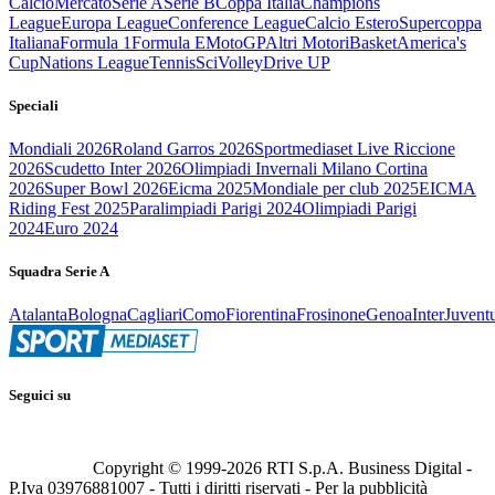
Calcio
Mercato
Serie A
Serie B
Coppa Italia
Champions
League
Europa League
Conference League
Calcio Estero
Supercoppa
Italiana
Formula 1
Formula E
MotoGP
Altri Motori
Basket
America's
Cup
Nations League
Tennis
Sci
Volley
Drive UP
Speciali
Mondiali 2026
Roland Garros 2026
Sportmediaset Live Riccione
2026
Scudetto Inter 2026
Olimpiadi Invernali Milano Cortina
2026
Super Bowl 2026
Eicma 2025
Mondiale per club 2025
EICMA
Riding Fest 2025
Paralimpiadi Parigi 2024
Olimpiadi Parigi
2024
Euro 2024
Squadra Serie A
Atalanta
Bologna
Cagliari
Como
Fiorentina
Frosinone
Genoa
Inter
Juvent
Seguici su
Copyright © 1999-
2026
RTI S.p.A. Business Digital -
P.Iva 03976881007 - Tutti i diritti riservati - Per la pubblicità