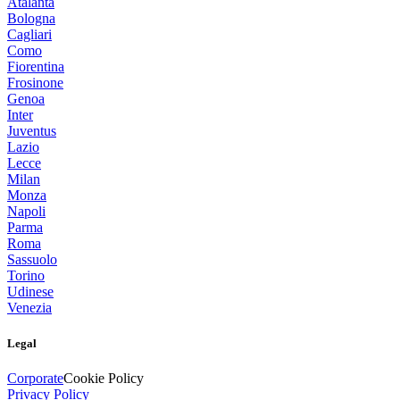
Atalanta
Bologna
Cagliari
Como
Fiorentina
Frosinone
Genoa
Inter
Juventus
Lazio
Lecce
Milan
Monza
Napoli
Parma
Roma
Sassuolo
Torino
Udinese
Venezia
Legal
Corporate
Cookie Policy
Privacy Policy