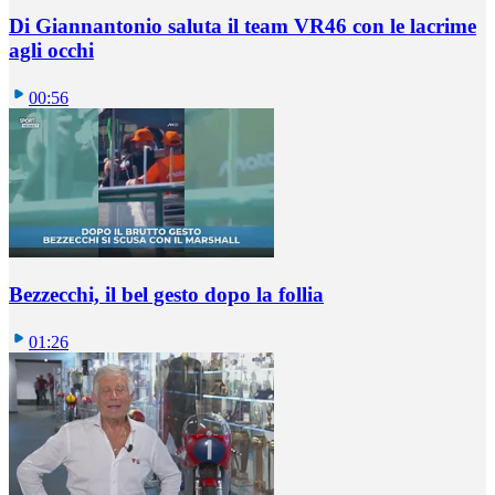
Di Giannantonio saluta il team VR46 con le lacrime
agli occhi
00:56
Bezzecchi, il bel gesto dopo la follia
01:26