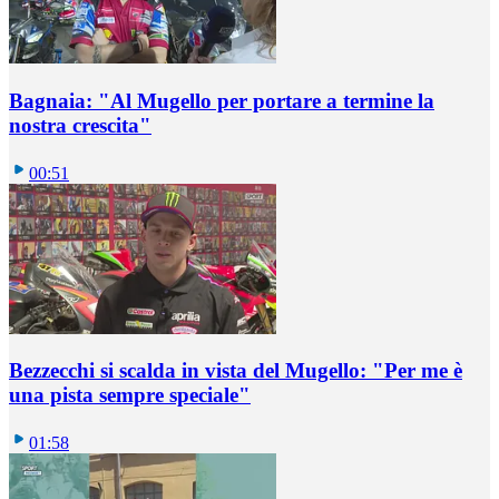
Bagnaia: "Al Mugello per portare a termine la
nostra crescita"
00:51
Bezzecchi si scalda in vista del Mugello: "Per me è
una pista sempre speciale"
01:58