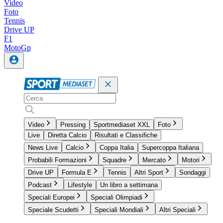
Video
Foto
Tennis
Drive UP
F1
MotoGp
Video
Pressing
Sportmediaset XXL
Foto
Live
Diretta Calcio
Risultati e Classifiche
News Live
Calcio
Coppa Italia
Supercoppa Italiana
Probabili Formazioni
Squadre
Mercato
Motori
Drive UP
Formula E
Tennis
Altri Sport
Sondaggi
Podcast
Lifestyle
Un libro a settimana
Speciali Europei
Speciali Olimpiadi
Speciale Scudetti
Speciali Mondiali
Altri Speciali