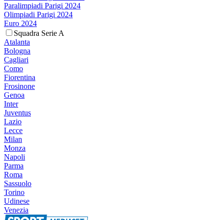
Paralimpiadi Parigi 2024
Olimpiadi Parigi 2024
Euro 2024
Squadra Serie A
Atalanta
Bologna
Cagliari
Como
Fiorentina
Frosinone
Genoa
Inter
Juventus
Lazio
Lecce
Milan
Monza
Napoli
Parma
Roma
Sassuolo
Torino
Udinese
Venezia