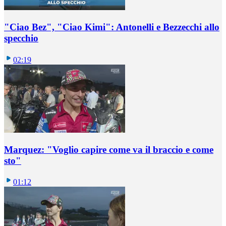
"Ciao Bez", "Ciao Kimi": Antonelli e Bezzecchi allo
specchio
02:19
Marquez: "Voglio capire come va il braccio e come
sto"
01:12