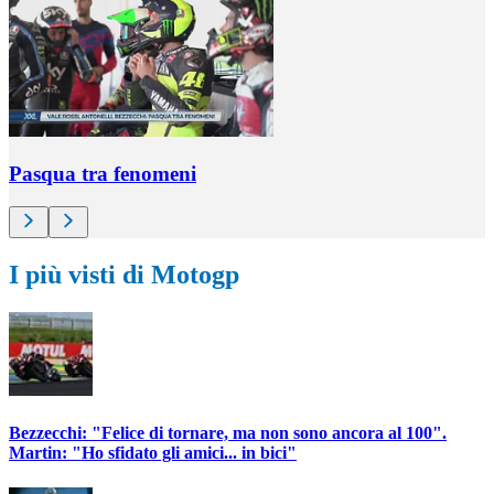
Pasqua tra fenomeni
I più visti di Motogp
Bezzecchi: "Felice di tornare, ma non sono ancora al 100".
Martin: "Ho sfidato gli amici... in bici"