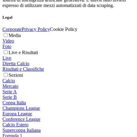
espresso di utilizzare mezzi automatizzati di data scraping.
Legal
Corporate
Privacy Policy
Cookie Policy
Media
Video
Foto
Live e Risultati
Live
Diretta Calcio
Risultati e Classifiche
Sezioni
Calcio
Mercato
Serie A
Serie B
Coppa Italia
Champions League
Europa League
Conference League
Calcio Estero
Supercoppa Italiana
Formula 1