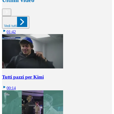
Ultimi video
Vedi tutti
01:42
Tutti pazzi per Kimi
00:14