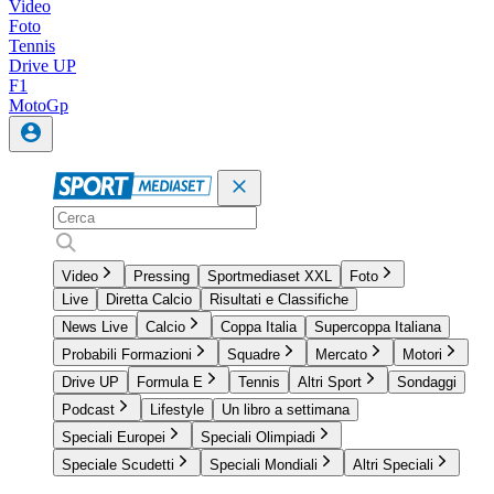
Video
Foto
Tennis
Drive UP
F1
MotoGp
Video
Pressing
Sportmediaset XXL
Foto
Live
Diretta Calcio
Risultati e Classifiche
News Live
Calcio
Coppa Italia
Supercoppa Italiana
Probabili Formazioni
Squadre
Mercato
Motori
Drive UP
Formula E
Tennis
Altri Sport
Sondaggi
Podcast
Lifestyle
Un libro a settimana
Speciali Europei
Speciali Olimpiadi
Speciale Scudetti
Speciali Mondiali
Altri Speciali