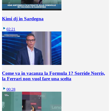
Kimi dj in Sardegna
02:21
Come va in vacanza la Formula 1? Sorride Norris,
la Ferrari non vuol fare una scelta
00:28