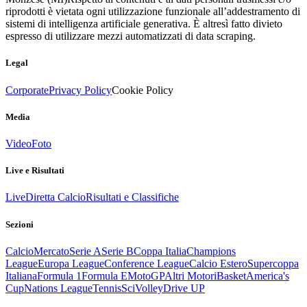
riprodotti è vietata ogni utilizzazione funzionale all’addestramento di
sistemi di intelligenza artificiale generativa. È altresì fatto divieto
espresso di utilizzare mezzi automatizzati di data scraping.
Legal
Corporate
Privacy Policy
Cookie Policy
Media
Video
Foto
Live e Risultati
Live
Diretta Calcio
Risultati e Classifiche
Sezioni
Calcio
Mercato
Serie A
Serie B
Coppa Italia
Champions
League
Europa League
Conference League
Calcio Estero
Supercoppa
Italiana
Formula 1
Formula E
MotoGP
Altri Motori
Basket
America's
Cup
Nations League
Tennis
Sci
Volley
Drive UP