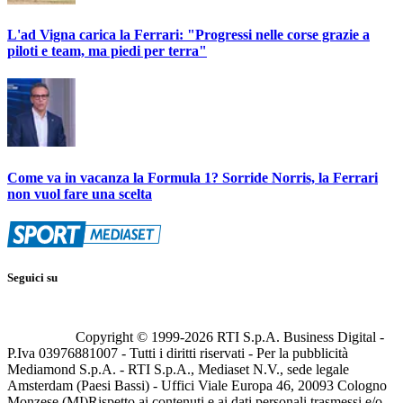
L'ad Vigna carica la Ferrari: "Progressi nelle corse grazie a
piloti e team, ma piedi per terra"
Come va in vacanza la Formula 1? Sorride Norris, la Ferrari
non vuol fare una scelta
Seguici su
Copyright © 1999-
2026
RTI S.p.A. Business Digital -
P.Iva 03976881007 - Tutti i diritti riservati - Per la pubblicità
Mediamond S.p.A. - RTI S.p.A., Mediaset N.V., sede legale
Amsterdam (Paesi Bassi) - Uffici Viale Europa 46, 20093 Cologno
Monzese (MI)
Rispetto ai contenuti e ai dati personali trasmessi e/o