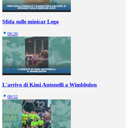
Sfida sulle minicar Lego
00:20
L'arrivo di Kimi Antonelli a Wimbledon
00:52