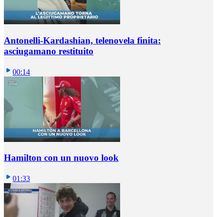
Antonelli-Kardashian, telenovela finita:
asciugamano restituito
00:14
Hamilton con un nuovo look
01:33