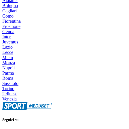
Atalanta
Bologna
Cagliari
Como
Fiorentina
Frosinone
Genoa
Inter
Juventus
Lazio
Lecce
Milan
Monza
Napoli
Parma
Roma
Sassuolo
Torino
Udinese
Venezia
Seguici su