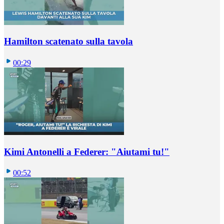
Hamilton scatenato sulla tavola
00:29
Kimi Antonelli a Federer: "Aiutami tu!"
00:52