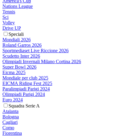
America's Cup
Nations League
Tennis
Sci
Volley
Drive UP
Speciali
Mondiali 2026
Roland Garros 2026
Sportmediaset Live Riccione 2026
Scudetto Inter 2026
Olimpiadi Invernali Milano Cortina 2026
Super Bowl 2026
Eicma 2025
Mondiale per club 2025
EICMA Riding Fest 2025
Paralimpiadi Parigi 2024
Olimpiadi Parigi 2024
Euro 2024
Squadra Serie A
Atalanta
Bologna
Cagliari
Como
Fiorentina