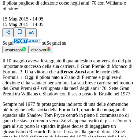
Il pilota pugliese di adozione corse negli anni '70 con Williams e
Shadow
15 Mag 2015 - 14:05
15 Mag 2015 - 14:05
Segui
su
Seguici su
whatsapp
discover
Il 10 maggio aveva festeggiato il quarantesimo anniversario del più
importante successo della sua carriera, il Gran Premio di Monaco di
Formula 3. Una vittoria che a
Renzo Zorzi
aprì le porte della
Formula 1. Oggi il pilota nato a Ziano di Fiemme e pugliese di
adozione ci ha salutato per sempre. La sua breve carriera nel mondo
dei Gran Premi si è sviluppata alla metà degli anni ’70. Sette Gran
Premi tra Williams e Shadow con il sesto posto in Brasile nel 1977.
Sempre nel 1977 fu protagonista indiretto di una delle domeniche
più tragiche nella storia della Formula 1, quando il compagno di
squadra alla Shadow Tom Pryce centrò in pieno il commissario di
gara che stava correndo verso Zorzi appena uscito di pista. Dopo 5
gare al suo posto la squadra inglese decise di ingaggiare un
giovanissimo Riccardo Patrese. Passato alla gare di durata Zorzi