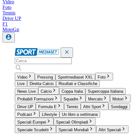
Video
Foto
Tennis
Drive UP
F1
MotoGp
Video
Pressing
Sportmediaset XXL
Foto
Live
Diretta Calcio
Risultati e Classifiche
News Live
Calcio
Coppa Italia
Supercoppa Italiana
Probabili Formazioni
Squadre
Mercato
Motori
Drive UP
Formula E
Tennis
Altri Sport
Sondaggi
Podcast
Lifestyle
Un libro a settimana
Speciali Europei
Speciali Olimpiadi
Speciale Scudetti
Speciali Mondiali
Altri Speciali