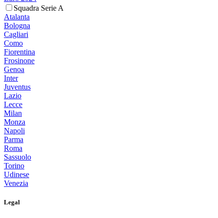
Squadra Serie A
Atalanta
Bologna
Cagliari
Como
Fiorentina
Frosinone
Genoa
Inter
Juventus
Lazio
Lecce
Milan
Monza
Napoli
Parma
Roma
Sassuolo
Torino
Udinese
Venezia
Legal