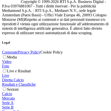
Copyright © 1999-
2026
RTI S.p.A. Business Digital -
P.Iva 03976881007 - Tutti i diritti riservati - Per la pubblicità
Mediamond S.p.A. - RTI S.p.A., Mediaset N.V., sede legale
Amsterdam (Paesi Bassi) - Uffici Viale Europa 46, 20093 Cologno
Monzese (MI)
Rispetto ai contenuti e ai dati personali trasmessi e/o
riprodotti è vietata ogni utilizzazione funzionale all’addestramento di
sistemi di intelligenza artificiale generativa. È altresì fatto divieto
espresso di utilizzare mezzi automatizzati di data scraping.
Legal
Corporate
Privacy Policy
Cookie Policy
Media
Video
Foto
Live e Risultati
Live
Diretta Calcio
Risultati e Classifiche
Sezioni
Calcio
Mercato
Serie A
Serie B