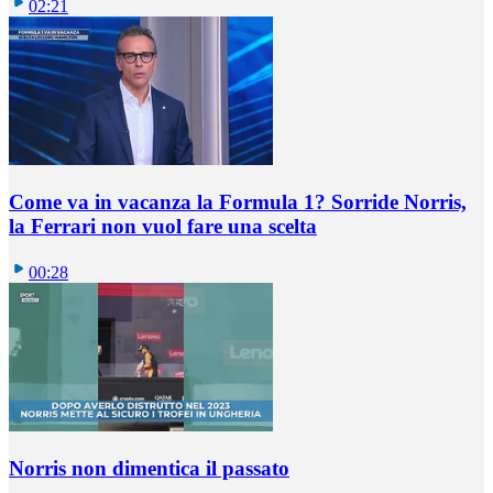
02:21
Come va in vacanza la Formula 1? Sorride Norris,
la Ferrari non vuol fare una scelta
00:28
Norris non dimentica il passato