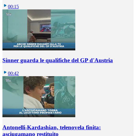
00:15
Sinner guarda le qualifiche del GP d'Austria
00:42
Antonelli-Kardashian, telenovela finita:
asciugamano restituito