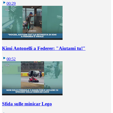
00:29
Kimi Antonelli a Federer: "Aiutami tu!"
00:52
Sfida sulle minicar Lego