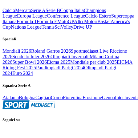
Calcio
Mercato
Serie A
Serie B
Coppa Italia
Champions
League
Europa League
Conference League
Calcio Estero
Supercoppa
Italiana
Formula 1
Formula E
MotoGP
Altri Motori
Basket
America's
Cup
Nations League
Tennis
Sci
Volley
Drive UP
Speciali
Mondiali 2026
Roland Garros 2026
Sportmediaset Live Riccione
2026
Scudetto Inter 2026
Olimpiadi Invernali Milano Cortina
2026
Super Bowl 2026
Eicma 2025
Mondiale per club 2025
EICMA
Riding Fest 2025
Paralimpiadi Parigi 2024
Olimpiadi Parigi
2024
Euro 2024
Squadra Serie A
Atalanta
Bologna
Cagliari
Como
Fiorentina
Frosinone
Genoa
Inter
Juvent
Seguici su