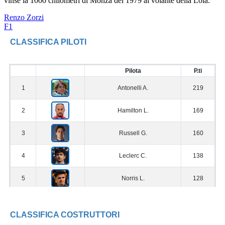
vinse la 1000 chilometri di Monza del 1979 al volante della Lola.
Renzo Zorzi
F1