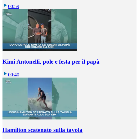
00:59
Kimi Antonelli, pole e festa per il papà
00:40
Hamilton scatenato sulla tavola