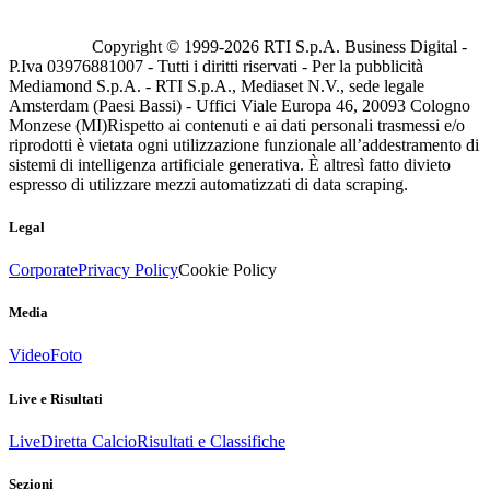
Copyright © 1999-
2026
RTI S.p.A. Business Digital -
P.Iva 03976881007 - Tutti i diritti riservati - Per la pubblicità
Mediamond S.p.A. - RTI S.p.A., Mediaset N.V., sede legale
Amsterdam (Paesi Bassi) - Uffici Viale Europa 46, 20093 Cologno
Monzese (MI)
Rispetto ai contenuti e ai dati personali trasmessi e/o
riprodotti è vietata ogni utilizzazione funzionale all’addestramento di
sistemi di intelligenza artificiale generativa. È altresì fatto divieto
espresso di utilizzare mezzi automatizzati di data scraping.
Legal
Corporate
Privacy Policy
Cookie Policy
Media
Video
Foto
Live e Risultati
Live
Diretta Calcio
Risultati e Classifiche
Sezioni