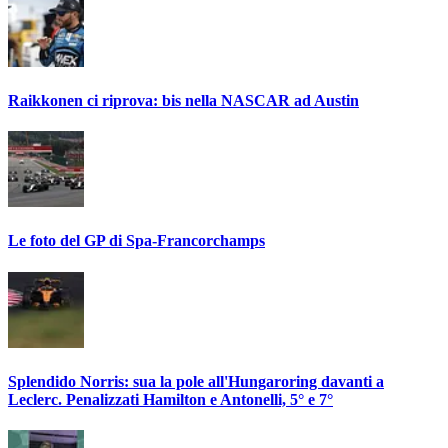
Raikkonen ci riprova: bis nella NASCAR ad Austin
Le foto del GP di Spa-Francorchamps
Splendido Norris: sua la pole all'Hungaroring davanti a
Leclerc. Penalizzati Hamilton e Antonelli, 5° e 7°