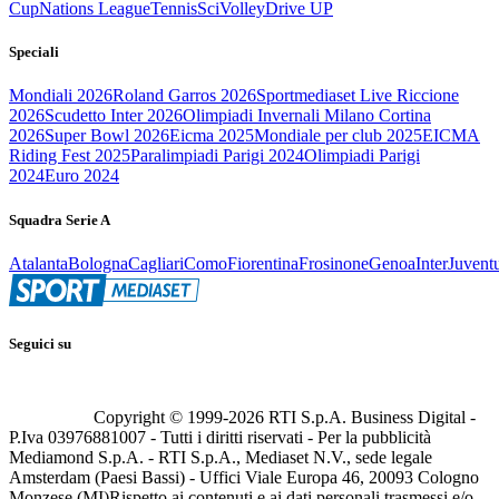
Cup
Nations League
Tennis
Sci
Volley
Drive UP
Speciali
Mondiali 2026
Roland Garros 2026
Sportmediaset Live Riccione
2026
Scudetto Inter 2026
Olimpiadi Invernali Milano Cortina
2026
Super Bowl 2026
Eicma 2025
Mondiale per club 2025
EICMA
Riding Fest 2025
Paralimpiadi Parigi 2024
Olimpiadi Parigi
2024
Euro 2024
Squadra Serie A
Atalanta
Bologna
Cagliari
Como
Fiorentina
Frosinone
Genoa
Inter
Juvent
Seguici su
Copyright © 1999-
2026
RTI S.p.A. Business Digital -
P.Iva 03976881007 - Tutti i diritti riservati - Per la pubblicità
Mediamond S.p.A. - RTI S.p.A., Mediaset N.V., sede legale
Amsterdam (Paesi Bassi) - Uffici Viale Europa 46, 20093 Cologno
Monzese (MI)
Rispetto ai contenuti e ai dati personali trasmessi e/o