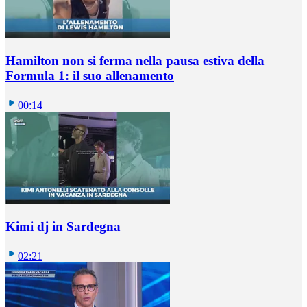
Hamilton non si ferma nella pausa estiva della
Formula 1: il suo allenamento
00:14
Kimi dj in Sardegna
02:21