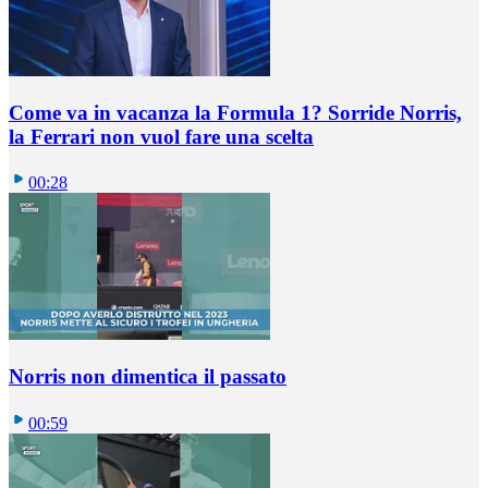
Come va in vacanza la Formula 1? Sorride Norris,
la Ferrari non vuol fare una scelta
00:28
Norris non dimentica il passato
00:59