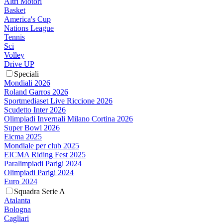
Altri Motori
Basket
America's Cup
Nations League
Tennis
Sci
Volley
Drive UP
Speciali
Mondiali 2026
Roland Garros 2026
Sportmediaset Live Riccione 2026
Scudetto Inter 2026
Olimpiadi Invernali Milano Cortina 2026
Super Bowl 2026
Eicma 2025
Mondiale per club 2025
EICMA Riding Fest 2025
Paralimpiadi Parigi 2024
Olimpiadi Parigi 2024
Euro 2024
Squadra Serie A
Atalanta
Bologna
Cagliari