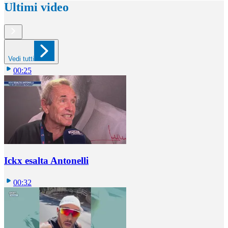
Ultimi video
Vedi tutti
00:25
Ickx esalta Antonelli
00:32