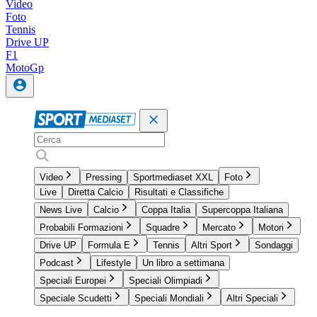
Video
Foto
Tennis
Drive UP
F1
MotoGp
Video
Pressing
Sportmediaset XXL
Foto
Live
Diretta Calcio
Risultati e Classifiche
News Live
Calcio
Coppa Italia
Supercoppa Italiana
Probabili Formazioni
Squadre
Mercato
Motori
Drive UP
Formula E
Tennis
Altri Sport
Sondaggi
Podcast
Lifestyle
Un libro a settimana
Speciali Europei
Speciali Olimpiadi
Speciale Scudetti
Speciali Mondiali
Altri Speciali