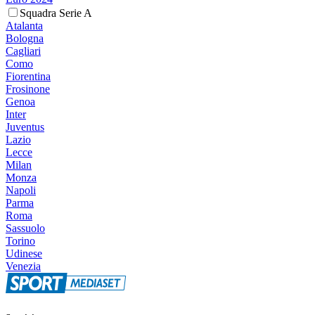
Squadra Serie A
Atalanta
Bologna
Cagliari
Como
Fiorentina
Frosinone
Genoa
Inter
Juventus
Lazio
Lecce
Milan
Monza
Napoli
Parma
Roma
Sassuolo
Torino
Udinese
Venezia