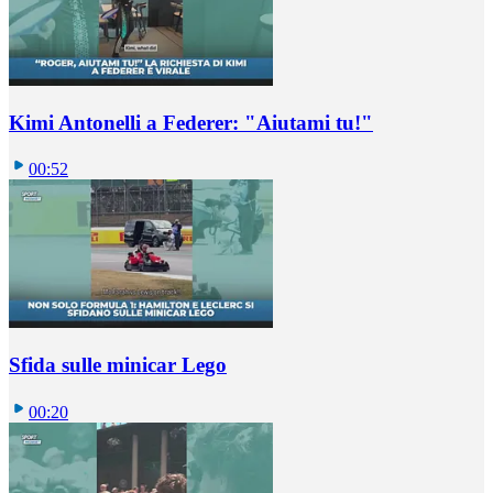
Kimi Antonelli a Federer: "Aiutami tu!"
00:52
Sfida sulle minicar Lego
00:20