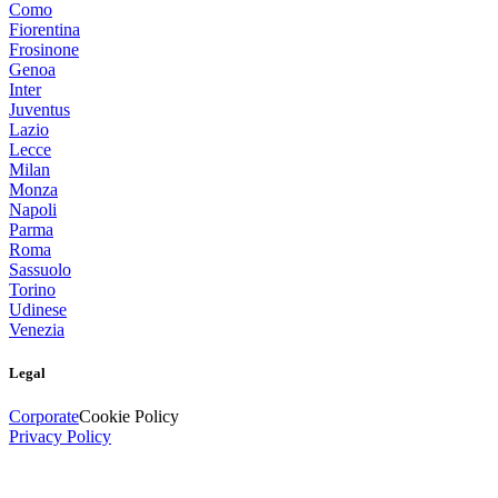
Como
Fiorentina
Frosinone
Genoa
Inter
Juventus
Lazio
Lecce
Milan
Monza
Napoli
Parma
Roma
Sassuolo
Torino
Udinese
Venezia
Legal
Corporate
Cookie Policy
Privacy Policy