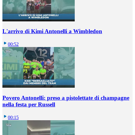
L'arrivo di Kimi Antonelli a Wimbledon
00:52
Povero Antonelli: preso a pistolettate di champagne
nella festa per Russell
00:15