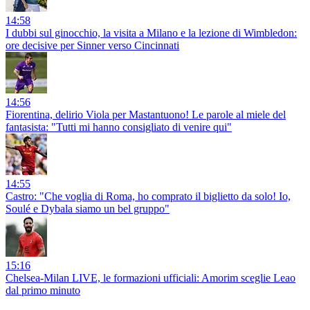
14:58
I dubbi sul ginocchio, la visita a Milano e la lezione di Wimbledon:
ore decisive per Sinner verso Cincinnati
14:56
Fiorentina, delirio Viola per Mastantuono! Le parole al miele del
fantasista: "Tutti mi hanno consigliato di venire qui"
14:55
Castro: "Che voglia di Roma, ho comprato il biglietto da solo! Io,
Soulé e Dybala siamo un bel gruppo"
15:16
Chelsea-Milan LIVE, le formazioni ufficiali: Amorim sceglie Leao
dal primo minuto