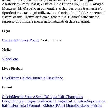
Amsterdam (Paesi Bassi) - Uffici Viale Europa 46, 20093 Cologno
Monzese (MI)
Rispetto ai contenuti e ai dati personali trasmessi e/o
riprodotti è vietata ogni utilizzazione funzionale all’addestramento di
sistemi di intelligenza artificiale generativa. È altresì fatto divieto
espresso di utilizzare mezzi automatizzati di data scraping.
Legal
Corporate
Privacy Policy
Cookie Policy
Media
Video
Foto
Live e Risultati
Live
Diretta Calcio
Risultati e Classifiche
Sezioni
Calcio
Mercato
Serie A
Serie B
Coppa Italia
Champions
League
Europa League
Conference League
Calcio Estero
Supercoppa
Italiana
Formula 1
Formula E
MotoGP
Altri Motori
Basket
America's