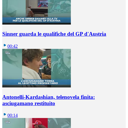
Sinner guarda le qualifiche del GP d'Austria
00:42
Antonelli-Kardashian, telenovela finita:
asciugamano restituito
00:14