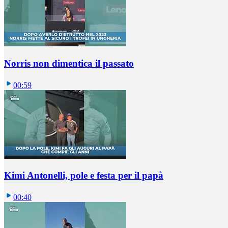
Norris non dimentica il passato
00:59
Kimi Antonelli, pole e festa per il papà
00:40