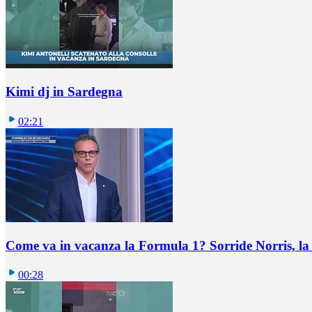
Kimi dj in Sardegna
02:21
Come va in vacanza la Formula 1? Sorride Norris, la 
00:28