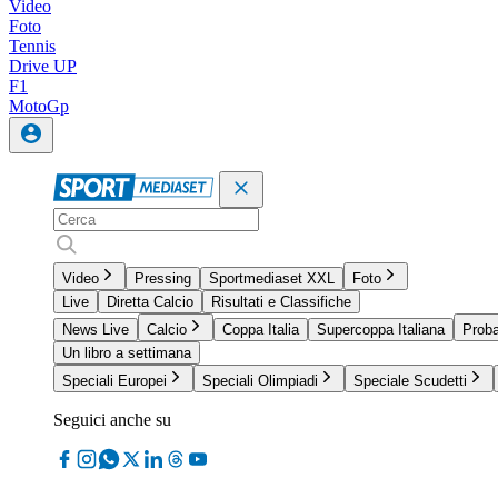
Video
Foto
Tennis
Drive UP
F1
MotoGp
Video
Pressing
Sportmediaset XXL
Foto
Live
Diretta Calcio
Risultati e Classifiche
News Live
Calcio
Coppa Italia
Supercoppa Italiana
Proba
Un libro a settimana
Speciali Europei
Speciali Olimpiadi
Speciale Scudetti
Seguici anche su