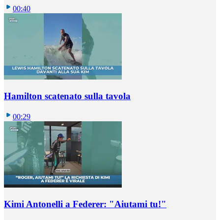
00:40
Hamilton scatenato sulla tavola
00:29
Kimi Antonelli a Federer: "Aiutami tu!"