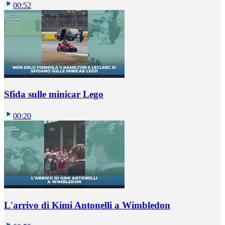
00:52
Sfida sulle minicar Lego
00:20
L'arrivo di Kimi Antonelli a Wimbledon