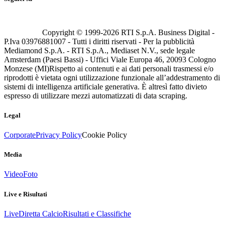
Copyright © 1999-
2026
RTI S.p.A. Business Digital -
P.Iva 03976881007 - Tutti i diritti riservati - Per la pubblicità
Mediamond S.p.A. - RTI S.p.A., Mediaset N.V., sede legale
Amsterdam (Paesi Bassi) - Uffici Viale Europa 46, 20093 Cologno
Monzese (MI)
Rispetto ai contenuti e ai dati personali trasmessi e/o
riprodotti è vietata ogni utilizzazione funzionale all’addestramento di
sistemi di intelligenza artificiale generativa. È altresì fatto divieto
espresso di utilizzare mezzi automatizzati di data scraping.
Legal
Corporate
Privacy Policy
Cookie Policy
Media
Video
Foto
Live e Risultati
Live
Diretta Calcio
Risultati e Classifiche