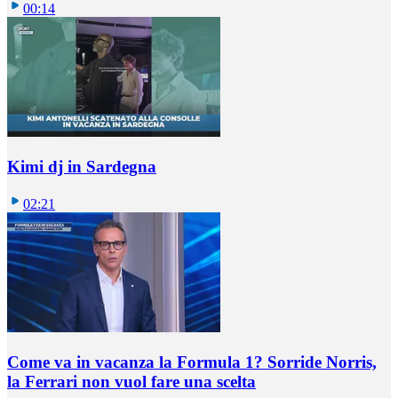
00:14
Kimi dj in Sardegna
02:21
Come va in vacanza la Formula 1? Sorride Norris,
la Ferrari non vuol fare una scelta