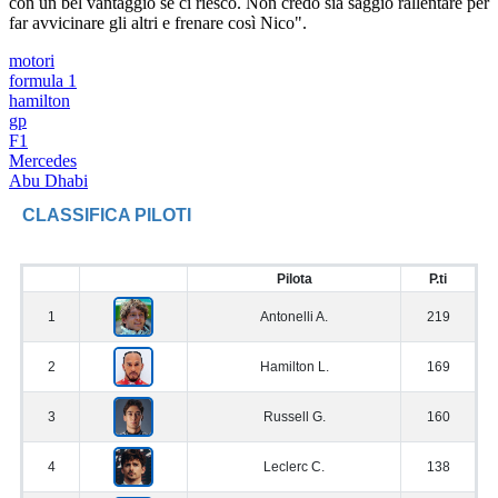
con un bel vantaggio se ci riesco. Non credo sia saggio rallentare per
far avvicinare gli altri e frenare così Nico".
motori
formula 1
hamilton
gp
F1
Mercedes
Abu Dhabi