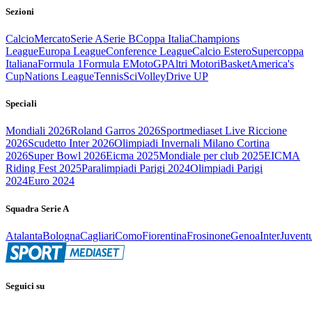
Sezioni
Calcio
Mercato
Serie A
Serie B
Coppa Italia
Champions
League
Europa League
Conference League
Calcio Estero
Supercoppa
Italiana
Formula 1
Formula E
MotoGP
Altri Motori
Basket
America's
Cup
Nations League
Tennis
Sci
Volley
Drive UP
Speciali
Mondiali 2026
Roland Garros 2026
Sportmediaset Live Riccione
2026
Scudetto Inter 2026
Olimpiadi Invernali Milano Cortina
2026
Super Bowl 2026
Eicma 2025
Mondiale per club 2025
EICMA
Riding Fest 2025
Paralimpiadi Parigi 2024
Olimpiadi Parigi
2024
Euro 2024
Squadra Serie A
Atalanta
Bologna
Cagliari
Como
Fiorentina
Frosinone
Genoa
Inter
Juvent
Seguici su