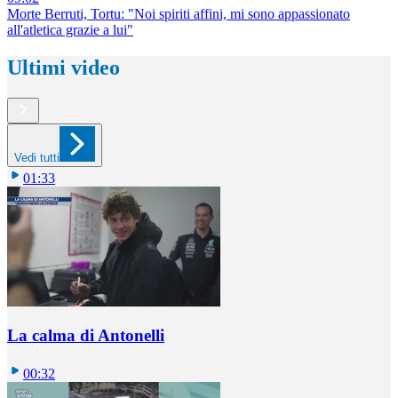
Morte Berruti, Tortu: "Noi spiriti affini, mi sono appassionato
all'atletica grazie a lui"
Ultimi video
Vedi tutti
01:33
La calma di Antonelli
00:32