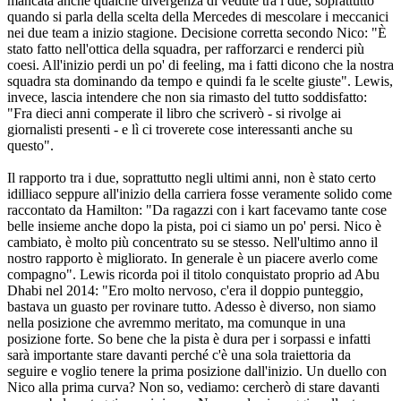
mancata anche qualche divergenza di vedute tra i due, soprattutto
quando si parla della scelta della Mercedes di mescolare i meccanici
nei due team a inizio stagione. Decisione corretta secondo Nico: "È
stato fatto nell'ottica della squadra, per rafforzarci e renderci più
coesi. All'inizio perdi un po' di feeling, ma i fatti dicono che la nostra
squadra sta dominando da tempo e quindi fa le scelte giuste". Lewis,
invece, lascia intendere che non sia rimasto del tutto soddisfatto:
"Fra dieci anni comperate il libro che scriverò - si rivolge ai
giornalisti presenti - e lì ci troverete cose interessanti anche su
questo".
Il rapporto tra i due, soprattutto negli ultimi anni, non è stato certo
idilliaco seppure all'inizio della carriera fosse veramente solido come
raccontato da Hamilton: "Da ragazzi con i kart facevamo tante cose
belle insieme anche dopo la pista, poi ci siamo un po' persi. Nico è
cambiato, è molto più concentrato su se stesso. Nell'ultimo anno il
nostro rapporto è migliorato. In generale è un piacere averlo come
compagno". Lewis ricorda poi il titolo conquistato proprio ad Abu
Dhabi nel 2014: "Ero molto nervoso, c'era il doppio punteggio,
bastava un guasto per rovinare tutto. Adesso è diverso, non siamo
nella posizione che avremmo meritato, ma comunque in una
posizione forte. So bene che la pista è dura per i sorpassi e infatti
sarà importante stare davanti perché c'è una sola traiettoria da
seguire e voglio tenere la prima posizione dall'inizio. Un duello con
Nico alla prima curva? Non so, vediamo: cercherò di stare davanti