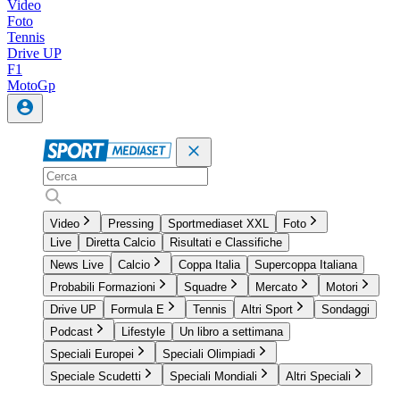
Video
Foto
Tennis
Drive UP
F1
MotoGp
Video
Pressing
Sportmediaset XXL
Foto
Live
Diretta Calcio
Risultati e Classifiche
News Live
Calcio
Coppa Italia
Supercoppa Italiana
Probabili Formazioni
Squadre
Mercato
Motori
Drive UP
Formula E
Tennis
Altri Sport
Sondaggi
Podcast
Lifestyle
Un libro a settimana
Speciali Europei
Speciali Olimpiadi
Speciale Scudetti
Speciali Mondiali
Altri Speciali