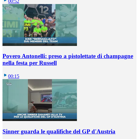
00:52
Povero Antonelli: preso a pistolettate di champagne
nella festa per Russell
00:15
Sinner guarda le qualifiche del GP d'Austria