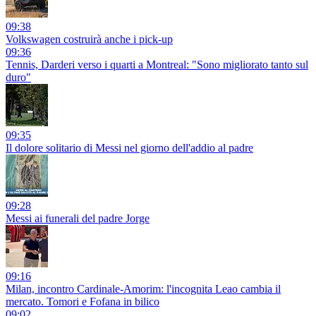
09:38
Volkswagen costruirà anche i pick-up
09:36
Tennis, Darderi verso i quarti a Montreal: "Sono migliorato tanto sul
duro"
09:35
Il dolore solitario di Messi nel giorno dell'addio al padre
09:28
Messi ai funerali del padre Jorge
09:16
Milan, incontro Cardinale-Amorim: l'incognita Leao cambia il
mercato. Tomori e Fofana in bilico
09:02