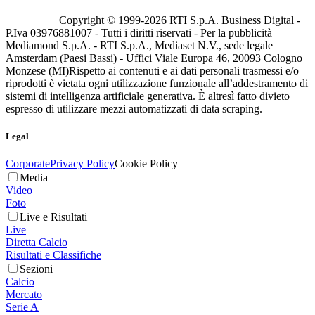
Copyright © 1999-
2026
RTI S.p.A. Business Digital -
P.Iva 03976881007 - Tutti i diritti riservati - Per la pubblicità
Mediamond S.p.A. - RTI S.p.A., Mediaset N.V., sede legale
Amsterdam (Paesi Bassi) - Uffici Viale Europa 46, 20093 Cologno
Monzese (MI)
Rispetto ai contenuti e ai dati personali trasmessi e/o
riprodotti è vietata ogni utilizzazione funzionale all’addestramento di
sistemi di intelligenza artificiale generativa. È altresì fatto divieto
espresso di utilizzare mezzi automatizzati di data scraping.
Legal
Corporate
Privacy Policy
Cookie Policy
Media
Video
Foto
Live e Risultati
Live
Diretta Calcio
Risultati e Classifiche
Sezioni
Calcio
Mercato
Serie A