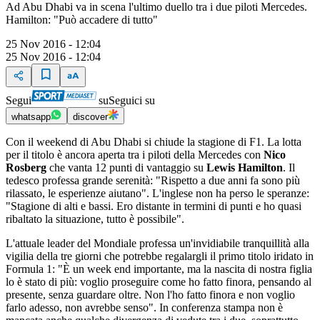
Ad Abu Dhabi va in scena l'ultimo duello tra i due piloti Mercedes.
Hamilton: "Può accadere di tutto"
25 Nov 2016 - 12:04
25 Nov 2016 - 12:04
Segui
su
Seguici su
whatsapp
discover
Con il weekend di Abu Dhabi si chiude la stagione di F1. La lotta
per il titolo è ancora aperta tra i piloti della Mercedes con
Nico
Rosberg
che vanta 12 punti di vantaggio su
Lewis Hamilton
. Il
tedesco professa grande serenità: "Rispetto a due anni fa sono più
rilassato, le esperienze aiutano". L'inglese non ha perso le speranze:
"Stagione di alti e bassi. Ero distante in termini di punti e ho quasi
ribaltato la situazione, tutto è possibile".
L'attuale leader del Mondiale professa un'invidiabile tranquillità alla
vigilia della tre giorni che potrebbe regalargli il primo titolo iridato in
Formula 1: "È un week end importante, ma la nascita di nostra figlia
lo è stato di più: voglio proseguire come ho fatto finora, pensando al
presente, senza guardare oltre. Non l'ho fatto finora e non voglio
farlo adesso, non avrebbe senso". In conferenza stampa non è