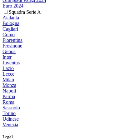
Olimpiadi Parigi 2024
Euro 2024
Squadra Serie A
Atalanta
Bologna
Cagliari
Como
Fiorentina
Frosinone
Genoa
Inter
Juventus
Lazio
Lecce
Milan
Monza
Napoli
Parma
Roma
Sassuolo
Torino
Udinese
Venezia
Legal