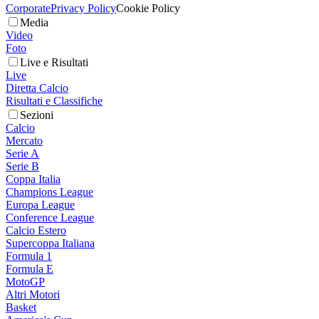
Corporate
Privacy Policy
Cookie Policy
Media
Video
Foto
Live e Risultati
Live
Diretta Calcio
Risultati e Classifiche
Sezioni
Calcio
Mercato
Serie A
Serie B
Coppa Italia
Champions League
Europa League
Conference League
Calcio Estero
Supercoppa Italiana
Formula 1
Formula E
MotoGP
Altri Motori
Basket