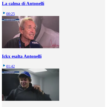
La calma di Antonelli
00:25
Ickx esalta Antonelli
01:42