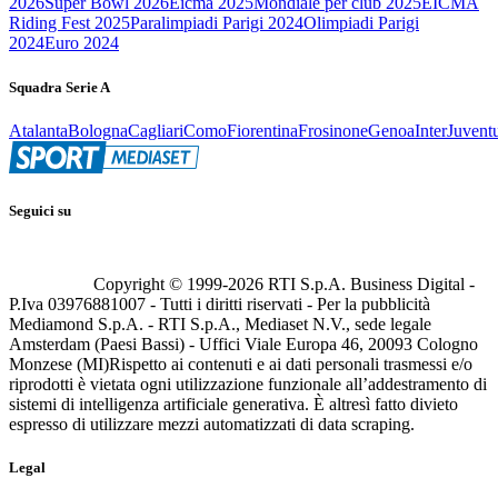
2026
Super Bowl 2026
Eicma 2025
Mondiale per club 2025
EICMA
Riding Fest 2025
Paralimpiadi Parigi 2024
Olimpiadi Parigi
2024
Euro 2024
Squadra Serie A
Atalanta
Bologna
Cagliari
Como
Fiorentina
Frosinone
Genoa
Inter
Juvent
Seguici su
Copyright © 1999-
2026
RTI S.p.A. Business Digital -
P.Iva 03976881007 - Tutti i diritti riservati - Per la pubblicità
Mediamond S.p.A. - RTI S.p.A., Mediaset N.V., sede legale
Amsterdam (Paesi Bassi) - Uffici Viale Europa 46, 20093 Cologno
Monzese (MI)
Rispetto ai contenuti e ai dati personali trasmessi e/o
riprodotti è vietata ogni utilizzazione funzionale all’addestramento di
sistemi di intelligenza artificiale generativa. È altresì fatto divieto
espresso di utilizzare mezzi automatizzati di data scraping.
Legal