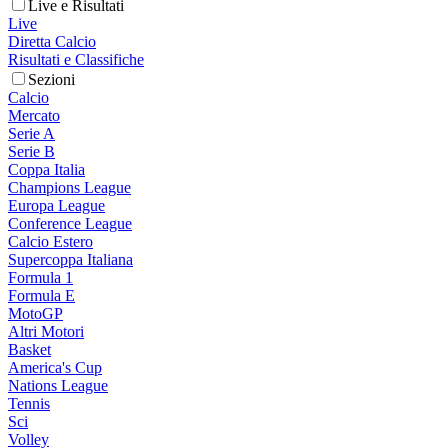
Live e Risultati
Live
Diretta Calcio
Risultati e Classifiche
Sezioni
Calcio
Mercato
Serie A
Serie B
Coppa Italia
Champions League
Europa League
Conference League
Calcio Estero
Supercoppa Italiana
Formula 1
Formula E
MotoGP
Altri Motori
Basket
America's Cup
Nations League
Tennis
Sci
Volley