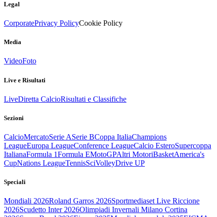
Legal
Corporate
Privacy Policy
Cookie Policy
Media
Video
Foto
Live e Risultati
Live
Diretta Calcio
Risultati e Classifiche
Sezioni
Calcio
Mercato
Serie A
Serie B
Coppa Italia
Champions
League
Europa League
Conference League
Calcio Estero
Supercoppa
Italiana
Formula 1
Formula E
MotoGP
Altri Motori
Basket
America's
Cup
Nations League
Tennis
Sci
Volley
Drive UP
Speciali
Mondiali 2026
Roland Garros 2026
Sportmediaset Live Riccione
2026
Scudetto Inter 2026
Olimpiadi Invernali Milano Cortina