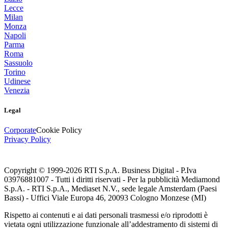
Lecce
Milan
Monza
Napoli
Parma
Roma
Sassuolo
Torino
Udinese
Venezia
Legal
Corporate
Cookie Policy
Privacy Policy
Copyright © 1999-
2026
RTI S.p.A. Business Digital - P.Iva
03976881007 - Tutti i diritti riservati - Per la pubblicità Mediamond
S.p.A. - RTI S.p.A., Mediaset N.V., sede legale Amsterdam (Paesi
Bassi) - Uffici Viale Europa 46, 20093 Cologno Monzese (MI)
Rispetto ai contenuti e ai dati personali trasmessi e/o riprodotti è
vietata ogni utilizzazione funzionale all’addestramento di sistemi di