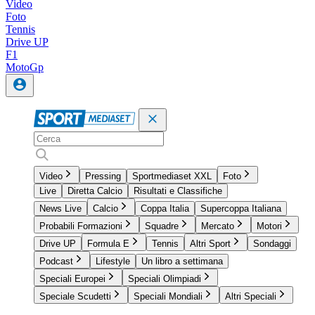
Video
Foto
Tennis
Drive UP
F1
MotoGp
Video
Pressing
Sportmediaset XXL
Foto
Live
Diretta Calcio
Risultati e Classifiche
News Live
Calcio
Coppa Italia
Supercoppa Italiana
Probabili Formazioni
Squadre
Mercato
Motori
Drive UP
Formula E
Tennis
Altri Sport
Sondaggi
Podcast
Lifestyle
Un libro a settimana
Speciali Europei
Speciali Olimpiadi
Speciale Scudetti
Speciali Mondiali
Altri Speciali