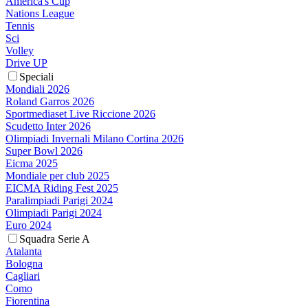
America's Cup
Nations League
Tennis
Sci
Volley
Drive UP
Speciali
Mondiali 2026
Roland Garros 2026
Sportmediaset Live Riccione 2026
Scudetto Inter 2026
Olimpiadi Invernali Milano Cortina 2026
Super Bowl 2026
Eicma 2025
Mondiale per club 2025
EICMA Riding Fest 2025
Paralimpiadi Parigi 2024
Olimpiadi Parigi 2024
Euro 2024
Squadra Serie A
Atalanta
Bologna
Cagliari
Como
Fiorentina