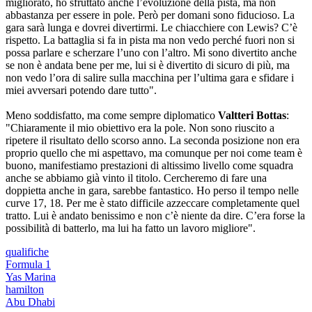
migliorato, ho sfruttato anche l’evoluzione della pista, ma non
abbastanza per essere in pole. Però per domani sono fiducioso. La
gara sarà lunga e dovrei divertirmi. Le chiacchiere con Lewis? C’è
rispetto. La battaglia si fa in pista ma non vedo perché fuori non si
possa parlare e scherzare l’uno con l’altro. Mi sono divertito anche
se non è andata bene per me, lui si è divertito di sicuro di più, ma
non vedo l’ora di salire sulla macchina per l’ultima gara e sfidare i
miei avversari potendo dare tutto".
Meno soddisfatto, ma come sempre diplomatico
Valtteri Bottas
:
"Chiaramente il mio obiettivo era la pole. Non sono riuscito a
ripetere il risultato dello scorso anno. La seconda posizione non era
proprio quello che mi aspettavo, ma comunque per noi come team è
buono, manifestiamo prestazioni di altissimo livello come squadra
anche se abbiamo già vinto il titolo. Cercheremo di fare una
doppietta anche in gara, sarebbe fantastico. Ho perso il tempo nelle
curve 17, 18. Per me è stato difficile azzeccare completamente quel
tratto. Lui è andato benissimo e non c’è niente da dire. C’era forse la
possibilità di batterlo, ma lui ha fatto un lavoro migliore".
qualifiche
Formula 1
Yas Marina
hamilton
Abu Dhabi