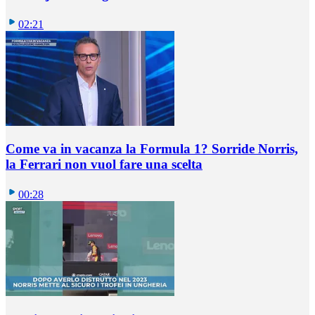
02:21
Come va in vacanza la Formula 1? Sorride Norris,
la Ferrari non vuol fare una scelta
00:28