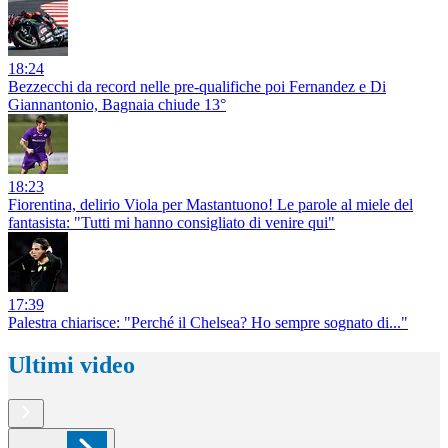
18:24
Bezzecchi da record nelle pre-qualifiche poi Fernandez e Di
Giannantonio, Bagnaia chiude 13°
18:23
Fiorentina, delirio Viola per Mastantuono! Le parole al miele del
fantasista: "Tutti mi hanno consigliato di venire qui"
17:39
Palestra chiarisce: "Perché il Chelsea? Ho sempre sognato di..."
Ultimi video