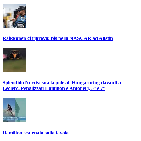
Raikkonen ci riprova: bis nella NASCAR ad Austin
Splendido Norris: sua la pole all'Hungaroring davanti a
Leclerc. Penalizzati Hamilton e Antonelli, 5° e 7°
Hamilton scatenato sulla tavola