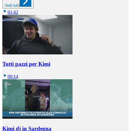
Vedi tutti
01:42
Tutti pazzi per Kimi
00:14
Kimi dj in Sardegna