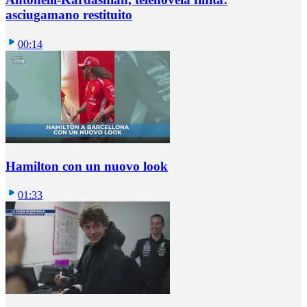
asciugamano restituito
00:14
Hamilton con un nuovo look
01:33