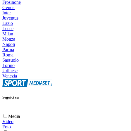
Frosinone
Genoa
Inter
Juventus
Lazio
Lecce
Milan
Monza
Napoli
Parma
Roma
Sassuolo
Torino
Udinese
Venezia
Seguici su
Media
Video
Foto