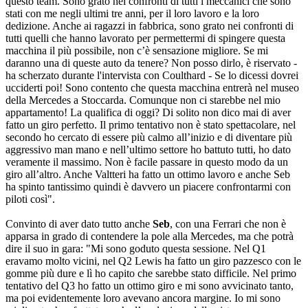
questo team. Sono grato nei confronti di tutti i meccanici che sono
stati con me negli ultimi tre anni, per il loro lavoro e la loro
dedizione. Anche ai ragazzi in fabbrica, sono grato nei confronti di
tutti quelli che hanno lavorato per permettermi di spingere questa
macchina il più possibile, non c’è sensazione migliore. Se mi
daranno una di queste auto da tenere? Non posso dirlo, è riservato -
ha scherzato durante l'intervista con Coulthard - Se lo dicessi dovrei
ucciderti poi! Sono contento che questa macchina entrerà nel museo
della Mercedes a Stoccarda. Comunque non ci starebbe nel mio
appartamento! La qualifica di oggi? Di solito non dico mai di aver
fatto un giro perfetto. Il primo tentativo non è stato spettacolare, nel
secondo ho cercato di essere più calmo all’inizio e di diventare più
aggressivo man mano e nell’ultimo settore ho battuto tutti, ho dato
veramente il massimo. Non è facile passare in questo modo da un
giro all’altro. Anche Valtteri ha fatto un ottimo lavoro e anche Seb
ha spinto tantissimo quindi è davvero un piacere confrontarmi con
piloti così".
Convinto di aver dato tutto anche
Seb
, con una Ferrari che non è
apparsa in grado di contendere la pole alla Mercedes, ma che potrà
dire il suo in gara: "Mi sono goduto questa sessione. Nel Q1
eravamo molto vicini, nel Q2 Lewis ha fatto un giro pazzesco con le
gomme più dure e lì ho capito che sarebbe stato difficile. Nel primo
tentativo del Q3 ho fatto un ottimo giro e mi sono avvicinato tanto,
ma poi evidentemente loro avevano ancora margine. Io mi sono