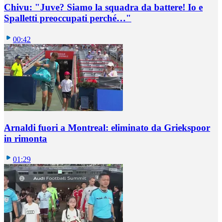
Chivu: "Juve? Siamo la squadra da battere! Io e
Spalletti preoccupati perché…"
00:42
Arnaldi fuori a Montreal: eliminato da Griekspoor
in rimonta
01:29