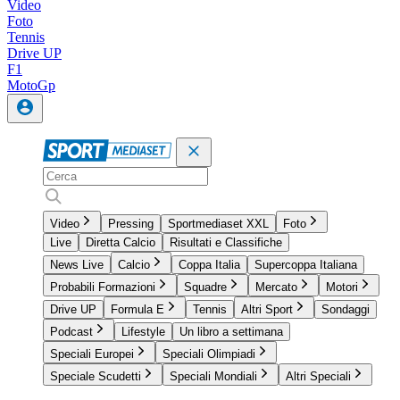
Video
Foto
Tennis
Drive UP
F1
MotoGp
Video
Pressing
Sportmediaset XXL
Foto
Live
Diretta Calcio
Risultati e Classifiche
News Live
Calcio
Coppa Italia
Supercoppa Italiana
Probabili Formazioni
Squadre
Mercato
Motori
Drive UP
Formula E
Tennis
Altri Sport
Sondaggi
Podcast
Lifestyle
Un libro a settimana
Speciali Europei
Speciali Olimpiadi
Speciale Scudetti
Speciali Mondiali
Altri Speciali