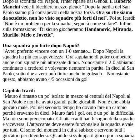
Dopo la sconfitta col Napoli, l'Inter riparte dal Genoa. E
Roberto
Mancini
vede il bicchiere mezzo pieno: "Dopo la partita del San
Paolo siamo più consapevoli della nostra forza.
Ora so che siamo
da scudetto, non ho visto squadre più forti di noi
". Poi su Icardi:
"Non è un problema per la squadra, segnerà come se fare". Infine
sulla formazione: "Di sicuro giocheranno
Handanovic, Miranda,
Murillo, Melo e Jovetic
",
Una squadra più forte dopo Napoli?
"Avrei preferito vincere con un 1-0 stentato... Dopo Napoli la
squadra ha più consapevolezza. Ora sappiamo di poter competere
anche con squadre più attrezzate di noi. Nonostante il 2-0 abbiamo
continuato a crederci e volevamo rientrare in partita. In dieci al San
Paolo, sotto due a zero può finire anche in goleada... Nonostante
questo, abbiamo avuto 4/5 occasioni da gol"
Capitolo Icardi
"Mauro è rimasto un po' isolato in mezzo ai centrali del Napoli al
San Paolo e non ha avuto grandi palle giocabili. Non è che abbia
giocato male. Poi nel secondo tempo ho dovuto fare un cambio
perché eravamo in dieci. Mauro farà i gol, ora è un po' in difficoltà.
Ma non sono preoccupato. Gli attaccanti han bisogno della squadra
e viceversa. L'attaccante deve essere funzionale alla squadra e vale
per tutti. Ci sono dei momenti in cui si subisce e servono tutti i
giocatori per difendersi. QUando si sviluppa il gioco poi la squadra