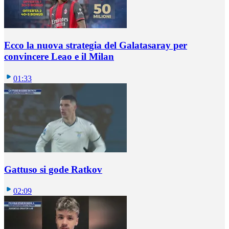
Ecco la nuova strategia del Galatasaray per
convincere Leao e il Milan
01:33
Gattuso si gode Ratkov
02:09