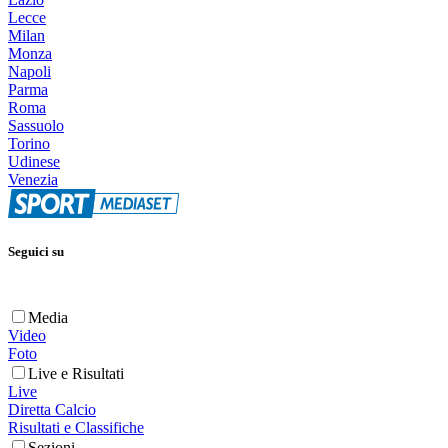
Lecce
Milan
Monza
Napoli
Parma
Roma
Sassuolo
Torino
Udinese
Venezia
Seguici su
Media
Video
Foto
Live e Risultati
Live
Diretta Calcio
Risultati e Classifiche
Sezioni