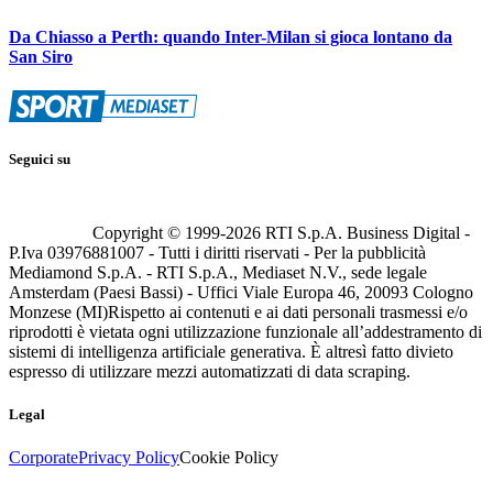
Da Chiasso a Perth: quando Inter-Milan si gioca lontano da
San Siro
Seguici su
Copyright © 1999-
2026
RTI S.p.A. Business Digital -
P.Iva 03976881007 - Tutti i diritti riservati - Per la pubblicità
Mediamond S.p.A. - RTI S.p.A., Mediaset N.V., sede legale
Amsterdam (Paesi Bassi) - Uffici Viale Europa 46, 20093 Cologno
Monzese (MI)
Rispetto ai contenuti e ai dati personali trasmessi e/o
riprodotti è vietata ogni utilizzazione funzionale all’addestramento di
sistemi di intelligenza artificiale generativa. È altresì fatto divieto
espresso di utilizzare mezzi automatizzati di data scraping.
Legal
Corporate
Privacy Policy
Cookie Policy