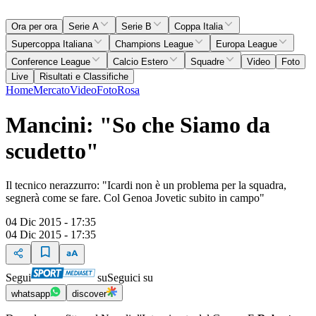
Ora per ora
Serie A
Serie B
Coppa Italia
Supercoppa Italiana
Champions League
Europa League
Conference League
Calcio Estero
Squadre
Video
Foto
Live
Risultati e Classifiche
Home
Mercato
Video
Foto
Rosa
Mancini: "So che Siamo da
scudetto"
Il tecnico nerazzurro: "Icardi non è un problema per la squadra,
segnerà come se fare. Col Genoa Jovetic subito in campo"
04 Dic 2015 - 17:35
04 Dic 2015 - 17:35
Segui
su
Seguici su
whatsapp
discover