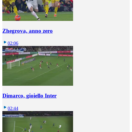
Zhegrova, anno zero
02:06
Dimarco, gioiello Inter
02:44