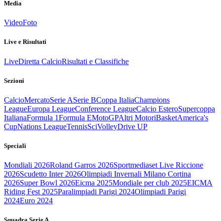
Media
Video
Foto
Live e Risultati
Live
Diretta Calcio
Risultati e Classifiche
Sezioni
Calcio
Mercato
Serie A
Serie B
Coppa Italia
Champions
League
Europa League
Conference League
Calcio Estero
Supercoppa
Italiana
Formula 1
Formula E
MotoGP
Altri Motori
Basket
America's
Cup
Nations League
Tennis
Sci
Volley
Drive UP
Speciali
Mondiali 2026
Roland Garros 2026
Sportmediaset Live Riccione
2026
Scudetto Inter 2026
Olimpiadi Invernali Milano Cortina
2026
Super Bowl 2026
Eicma 2025
Mondiale per club 2025
EICMA
Riding Fest 2025
Paralimpiadi Parigi 2024
Olimpiadi Parigi
2024
Euro 2024
Squadra Serie A