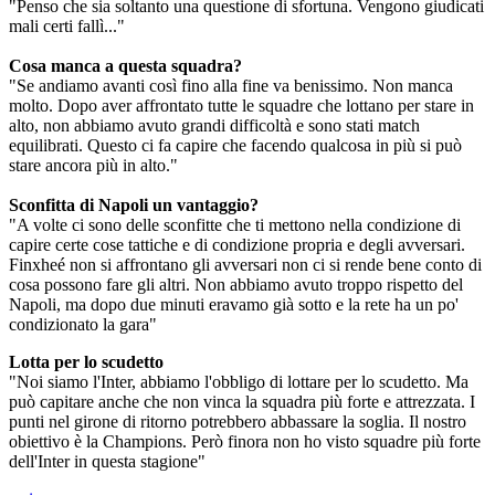
"Penso che sia soltanto una questione di sfortuna. Vengono giudicati
mali certi fallì..."
Cosa manca a questa squadra?
"Se andiamo avanti così fino alla fine va benissimo. Non manca
molto. Dopo aver affrontato tutte le squadre che lottano per stare in
alto, non abbiamo avuto grandi difficoltà e sono stati match
equilibrati. Questo ci fa capire che facendo qualcosa in più si può
stare ancora più in alto."
Sconfitta di Napoli un vantaggio?
"A volte ci sono delle sconfitte che ti mettono nella condizione di
capire certe cose tattiche e di condizione propria e degli avversari.
Finxheé non si affrontano gli avversari non ci si rende bene conto di
cosa possono fare gli altri. Non abbiamo avuto troppo rispetto del
Napoli, ma dopo due minuti eravamo già sotto e la rete ha un po'
condizionato la gara"
Lotta per lo scudetto
"Noi siamo l'Inter, abbiamo l'obbligo di lottare per lo scudetto. Ma
può capitare anche che non vinca la squadra più forte e attrezzata. I
punti nel girone di ritorno potrebbero abbassare la soglia. Il nostro
obiettivo è la Champions. Però finora non ho visto squadre più forte
dell'Inter in questa stagione"