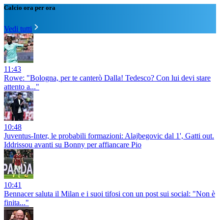
Calcio ora per ora
Vedi tutti
11:43
Rowe: "Bologna, per te canterò Dalla! Tedesco? Con lui devi stare
attento a..."
10:48
Juventus-Inter, le probabili formazioni: Alajbegovic dal 1', Gatti out.
Iddrissou avanti su Bonny per affiancare Pio
10:41
Bennacer saluta il Milan e i suoi tifosi con un post sui social: "Non è
finita..."