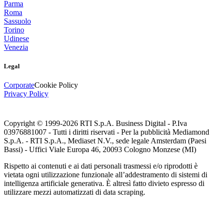
Parma
Roma
Sassuolo
Torino
Udinese
Venezia
Legal
Corporate
Cookie Policy
Privacy Policy
Copyright © 1999-
2026
RTI S.p.A. Business Digital - P.Iva
03976881007 - Tutti i diritti riservati - Per la pubblicità Mediamond
S.p.A. - RTI S.p.A., Mediaset N.V., sede legale Amsterdam (Paesi
Bassi) - Uffici Viale Europa 46, 20093 Cologno Monzese (MI)
Rispetto ai contenuti e ai dati personali trasmessi e/o riprodotti è
vietata ogni utilizzazione funzionale all’addestramento di sistemi di
intelligenza artificiale generativa. È altresì fatto divieto espresso di
utilizzare mezzi automatizzati di data scraping.