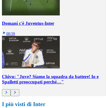
Domani c'è Juventus-Inter
00:59
Chivu: "Juve? Siamo la squadra da battere! Io e
Spalletti preoccupati perché…"
I più visti di Inter