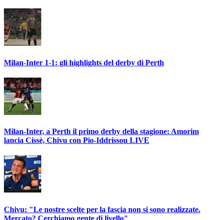
Milan-Inter 1-1: gli highlights del derby di Perth
Milan-Inter, a Perth il primo derby della stagione: Amorim
lancia Cissè, Chivu con Pio-Iddrissou LIVE
Chivu: "Le nostre scelte per la fascia non si sono realizzate.
Mercato? Cerchiamo gente di livello"