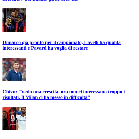
Dimarco già pronto per il campionato, Lavelli ha qualità
interessanti e Pavard ha voglia di restare
Chivu: "Vedo una crescita, ora non ci interessano troppo i
risultati. Il Milan ci ha messo in difficoltà"