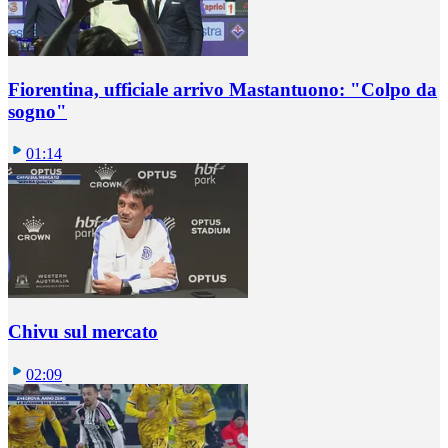
Fiorentina, ufficiale arrivo Mastantuono: "Colpo da
sogno"
01:14
Chivu sul mercato
02:09