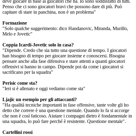
deve giocare in base ai giocatori che ha. Io sono soddisfatto di tutti.
Penso che ci sono giocatori bravi che possono dare di più. Può
capitare di stare in panchina, non è un problema"
Formazione
"Solo qualche suggerimento: dico Handanovic, Miranda, Murillo,
Melo e Jovetic"
Coppia Icardi-Jovetic solo in casa?
"Dipende. Credo che sia tutto una questione di tempo. I giocatori
han bisogno di tempo per giocare insieme e conoscersi. Bisogna
pensare anche alla fase difensiva e stare attenti a quanti giocatori
offensivi si hanno in campo. Dipende poi da come i giocatori si
sacrificano per la squadra"
Perisic come sta?
"Ieri si è allenato e oggi vediamo come sta"
Ljajic un esempio per gli attaccanti?
"Ha qualità tecniche importanti in fase offensive, tante volte gli ho
detto che correre è una questione mentale. Quando lo fa si accorge
che non è così faticoso. Aiutare i compagni dietro è fondamentale in
una squadra, lo può fare perché è resistente. Questione mentale".
Cartellini rossi