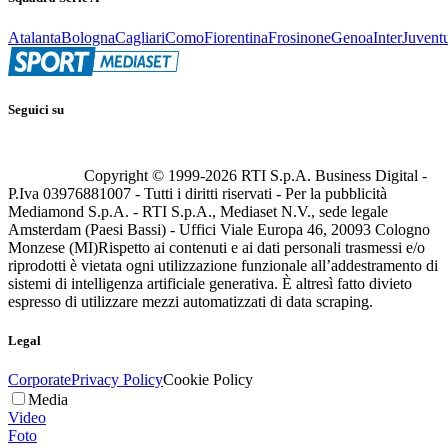
Atalanta
Bologna
Cagliari
Como
Fiorentina
Frosinone
Genoa
Inter
Juvent
Seguici su
Copyright © 1999-
2026
RTI S.p.A. Business Digital -
P.Iva 03976881007 - Tutti i diritti riservati - Per la pubblicità
Mediamond S.p.A. - RTI S.p.A., Mediaset N.V., sede legale
Amsterdam (Paesi Bassi) - Uffici Viale Europa 46, 20093 Cologno
Monzese (MI)
Rispetto ai contenuti e ai dati personali trasmessi e/o
riprodotti è vietata ogni utilizzazione funzionale all’addestramento di
sistemi di intelligenza artificiale generativa. È altresì fatto divieto
espresso di utilizzare mezzi automatizzati di data scraping.
Legal
Corporate
Privacy Policy
Cookie Policy
Media
Video
Foto