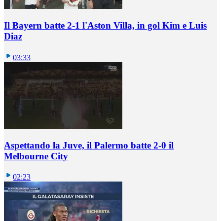
Il Bayern batte 2-1 l'Aston Villa, in gol Kim e Luis
Diaz
03:33
Aspettando la Juve, il Palermo batte 2-0 il
Melbourne City
02:23