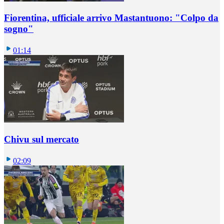
Fiorentina, ufficiale arrivo Mastantuono: "Colpo da
sogno"
01:14
Chivu sul mercato
02:09