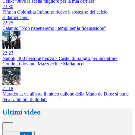
Celik: "Juve la scelta migliore per la mia carriera"
23:30
Fifa: in Colombia Infantino riceve il sostegno del calcio
sudamericano
22:25
Catania: "Non rispetteremo i tempi per la fideiussione"
22:23
Napoli, 300 persone piazza a Castel di Sangro per incontrare
Contini, Giovane, Mazzocchi e Marianucci
21:18
Maradona, va all'asta il mitico pallone della Mano de Dios: si parte
da 2.5 milioni di dollari
Ultimi video