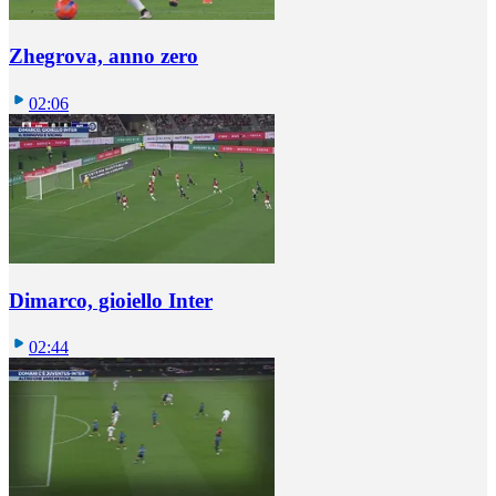
Zhegrova, anno zero
02:06
Dimarco, gioiello Inter
02:44