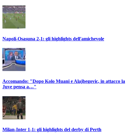
Napoli-Osasuna 2-1: gli highlights dell'amichevole
Accomando: "Dopo Kolo Muani e Alajbegovic, in attacco la
Juve pensa a…"
Milan-Inter 1-1: gli highlights del derby di Perth