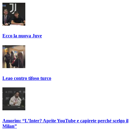
Ecco la nuova Juve
Leao contro tifoso turco
Amorim: “L’Inter? Aprite YouTube e capirete perché scelgo il
Milan”