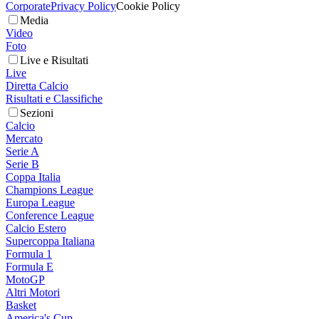
Corporate
Privacy Policy
Cookie Policy
Media
Video
Foto
Live e Risultati
Live
Diretta Calcio
Risultati e Classifiche
Sezioni
Calcio
Mercato
Serie A
Serie B
Coppa Italia
Champions League
Europa League
Conference League
Calcio Estero
Supercoppa Italiana
Formula 1
Formula E
MotoGP
Altri Motori
Basket
America's Cup