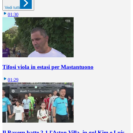
Vedi tutti
01:30
Tifosi viola in estasi per Mastantuono
01:29
Il Bayern batte 2-1 l'Aston Villa, in gol Kim e Luis