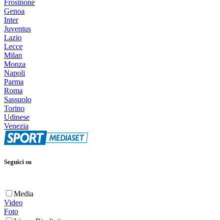
Frosinone
Genoa
Inter
Juventus
Lazio
Lecce
Milan
Monza
Napoli
Parma
Roma
Sassuolo
Torino
Udinese
Venezia
Seguici su
Media
Video
Foto