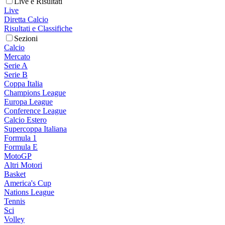
Live e Risultati
Live
Diretta Calcio
Risultati e Classifiche
Sezioni
Calcio
Mercato
Serie A
Serie B
Coppa Italia
Champions League
Europa League
Conference League
Calcio Estero
Supercoppa Italiana
Formula 1
Formula E
MotoGP
Altri Motori
Basket
America's Cup
Nations League
Tennis
Sci
Volley