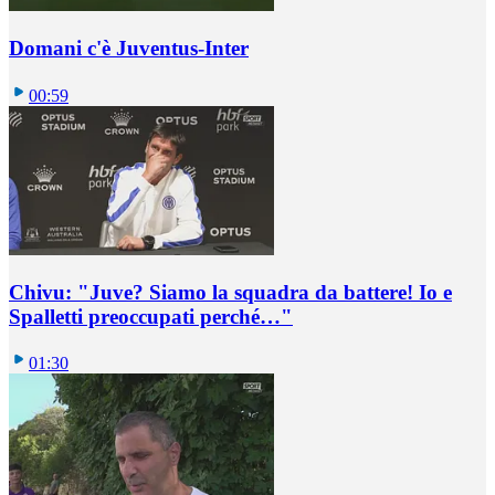
Domani c'è Juventus-Inter
00:59
Chivu: "Juve? Siamo la squadra da battere! Io e
Spalletti preoccupati perché…"
01:30