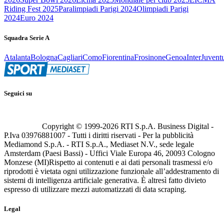
Riding Fest 2025
Paralimpiadi Parigi 2024
Olimpiadi Parigi
2024
Euro 2024
Squadra Serie A
Atalanta
Bologna
Cagliari
Como
Fiorentina
Frosinone
Genoa
Inter
Juvent
Seguici su
Copyright © 1999-
2026
RTI S.p.A. Business Digital -
P.Iva 03976881007 - Tutti i diritti riservati - Per la pubblicità
Mediamond S.p.A. - RTI S.p.A., Mediaset N.V., sede legale
Amsterdam (Paesi Bassi) - Uffici Viale Europa 46, 20093 Cologno
Monzese (MI)
Rispetto ai contenuti e ai dati personali trasmessi e/o
riprodotti è vietata ogni utilizzazione funzionale all’addestramento di
sistemi di intelligenza artificiale generativa. È altresì fatto divieto
espresso di utilizzare mezzi automatizzati di data scraping.
Legal