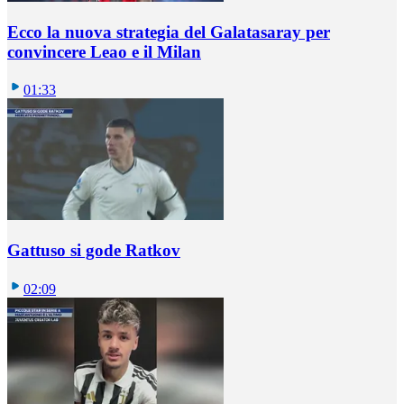
Ecco la nuova strategia del Galatasaray per
convincere Leao e il Milan
01:33
Gattuso si gode Ratkov
02:09