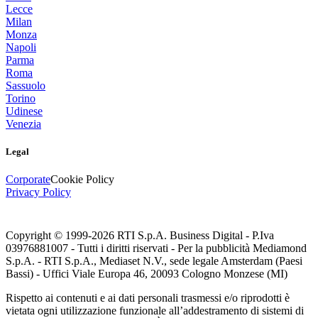
Lecce
Milan
Monza
Napoli
Parma
Roma
Sassuolo
Torino
Udinese
Venezia
Legal
Corporate
Cookie Policy
Privacy Policy
Copyright © 1999-
2026
RTI S.p.A. Business Digital - P.Iva
03976881007 - Tutti i diritti riservati - Per la pubblicità Mediamond
S.p.A. - RTI S.p.A., Mediaset N.V., sede legale Amsterdam (Paesi
Bassi) - Uffici Viale Europa 46, 20093 Cologno Monzese (MI)
Rispetto ai contenuti e ai dati personali trasmessi e/o riprodotti è
vietata ogni utilizzazione funzionale all’addestramento di sistemi di