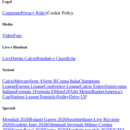
Legal
Corporate
Privacy Policy
Cookie Policy
Media
Video
Foto
Live e Risultati
Live
Diretta Calcio
Risultati e Classifiche
Sezioni
Calcio
Mercato
Serie A
Serie B
Coppa Italia
Champions
League
Europa League
Conference League
Calcio Estero
Supercoppa
Italiana
Formula 1
Formula E
MotoGP
Altri Motori
Basket
America's
Cup
Nations League
Tennis
Sci
Volley
Drive UP
Speciali
Mondiali 2026
Roland Garros 2026
Sportmediaset Live Riccione
2026
Scudetto Inter 2026
Olimpiadi Invernali Milano Cortina
2026
Super Bowl 2026
Eicma 2025
Mondiale per club 2025
EICMA