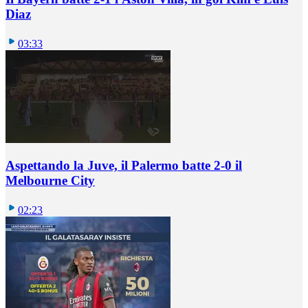
Diaz
03:33
Aspettando la Juve, il Palermo batte 2-0 il
Melbourne City
02:23