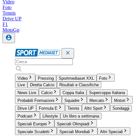
Video
Foto
Tennis
Drive UP
F1
MotoGp
Video
Pressing
Sportmediaset XXL
Foto
Live
Diretta Calcio
Risultati e Classifiche
News Live
Calcio
Coppa Italia
Supercoppa Italiana
Probabili Formazioni
Squadre
Mercato
Motori
Drive UP
Formula E
Tennis
Altri Sport
Sondaggi
Podcast
Lifestyle
Un libro a settimana
Speciali Europei
Speciali Olimpiadi
Speciale Scudetti
Speciali Mondiali
Altri Speciali