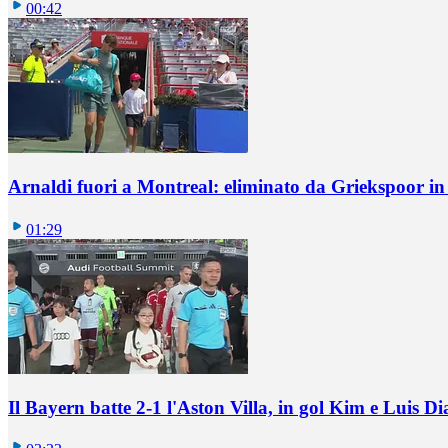
00:42
Arnaldi fuori a Montreal: eliminato da Griekspoor i
01:29
Il Bayern batte 2-1 l'Aston Villa, in gol Kim e Luis Di