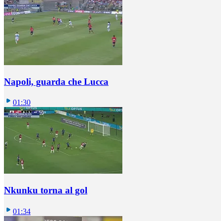
Napoli, guarda che Lucca
01:30
Nkunku torna al gol
01:34