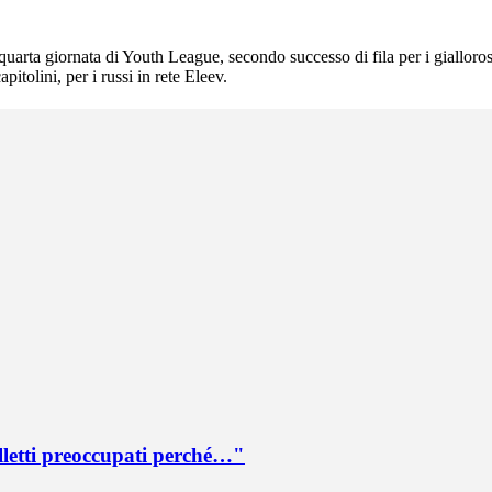
arta giornata di Youth League, secondo successo di fila per i gialloros
itolini, per i russi in rete Eleev.
lletti preoccupati perché…"