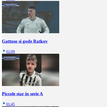
Gattuso si gode Ratkov
02:09
Piccole star in serie A
01:45