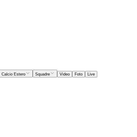
Calcio Estero
Squadre
Video
Foto
Live