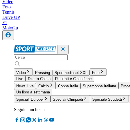
Video
Foto
Tennis
Drive UP
F1
MotoGp
Video
Pressing
Sportmediaset XXL
Foto
Live
Diretta Calcio
Risultati e Classifiche
News Live
Calcio
Coppa Italia
Supercoppa Italiana
Proba
Un libro a settimana
Speciali Europei
Speciali Olimpiadi
Speciale Scudetti
Seguici anche su