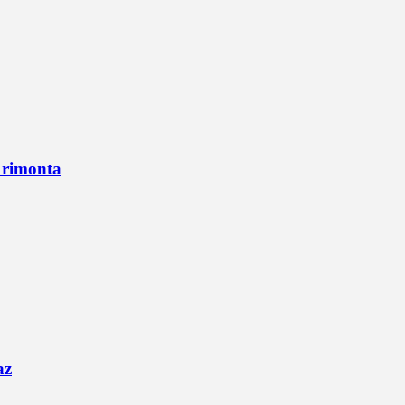
n rimonta
az