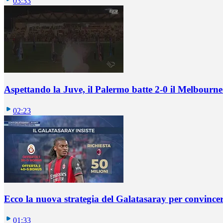
03:33
Aspettando la Juve, il Palermo batte 2-0 il Melbourne
02:23
Ecco la nuova strategia del Galatasaray per convincer
01:33